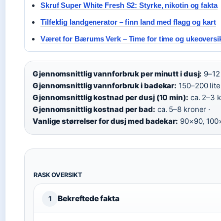
Skruf Super White Fresh S2: Styrke, nikotin og fakta
Tilfeldig landgenerator – finn land med flagg og kart
Været for Bærums Verk – Time for time og ukeoversi
Gjennomsnittlig vannforbruk per minutt i dusj:
9–12 l
Gjennomsnittlig vannforbruk i badekar:
150–200 liter
Gjennomsnittlig kostnad per dusj (10 min):
ca. 2–3 k
Gjennomsnittlig kostnad per bad:
ca. 5–8 kroner ·
Vanlige størrelser for dusj med badekar:
90×90, 100
RASK OVERSIKT
Bekreftede fakta
1