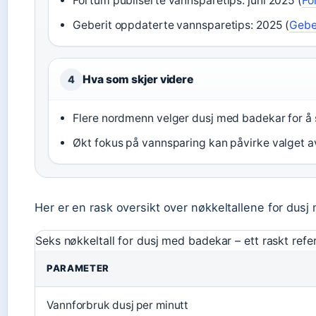
Fortum publiserte vannsparetips: juni 2025 (
Fo
Geberit oppdaterte vannsparetips: 2025 (
Gebe
Hva som skjer videre
4
Flere nordmenn velger dusj med badekar for å 
Økt fokus på vannsparing kan påvirke valget av
Her er en rask oversikt over nøkkeltallene for dusj
Seks nøkkeltall for dusj med badekar – ett raskt refe
PARAMETER
Vannforbruk dusj per minutt