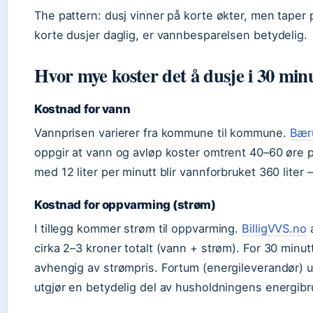
The pattern: dusj vinner på korte økter, men taper
korte dusjer daglig, er vannbesparelsen betydelig.
Hvor mye koster det å dusje i 30 min
Kostnad for vann
Vannprisen varierer fra kommune til kommune.
Bær
oppgir at vann og avløp koster omtrent 40–60 øre per
med 12 liter per minutt blir vannforbruket 360 lite
Kostnad for oppvarming (strøm)
I tillegg kommer strøm til oppvarming.
BilligVVS.no
a
cirka 2–3 kroner totalt (vann + strøm). For 30 minut
avhengig av strømpris. Fortum (energileverandør) un
utgjør en betydelig del av husholdningens energibr