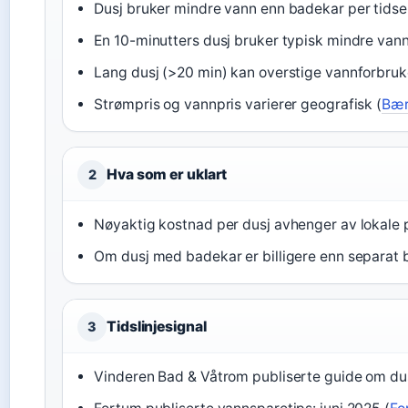
Dusj bruker mindre vann enn badekar per tidse
En 10-minutters dusj bruker typisk mindre vann
Lang dusj (>20 min) kan overstige vannforbruke
Strømpris og vannpris varierer geografisk (
Bæ
Hva som er uklart
2
Nøyaktig kostnad per dusj avhenger av lokale 
Om dusj med badekar er billigere enn separat 
Tidslinjesignal
3
Vinderen Bad & Våtrom publiserte guide om dus