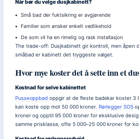
Når bør du velge dusjkabinett?
Små bad der fuktsikring er avgjørende
Familier som ønsker enkelt vedlikehold
De som vil ha en rimelig og rask installasjon
The trade-off: Dusjkabinett gir kontroll, men åpen d
småbad er kabinett det tryggeste valget.
Hvor mye koster det å sette inn et du
Kostnad for selve kabinettet
Pusseoppbad
oppgir at de fleste badekar koster 3
kan koste opp mot 50 000 kroner.
Rørlegger SOS
op
kroner og opptil 95 000 kroner for eksklusive desig
samme prisklasse, ofte 5 000–25 000 kroner for k
Kostnad for rørleggerarbeid