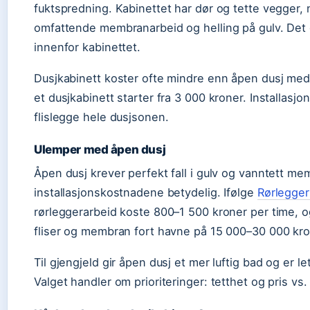
fuktspredning. Kabinettet har dør og tette vegger,
omfattende membranarbeid og helling på gulv. Det g
innenfor kabinettet.
Dusjkabinett koster ofte mindre enn åpen dusj med 
et dusjkabinett starter fra 3 000 kroner. Installasj
flislegge hele dusjsonen.
Ulemper med åpen dusj
Åpen dusj krever perfekt fall i gulv og vanntett m
installasjonskostnadene betydelig. Ifølge
Rørlegger
rørleggerarbeid koste 800–1 500 kroner per time, og
fliser og membran fort havne på 15 000–30 000 kro
Til gjengjeld gir åpen dusj et mer luftig bad og er
Valget handler om prioriteringer: tetthet og pris vs.