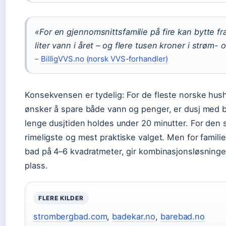
«For en gjennomsnittsfamilie på fire kan bytte fr
liter vann i året – og flere tusen kroner i strøm-
–
BilligVVS.no (norsk VVS-forhandler)
Konsekvensen er tydelig: For de fleste norske hus
ønsker å spare både vann og penger, er dusj med b
lenge dusjtiden holdes under 20 minutter. For den s
rimeligste og mest praktiske valget. Men for famil
bad på 4–6 kvadratmeter, gir kombinasjonsløsning
plass.
FLERE KILDER
strombergbad.com
,
badekar.no
,
barebad.no