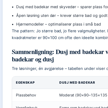
Dusj med badekar med skyvedør – sparer plass fo
Åpen løsning uten dør – krever større bad og godt 
Hjørnemodeller – optimaliserer plass i små bad
The pattern: Jo større bad, jo flere valgmuligheter
kvadratmeter er 90×100 cm ofte den ideelle kombi
Sammenligning: Dusj med badekar vs.
badekar og dusj
Tre løsninger, én avgjørelse – tabellen under viser 
EGENSKAP
DUSJ MED BADEKAR
Plassbehov
Moderat (90×90–135×135
Vannforbruk
Same som badekar ved bad;