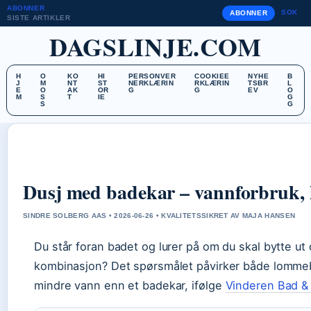
ABONNER
SOK
ABONNER
SISTE ARTIKLER
DAGSLINJE.COM
H
O
KO
HI
PERSONVER
COOKIEE
NYHE
B
J
M
NT
ST
NERKLÆRIN
RKLÆRIN
TSBR
L
E
O
AK
OR
G
G
EV
O
M
S
T
IE
G
S
G
Dusj med badekar – vannforbruk, k
SINDRE SOLBERG AAS • 2026-06-26 • KVALITETSSIKRET AV MAJA HANSEN
Du står foran badet og lurer på om du skal bytte ut
kombinasjon? Det spørsmålet påvirker både lommeb
mindre vann enn et badekar, ifølge
Vinderen Bad &