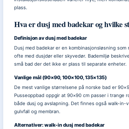
plass.
Hva er dusj med badekar og hvilke st
Definisjon av dusj med badekar
Dusj med badekar er en kombinasjonsløsning som 
ofte med dusjdør eller skyvedør. Bademiljø beskriv
små bad der det ikke er plass til separate enheter.
Vanlige mål (90×90, 100×100, 135×135)
De mest vanlige størrelsene på norske bad er 90
Pusseoppbad oppgir at 90×90 cm passer i trange r
både dusj og avslapning. Det finnes også walk-in-v
gulvfall og membran.
Alternativer: walk-in dusj med badekar