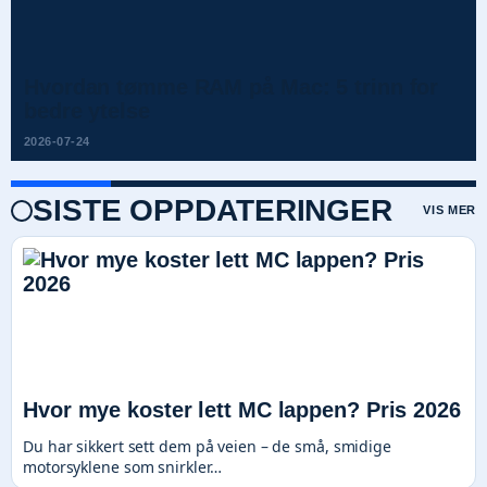
Hvordan tømme RAM på Mac: 5 trinn for
bedre ytelse
2026-07-24
SISTE OPPDATERINGER
VIS MER
Hvor mye koster lett MC lappen? Pris 2026
Du har sikkert sett dem på veien – de små, smidige
motorsyklene som snirkler…