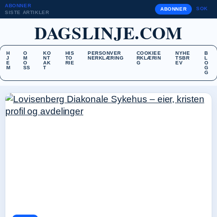
ABONNER
SOK
ABONNER
SISTE ARTIKLER
DAGSLINJE.COM
H
O
KO
HIS
PERSONVER
COOKIEE
NYHE
B
J
M
NT
TO
NERKLÆRING
RKLÆRIN
TSBR
L
E
O
AK
RIE
G
EV
O
M
SS
T
G
G