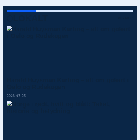
LOKALT
VIS MER
Harald Huysman Karting – alt om gokart i
Oslo og Rudskogen
2026-07-25