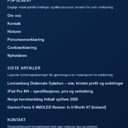
POPULAERT
Daglige redaksjonelle briefinger og tillitsressurser, kuratert for rask verifisering.
Om oss
Kontakt
Historie
Personvernerklæring
Cookieerklæring
Nyhetsbrev
SISTE ARTIKLER
Lopende nyhetsoppdateringer blir gjennomga tt av redaksjonen for publisering.
Lovisenberg Diakonale Sykehus – eier, kristen profil og avdelinger
iPad Pro M4 – spesifikasjoner, pris og veiledning
Norge herrelandslag fotball spillere 2026
Garmin Fenix 8 AMOLED Review: Is It Worth It? (Ireland)
KONTAKT
Responsfokusert kontaktkanal med rask ruting av tips og rettelser.