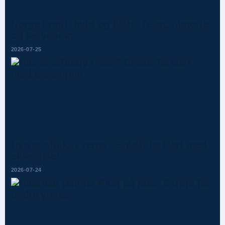
Norge i rødt, hvitt og blått: Tekst, historie
og betydning
2026-07-25
Hva er effektiv rente? Enkelt forklart med
eksempler
2026-07-24