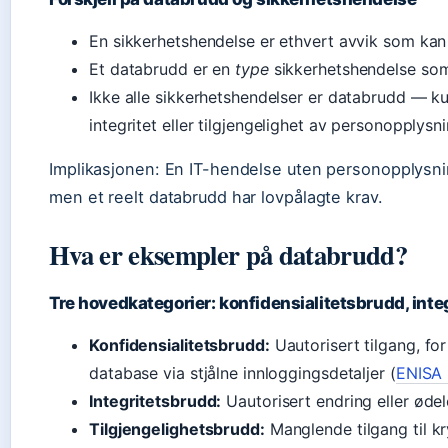
En sikkerhetshendelse er ethvert avvik som kan
Et databrudd er en
type
sikkerhetshendelse som 
Ikke alle sikkerhetshendelser er databrudd — ku
integritet eller tilgjengelighet av personopplysni
Implikasjonen: En IT-hendelse uten personopplysnin
men et reelt databrudd har lovpålagte krav.
Hva er eksempler på databrudd?
Tre hovedkategorier: konfidensialitetsbrudd, inte
Konfidensialitetsbrudd:
Uautorisert tilgang, for
database via stjålne innloggingsdetaljer (
ENISA 
Integritetsbrudd:
Uautorisert endring eller øde
Tilgjengelighetsbrudd:
Manglende tilgang til kr