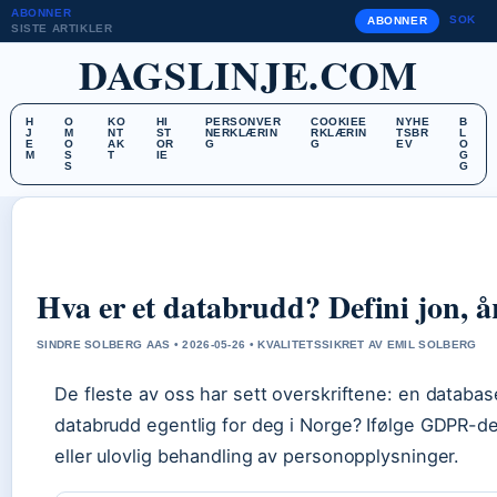
ABONNER
SOK
ABONNER
SISTE ARTIKLER
DAGSLINJE.COM
H
O
KO
HI
PERSONVER
COOKIEE
NYHE
B
J
M
NT
ST
NERKLÆRIN
RKLÆRIN
TSBR
L
E
O
AK
OR
G
G
EV
O
M
S
T
IE
G
S
G
Hva er et databrudd? Defini jon, å
SINDRE SOLBERG AAS • 2026-05-26 • KVALITETSSIKRET AV EMIL SOLBERG
De fleste av oss har sett overskriftene: en databa
databrudd egentlig for deg i Norge? Ifølge GDPR-defi
eller ulovlig behandling av personopplysninger.