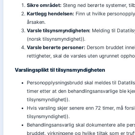
Sikre området:
Steng ned berørte systemer, til
Kartlegg hendelsen:
Finn ut hvilke personoppl
årsaken.
Varsle tilsynsmyndigheten:
Melding til Datatils
(norsk tilsynsmyndighet)).
Varsle berørte personer:
Dersom bruddet innebæ
rettigheter, skal de varsles uten ugrunnet oppho
Varslingsplikt til tilsynsmyndigheten
Personopplysningsbrudd skal meldes til Datatil
timer etter at den behandlingsansvarlige ble kj
tilsynsmyndighet)).
Hvis varsling skjer senere enn 72 timer, må fors
tilsynsmyndighet)).
Behandlingsansvarlig skal dokumentere alle pe
bruddet, virkningene og hvilke tiltak som er truf