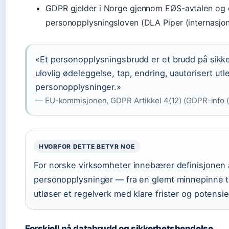
GDPR gjelder i Norge gjennom EØS-avtalen og er
personopplysningsloven (DLA Piper (internasjona
«Et personopplysningsbrudd er et brudd på sikkerh
ulovlig ødeleggelse, tap, endring, uautorisert utlev
personopplysninger.»
— EU-kommisjonen, GDPR Artikkel 4(12) (GDPR-info (E
HVORFOR DETTE BETYR NOE
For norske virksomheter innebærer definisjonen at
personopplysninger — fra en glemt minnepinne t
utløser et regelverk med klare frister og potensie
Forskjell på databrudd og sikkerhetshendelse