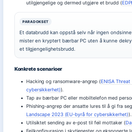
utilgjengelige og dermed utgjøre et brudd (
EDPB
PARADOKSET
Et databrudd kan oppstå selv når ingen ondsinne
mister en kryptert bærbar PC uten å kunne dekry
et tilgjengelighetsbrudd.
Konkrete scenarioer
Hacking og ransomware-angrep (
ENISA Threat
cybersikkerhet)
).
Tap av bærbar PC eller mobiltelefon med perso
Phishing-angrep der ansatte lures til å gi fra se
Landscape 2023 (EU-byrå for cybersikkerhet)
).
Utilsiktet sending av e-post til feil mottaker (
Da
Feilkonfigurasjon i skytjenester og eksponerte l