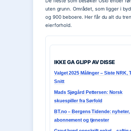
De fleste som besøker Oslo ender før 
uten grunn. Området, som ligger i byd
og 900 beboere. Her får du alt du treng
eierforhold.
IKKE GA GLIPP AV DISSE
Valget 2025 Målinger – Siste NRK, 
Snitt
Mads Sjøgård Pettersen: Norsk
skuespiller fra Sørfold
BT.no – Bergens Tidende: nyheter,
abonnement og tjenester
Grovt brød oppskrift enkel – saftig