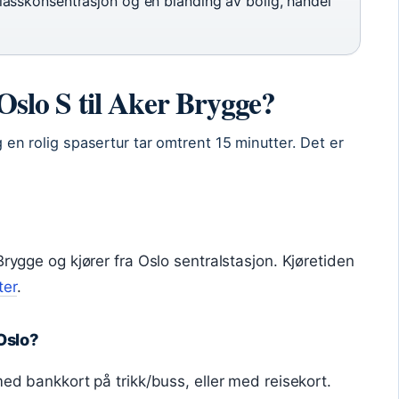
asskonsentrasjon og en blanding av bolig, handel
 Oslo S til Aker Brygge?
og en rolig spasertur tar omtrent 15 minutter. Det er
Brygge og kjører fra Oslo sentralstasjon. Kjøretiden
ter
.
Oslo?
med bankkort på trikk/buss, eller med reisekort.