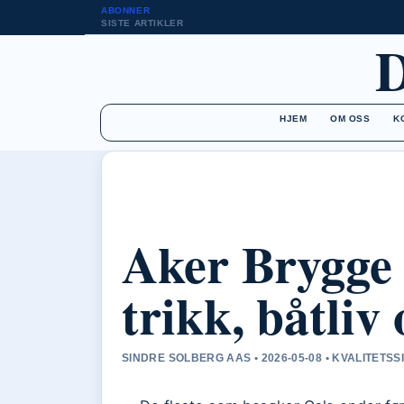
ABONNER
SISTE ARTIKLER
HJEM
OM OSS
K
Aker Brygge 
trikk, båtliv
SINDRE SOLBERG AAS • 2026-05-08 • KVALITETS