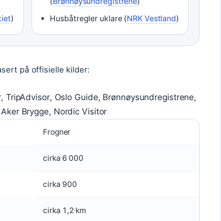
(
Brønnøysundregistrene
)
tiet
)
Husbåtregler uklare (
NRK Vestland
)
rt på offisielle kilder:
er, TripAdvisor, Oslo Guide, Brønnøysundregistrene,
, Aker Brygge, Nordic Visitor
Frogner
cirka 6 000
cirka 900
cirka 1,2 km