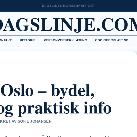
DAGSLINJE MORGENRAPPORT
DAGSLINJE.CO
ONTAKT
HISTORIE
PERSONVERNERKLÆRING
COOKIEERKLÆRING
Oslo – bydel,
 og praktisk info
SIKRET AV SOFIE JOHANSEN