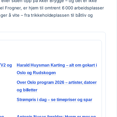
eller siden opp på Aker Brygge – og det er ikke
el Frogner, er hjem til omtrent 6 000 arbeidsplasser
er å vite – fra trikkeholdeplassen til båtliv og
TV2 og
Harald Huysman Karting – alt om gokart i
Oslo og Rudskogen
Over Oslo program 2026 – artister, datoer
og billetter
Strømpris i dag – se timepriser og spar
 og
Antonio Nusas foreldre: Hvem er mor og