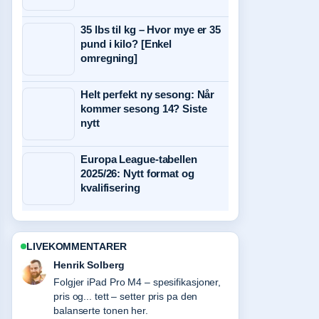
35 lbs til kg – Hvor mye er 35
pund i kilo? [Enkel
omregning]
Helt perfekt ny sesong: Når
kommer sesong 14? Siste
nytt
Europa League-tabellen
2025/26: Nytt format og
kvalifisering
LIVEKOMMENTARER
Nora Berg
Nyttig kontekst rundt Norge
herrelandslag fotball spillere 2026. Hold
gjerne denne livestrengen oppdatert.