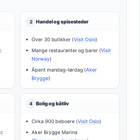
Handel og spisesteder
2
Over 30 butikker (
Visit Oslo
)
c
Mange restauranter og barer (
Visit
Norway
)
Åpent mandag–lørdag (
Aker
Brygge
)
Bolig og båtliv
4
Cirka 900 beboere (
Visit Oslo
)
ic
Aker Brygge Marina