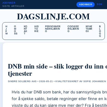
ABONNER
SOK
ABONNER
SISTE ARTIKLER
DAGSLINJE.COM
H
O
KO
HIS
PERSONVER
COOKIEE
NYHE
B
J
M
NT
TO
NERKLÆRIN
RKLÆRIN
TSBR
L
E
O
AK
RIE
G
G
EV
O
M
SS
T
G
G
DNB min side – slik logger du inn 
tjenester
SINDRE SOLBERG AAS • 2026-05-21 • KVALITETSSIKRET AV SOFIE JOHANSEN
Hvis du har DNB som bank, har du sannsynligvis br
for å sjekke saldo, betale regninger eller finne en 
visste du at du kan gjøre mye mer der? Fra å bestill