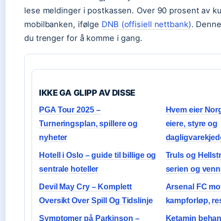
lese meldinger i postkassen. Over 90 prosent av k
mobilbanken, ifølge
DNB (offisiell nettbank)
. Denne
du trenger for å komme i gang.
IKKE GA GLIPP AV DISSE
PGA Tour 2025 –
Hvem eier Nor
Turneringsplan, spillere og
eiere, styre og
nyheter
dagligvarekje
Hotell i Oslo – guide til billige og
Truls og Hellst
sentrale hoteller
serien og ven
Devil May Cry – Komplett
Arsenal FC mo
Oversikt Over Spill Og Tidslinje
kampforløp, res
Symptomer på Parkinson –
Ketamin behan