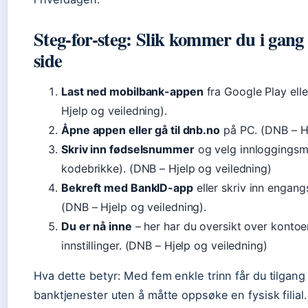
Steg-for-steg: Slik kommer du i ga
side
Last ned mobilbank-appen
fra Google Play ell
Hjelp og veiledning).
Åpne appen eller gå til dnb.no
på PC. (DNB – Hj
Skriv inn fødselsnummer
og velg innloggingsm
kodebrikke). (DNB – Hjelp og veiledning)
Bekreft med BankID-app
eller skriv inn engan
(DNB – Hjelp og veiledning).
Du er nå inne
– her har du oversikt over kontoe
innstillinger. (DNB – Hjelp og veiledning)
Hva dette betyr: Med fem enkle trinn får du tilgang t
banktjenester uten å måtte oppsøke en fysisk filial.