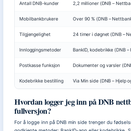
Antall DNB-kunder
2,2 millioner (DNB – Nettba
Mobilbankbrukere
Over 90 % (DNB – Nettban
Tilgjengelighet
24 timer i døgnet (DNB – N
Innloggingsmetoder
BankID, kodebrikke (DNB – 
Postkasse funksjon
Dokumenter og varsler (DN
Kodebrikke bestilling
Via Min side (DNB – Hjelp o
Hvordan logger jeg inn på DNB nett
fullversjon?
For å logge inn på DNB min side trenger du fødsel
godkjente metoder: BankID-app eller kodebrikke. Sl