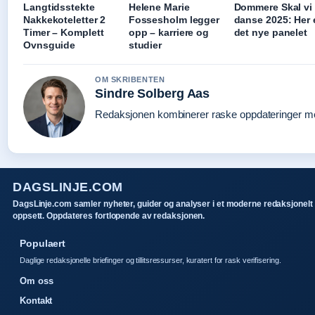
Langtidsstekte
Helene Marie
Dommere Skal vi
Nakkekoteletter 2
Fossesholm legger
danse 2025: Her 
Timer – Komplett
opp – karriere og
det nye panelet
Ovnsguide
studier
OM SKRIBENTEN
Sindre Solberg Aas
Redaksjonen kombinerer raske oppdateringer med 
DAGSLINJE.COM
DagsLinje.com samler nyheter, guider og analyser i et moderne redaksjonelt
oppsett. Oppdateres fortlopende av redaksjonen.
Populaert
Daglige redaksjonelle briefinger og tillitsressurser, kuratert for rask verifisering.
Om oss
Kontakt