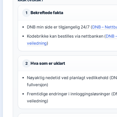
RASK OVERSIKT
Bekreftede fakta
1
DNB min side er tilgjengelig 24/7 (
DNB – Nettb
Kodebrikke kan bestilles via nettbanken (
DNB –
veiledning
)
Hva som er uklart
2
Nøyaktig nedetid ved planlagt vedlikehold (D
fullversjon)
Fremtidige endringer i innloggingsløsninger (D
veiledning)