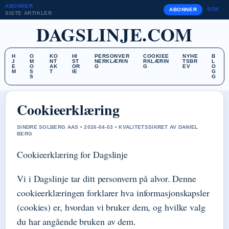
ABONNER
SOK
ABONNER
SISTE ARTIKLER
DAGSLINJE.COM
H
O
KO
HI
PERSONVER
COOKIEE
NYHE
B
J
M
NT
ST
NERKLÆRIN
RKLÆRIN
TSBR
L
E
O
AK
OR
G
G
EV
O
M
S
T
IE
G
S
G
Cookieerklæring
SINDRE SOLBERG AAS • 2026-04-03 • KVALITETSSIKRET AV DANIEL
BERG
Cookieerklæring for Dagslinje
Vi i Dagslinje tar ditt personvern på alvor. Denne
cookieerklæringen forklarer hva informasjonskapsler
(cookies) er, hvordan vi bruker dem, og hvilke valg
du har angående bruken av dem.