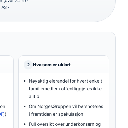
 (over 74 %) ·
 AS ·
Hva som er uklart
2
r
Nøyaktig eierandel for hvert enkelt
familiemedlem offentliggjøres ikke
alltid
son
Om NorgesGruppen vil børsnoteres
DF)
)
i fremtiden er spekulasjon
Full oversikt over underkonsern og