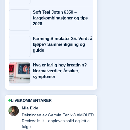
Soft Teal Jotun 6350 –
fargekombinasjoner og tips
2026
Farming Simulator 25: Verdt å
kjøpe? Sammenligning og
guide
Hva er farlig høy kreatinin?
Normalverdier, årsaker,
symptomer
LIVEKOMMENTARER
Henrik Solberg
Sterkt verifiseringsarbeid rundt iPad Pro
M4 – spesifikasjoner, pris og.... Flere
medier burde skrive slik.