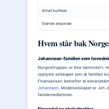
Antall butikker
Største aksjonær
Hvem står bak Norg
Johannson-familien som hovedei
NorgesGruppen er ikke børsnotert, me
opplyste selskapet selv at familien k
Finansavisen bekrefter at eierandelen
Johannson
. Moderselskapet er Joh J
familiemedlemmer.
Eierandel og aksjestruktur