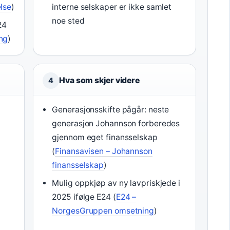
lse
)
interne selskaper er ikke samlet
noe sted
24
ng
)
Hva som skjer videre
4
Generasjonsskifte pågår: neste
generasjon Johannson forberedes
gjennom eget finansselskap
(
Finansavisen – Johannson
finansselskap
)
Mulig oppkjøp av ny lavpriskjede i
2025 ifølge E24 (
E24 –
NorgesGruppen omsetning
)