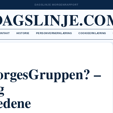
DAGSLINJE MORGENRAPPORT
DAGSLINJE.CO
ONTAKT
HISTORIE
PERSONVERNERKLÆRING
COOKIEERKLÆRING
orgesGruppen? –
g
edene