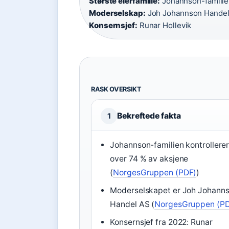
Største eierfamilie:
Johannson-familien
Moderselskap:
Joh Johannson Handel
Konsernsjef:
Runar Hollevik
RASK OVERSIKT
Bekreftede fakta
1
Johannson-familien kontrollere
over 74 % av aksjene
(
NorgesGruppen (PDF)
)
Moderselskapet er Joh Johann
Handel AS (
NorgesGruppen (P
Konsernsjef fra 2022: Runar