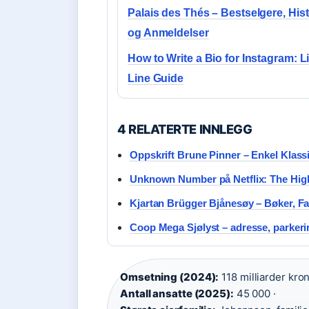
Palais des Thés – Bestselgere, Hist
og Anmeldelser
How to Write a Bio for Instagram: L
Line Guide
4 RELATERTE INNLEGG
Oppskrift Brune Pinner – Enkel Klassik
Unknown Number på Netflix: The High 
Kjartan Brügger Bjånesøy – Bøker, Fa
Coop Mega Sjølyst – adresse, parkerin
Omsetning (2024):
118 milliarder kron
Antall ansatte (2025):
45 000 ·