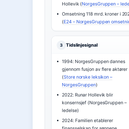
Hollevik (
NorgesGruppen – lede
Omsetning 118 mrd. kroner i 20
(
E24 – NorgesGruppen omsetni
Tidslinjesignal
3
1994: NorgesGruppen dannes
gjennom fusjon av flere aktører
(
Store norske leksikon –
NorgesGruppen
)
2022: Runar Hollevik blir
konsernsjef (NorgesGruppen –
ledelse)
2024: Familien etablerer
finansselskap for sønnene