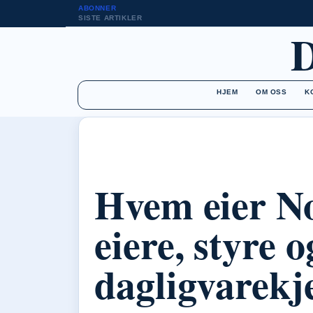
ABONNER
SISTE ARTIKLER
HJEM
OM OSS
K
Hvem eier N
eiere, styre o
dagligvarekj