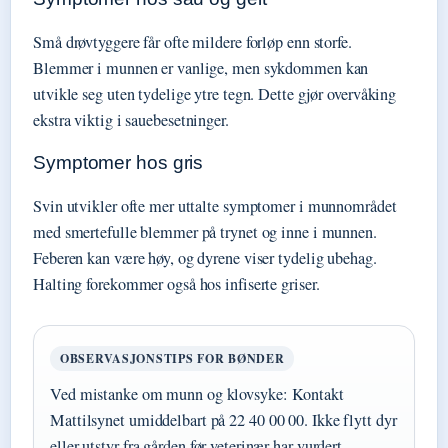
Små drøvtyggere får ofte mildere forløp enn storfe.
Blemmer i munnen er vanlige, men sykdommen kan
utvikle seg uten tydelige ytre tegn. Dette gjør overvåking
ekstra viktig i sauebesetninger.
Symptomer hos gris
Svin utvikler ofte mer uttalte symptomer i munnområdet
med smertefulle blemmer på trynet og inne i munnen.
Feberen kan være høy, og dyrene viser tydelig ubehag.
Halting forekommer også hos infiserte griser.
OBSERVASJONSTIPS FOR BØNDER
Ved mistanke om munn og klovsyke: Kontakt
Mattilsynet umiddelbart på 22 40 00 00. Ikke flytt dyr
eller utstyr fra gården før veterinær har vurdert