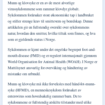
Munn og klovsyke er en av de mest alvorlige
virussykdommene som rammer klovdyr globalt.
Sykdommen forårsaker store økonomiske tap i landbruket
og stiller strenge krav til smittevern og beredskap. Denne
artikkelen gir en fullstendig oversikt over sykdommens
natur, hvordan den smitter, hvilke tiltak som finnes, og hva
som er gjeldende status i Norge.
Sykdommen er kjent under det engelske begrepet foot-and-
mouth disease (FMD) og er regulert internasjonalt gjennom
World Organisation for Animal Health (WOAH). I Norge er
Mattilsynet ansvarlig for overvåking og håndtering av
mistanke om utbrudd.
Munn og klovsyke må ikke forveksles med hånd-fot-munn-
syke (HFMD), en menneskesykdom forårsaket av
enterovirus som hovedsakelig rammer barn. De to
sykdommene er fullstendig atskilte tilstander med ulike