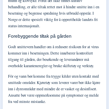
munn og klovsyke. Fordi det ikke finnes kurativ
behandling, er alle tiltak rettet mot å hindre smitte inn i en
besetning og begrense spredning hvis utbrudd oppstår. I
Norge er dette spesielt viktig for å opprettholde landets fri
status internasjonalt.
Forebyggende tiltak på gården
Godt smittevern handler om å redusere risikoen for at virus
kommer inn i besetningen. Dette innebærer kontrollert
tilgang til gården, der besøkende og leverandører må
overholde karanteneregler og bruke skiftetøy og verktøy.
Fôr og vann bør komme fra trygge kilder uten kontakt med
smittede områder. Kjøretøy som leverer varer bør ikke kjøre
inn i dyreområder med mindre de er vasket og desinfisert.
Ansatte bør være oppmerksomme på symptomer og melde
fra ved minste mistanke.