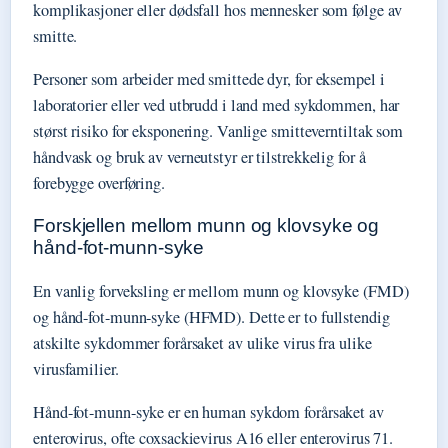
komplikasjoner eller dødsfall hos mennesker som følge av
smitte.
Personer som arbeider med smittede dyr, for eksempel i
laboratorier eller ved utbrudd i land med sykdommen, har
størst risiko for eksponering. Vanlige smitteverntiltak som
håndvask og bruk av verneutstyr er tilstrekkelig for å
forebygge overføring.
Forskjellen mellom munn og klovsyke og
hånd-fot-munn-syke
En vanlig forveksling er mellom munn og klovsyke (FMD)
og hånd-fot-munn-syke (HFMD). Dette er to fullstendig
atskilte sykdommer forårsaket av ulike virus fra ulike
virusfamilier.
Hånd-fot-munn-syke er en human sykdom forårsaket av
enterovirus, ofte coxsackievirus A16 eller enterovirus 71.