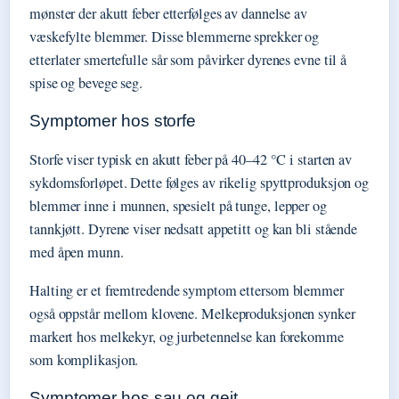
mønster der akutt feber etterfølges av dannelse av
væskefylte blemmer. Disse blemmerne sprekker og
etterlater smertefulle sår som påvirker dyrenes evne til å
spise og bevege seg.
Symptomer hos storfe
Storfe viser typisk en akutt feber på 40–42 °C i starten av
sykdomsforløpet. Dette følges av rikelig spyttproduksjon og
blemmer inne i munnen, spesielt på tunge, lepper og
tannkjøtt. Dyrene viser nedsatt appetitt og kan bli stående
med åpen munn.
Halting er et fremtredende symptom ettersom blemmer
også oppstår mellom klovene. Melkeproduksjonen synker
markert hos melkekyr, og jurbetennelse kan forekomme
som komplikasjon.
Symptomer hos sau og geit