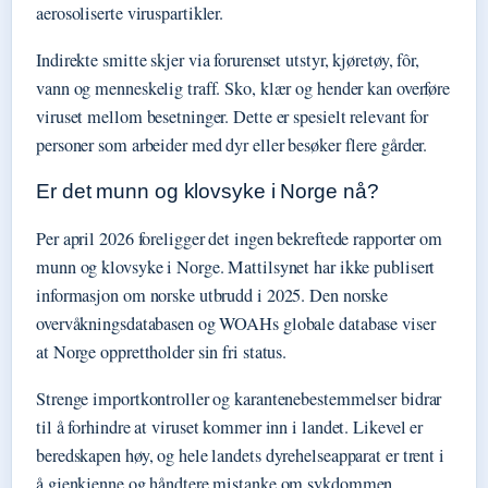
aerosoliserte viruspartikler.
Indirekte smitte skjer via forurenset utstyr, kjøretøy, fôr,
vann og menneskelig traff. Sko, klær og hender kan overføre
viruset mellom besetninger. Dette er spesielt relevant for
personer som arbeider med dyr eller besøker flere gårder.
Er det munn og klovsyke i Norge nå?
Per april 2026 foreligger det ingen bekreftede rapporter om
munn og klovsyke i Norge. Mattilsynet har ikke publisert
informasjon om norske utbrudd i 2025. Den norske
overvåkningsdatabasen og WOAHs globale database viser
at Norge opprettholder sin fri status.
Strenge importkontroller og karantenebestemmelser bidrar
til å forhindre at viruset kommer inn i landet. Likevel er
beredskapen høy, og hele landets dyrehelseapparat er trent i
å gjenkjenne og håndtere mistanke om sykdommen.