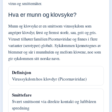
virus og smittemåter.
Hva er munn og klovsyke?
Munn og klovsyke er en smittsom virussykdom som
angriper klovdyr, først og fremst storfe, sau, geit og gris.
Viruset tilhører familien Picornaviridae og finnes i flere
varianter (serotyper) globalt. Sykdommen kjennetegnes av
blemmer og sår i munnhulen og mellom klovene, noe som
gir sykdommen sitt norske navn.
Definisjon
Virussykdom hos klovdyr (Picornaviridae)
Smittefare
Svært smittsomt via direkte kontakt og luftbåren
spredning