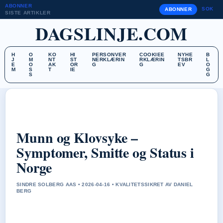
ABONNER
SOK
ABONNER
SISTE ARTIKLER
DAGSLINJE.COM
H
O
KO
HI
PERSONVER
COOKIEE
NYHE
B
J
M
NT
ST
NERKLÆRIN
RKLÆRIN
TSBR
L
E
O
AK
OR
G
G
EV
O
M
S
T
IE
G
S
G
Munn og Klovsyke –
Symptomer, Smitte og Status i
Norge
SINDRE SOLBERG AAS • 2026-04-16 • KVALITETSSIKRET AV DANIEL
BERG