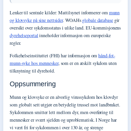
Lenker til sentrale kilder: Mattilsynet informerer om
munn
og klovsyke på sine nettsider
. WOAHs
globale database
gir
oversikt over sykdomsstatus i ulike land. EU-kommisjonens
dyrehelseportal
inneholder informasjon om europeiske
regler.
Folkehelseinstituttet (FHI) har informasjon om
hånd-fot-
munn-syke hos mennesker
, som er en atskilt sykdom uten
tilknytning til dyrehold.
Oppsummering
Munn og klovsyke er en alvorlig virussykdom hos klovdyr
som globalt sett utgjør en betydelig trussel mot landbruket.
Sykdommen smitter lett mellom dyr, men overføring til
mennesker er svært sjelden og uproblematisk. I Norge har
vi vært fri for sykdommen i over 130 år, og strenge