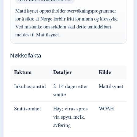
Mattilsynet opprettholder overvåkningsprogrammer
for å sikre at Norge forblir fritt for munn og klovsyke.
Ved mistanke om sykdom skal dette umiddelbart
meldes til Mattilsynet.
Nøkkelfakta
Faktum
Detaljer
Kilde
Inkubasjonstid
2–14 dager etter
Mattilsynet
smitte
Smittsomhet
Høy; virus spres
WOAH
via spytt, melk,
avføring