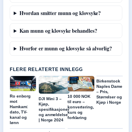
Hvordan smitter munn og klovsyke?
Kan munn og klovsyke behandles?
Hvorfor er munn og klovsyke så alvorlig?
FLERE RELATERTE INNLEGG
Birkenstock
Naples Dame
– Pris,
Ro enborg
10 000 NOK
Størrelser og
DJI Mini 3 –
mot
til euro –
Kjøp i Norge
Kjøp,
Hamkam:
konvertering,
spesifikasjoner
dato, TV-
kurs og
og anmeldelse
kanal og
forklaring
| Norge 2024
lønn