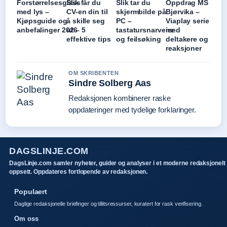
Forstørrelsesglass
Slik får du
Slik tar du
Oppdrag MS
med lys –
CV-en din til
skjermbilde på
Bjørvika –
Kjøpsguide og
å skille seg
PC –
Viaplay serie
anbefalinger 2026
ut – 5
tastatursnarveier
med
effektive tips
og feilsøking
deltakere og
reaksjoner
OM SKRIBENTEN
Sindre Solberg Aas
Redaksjonen kombinerer raske
oppdateringer med tydelige forklaringer.
DAGSLINJE.COM
DagsLinje.com samler nyheter, guider og analyser i et moderne redaksjonelt
oppsett. Oppdateres fortlopende av redaksjonen.
Populaert
Daglige redaksjonelle briefinger og tillitsressurser, kuratert for rask verifisering.
Om oss