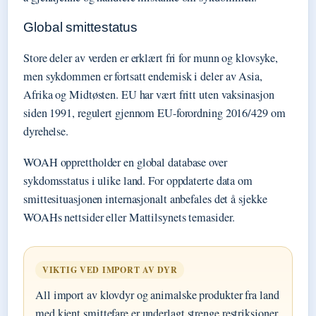
Global smittestatus
Store deler av verden er erklært fri for munn og klovsyke,
men sykdommen er fortsatt endemisk i deler av Asia,
Afrika og Midtøsten. EU har vært fritt uten vaksinasjon
siden 1991, regulert gjennom EU-forordning 2016/429 om
dyrehelse.
WOAH opprettholder en global database over
sykdomsstatus i ulike land. For oppdaterte data om
smittesituasjonen internasjonalt anbefales det å sjekke
WOAHs nettsider eller Mattilsynets temasider.
VIKTIG VED IMPORT AV DYR
All import av klovdyr og animalske produkter fra land
med kjent smittefare er underlagt strenge restriksjoner.