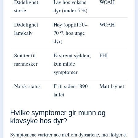
Dødelighet
Lav hos voksne
WOAH
storfe
dyr (under 5 %)
Dødelighet
Høy (opptil 50–
WOAH
lam/kalv
70 % hos unge
dyr)
Smitter til
Ekstremt sjelden;
FHI
mennesker
kun milde
symptomer
Norsk status
Fritt siden 1890-
Mattilsynet
tallet
Hvilke symptomer gir munn og
klovsyke hos dyr?
Symptomene varierer noe mellom dyreartene, men følger et