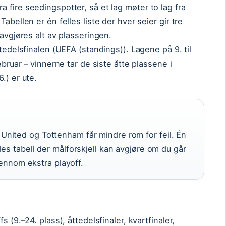
 fire seedingspotter, så et lag møter to lag fra
abellen er én felles liste der hver seier gir tre
 avgjøres alt av plasseringen.
ttedelsfinalen (UEFA (standings)). Lagene på 9. til
ebruar – vinnerne tar de siste åtte plassene i
.) er ute.
nited og Tottenham får mindre rom for feil. Én
es tabell der målforskjell kan avgjøre om du går
gjennom ekstra playoff.
s (9.–24. plass), åttedelsfinaler, kvartfinaler,