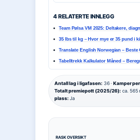
4 RELATERTE INNLEGG
Team Pølsa VM 2025: Deltakere, diagn
35 lbs til kg – Hvor mye er 35 pund i 
Translate English Norwegian – Beste 
Tabelltrekk Kalkulator Måned – Bereg
Antall lag i ligafasen:
36 ·
Kamper per 
Totalt premiepott (2025/26):
ca. 565 m
plass:
Ja
RASK OVERSIKT