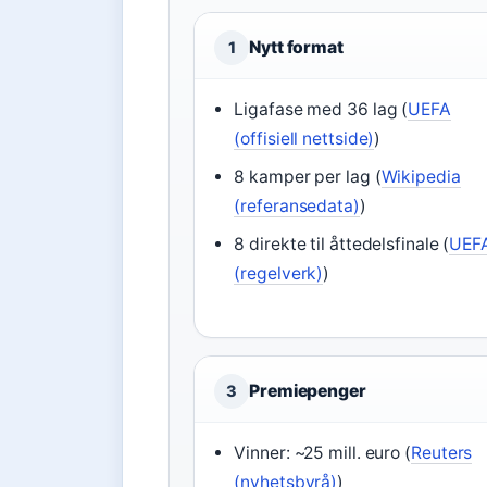
Nytt format
1
Ligafase med 36 lag (
UEFA
(offisiell nettside)
)
8 kamper per lag (
Wikipedia
(referansedata)
)
8 direkte til åttedelsfinale (
UEF
(regelverk)
)
Premiepenger
3
Vinner: ~25 mill. euro (
Reuters
(nyhetsbyrå)
)