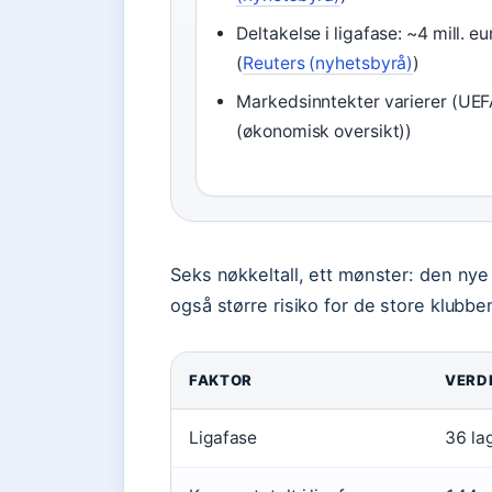
Deltakelse i ligafase: ~4 mill. eu
(
Reuters (nyhetsbyrå)
)
Markedsinntekter varierer (UE
(økonomisk oversikt))
Seks nøkkeltall, ett mønster: den ny
også større risiko for de store klubbe
FAKTOR
VERD
Ligafase
36 lag