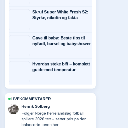
Skruf Super White Fresh S2:
Styrke, nikotin og fakta
Gave til baby: Beste tips til
nyfødt, barsel og babyshower
Hvordan steke biff – komplett
guide med temperatur
LIVEKOMMENTARER
Nora Berg
Nyttig kontekst rundt Garmin Fenix 8
AMOLED Review: Is It.... Hold gjerne
denne livestrengen oppdatert.