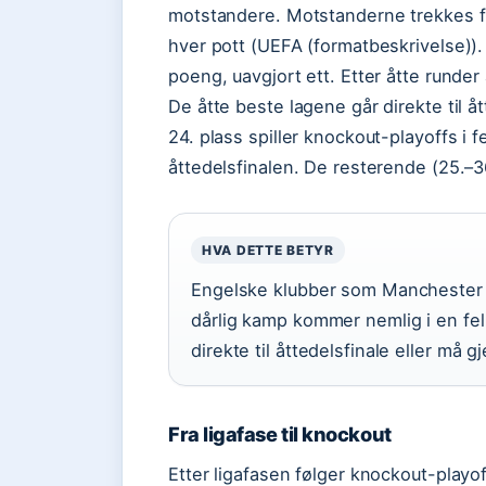
motstandere. Motstanderne trekkes fra
hver pott (UEFA (formatbeskrivelse)). T
poeng, uavgjort ett. Etter åtte runder
De åtte beste lagene går direkte til å
24. plass spiller knockout-playoffs i f
åttedelsfinalen. De resterende (25.–36
HVA DETTE BETYR
Engelske klubber som Manchester U
dårlig kamp kommer nemlig i en fell
direkte til åttedelsfinale eller må 
Fra ligafase til knockout
Etter ligafasen følger knockout-playoff