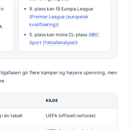
ro
9. plass kan få Europa League
(
Premier League (europeisk
kvalifisering)
)
FA
5. plass kan miste CL-plass (
BBC
Sport (fotballanalyse)
)
e ligafasen gir flere kamper og høyere spenning, men
ne.
I
KILDE
 i én tabell
UEFA (offisiell nettside)