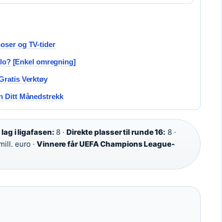
oser og TV-tider
kilo? [Enkel omregning]
Gratis Verktøy
n Ditt Månedstrekk
lag i ligafasen:
8 ·
Direkte plasser til runde 16:
8 ·
ill. euro ·
Vinnere får UEFA Champions League-