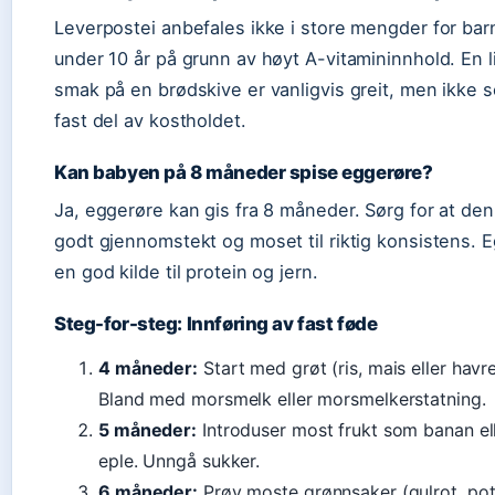
Leverpostei anbefales ikke i store mengder for bar
under 10 år på grunn av høyt A-vitamininnhold. En l
smak på en brødskive er vanligvis greit, men ikke 
fast del av kostholdet.
Kan babyen på 8 måneder spise eggerøre?
Ja, eggerøre kan gis fra 8 måneder. Sørg for at den
godt gjennomstekt og moset til riktig konsistens. E
en god kilde til protein og jern.
Steg-for-steg: Innføring av fast føde
4 måneder:
Start med grøt (ris, mais eller havre
Bland med morsmelk eller morsmelkerstatning.
5 måneder:
Introduser most frukt som banan el
eple. Unngå sukker.
6 måneder:
Prøv moste grønnsaker (gulrot, pot