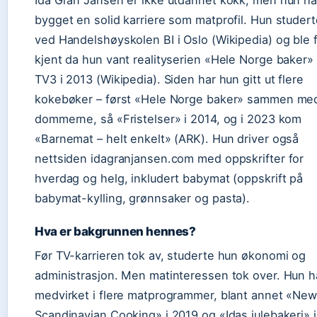
Ida Gran Jansen er ikke utdannet kokk, men hun ha
bygget en solid karriere som matprofil. Hun studert
ved Handelshøyskolen BI i Oslo (Wikipedia) og ble 
kjent da hun vant realityserien «Hele Norge baker»
TV3 i 2013 (Wikipedia). Siden har hun gitt ut flere
kokebøker – først «Hele Norge baker» sammen me
dommerne, så «Fristelser» i 2014, og i 2023 kom
«Barnemat – helt enkelt» (ARK). Hun driver også
nettsiden idagranjansen.com med oppskrifter for
hverdag og helg, inkludert babymat (oppskrift på
babymat-kylling, grønnsaker og pasta).
Hva er bakgrunnen hennes?
Før TV-karrieren tok av, studerte hun økonomi og
administrasjon. Men matinteressen tok over. Hun h
medvirket i flere matprogrammer, blant annet «Ne
Scandinavian Cooking» i 2019 og «Idas julebakeri» i