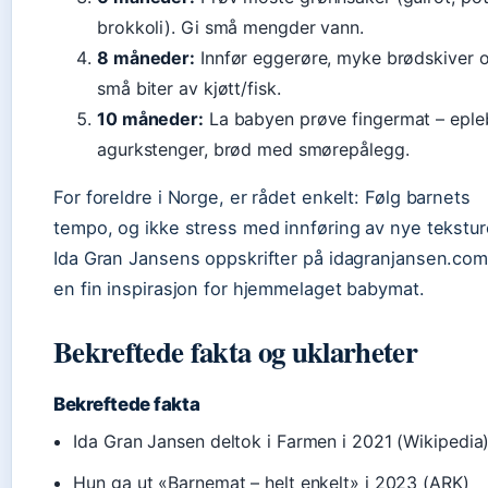
brokkoli). Gi små mengder vann.
8 måneder:
Innfør eggerøre, myke brødskiver 
små biter av kjøtt/fisk.
10 måneder:
La babyen prøve fingermat – epleb
agurkstenger, brød med smørepålegg.
For foreldre i Norge, er rådet enkelt: Følg barnets
tempo, og ikke stress med innføring av nye tekstur
Ida Gran Jansens oppskrifter på idagranjansen.com
en fin inspirasjon for hjemmelaget babymat.
Bekreftede fakta og uklarheter
Bekreftede fakta
Ida Gran Jansen deltok i Farmen i 2021 (Wikipedia
Hun ga ut «Barnemat – helt enkelt» i 2023 (ARK)