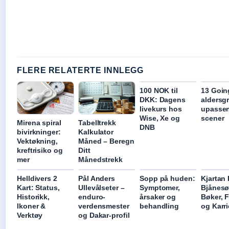
FLERE RELATERTE INNLEGG
100 NOK til
13 Goin
DKK: Dagens
aldersg
livekurs hos
upasse
Wise, Xe og
scener
Mirena spiral
Tabelltrekk
DNB
bivirkninger:
Kalkulator
Vektøkning,
Måned – Beregn
kreftrisiko og
Ditt
mer
Månedstrekk
Helldivers 2
Pål Anders
Sopp på huden:
Kjartan
Kart: Status,
Ullevålseter –
Symptomer,
Bjånesø
Historikk,
enduro-
årsaker og
Bøker, F
Ikoner &
verdensmester
behandling
og Karri
Verktøy
og Dakar-profil