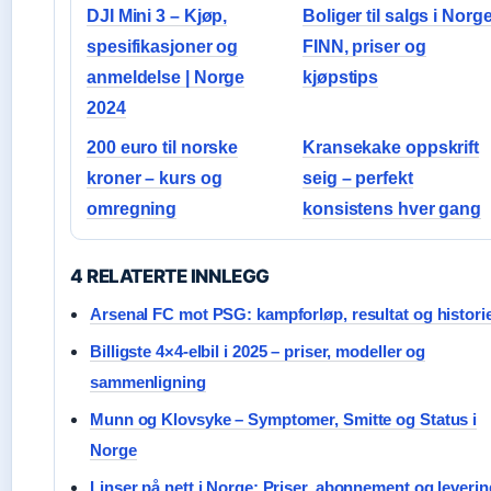
DJI Mini 3 – Kjøp,
Boliger til salgs i Norge
spesifikasjoner og
FINN, priser og
anmeldelse | Norge
kjøpstips
2024
200 euro til norske
Kransekake oppskrift
kroner – kurs og
seig – perfekt
omregning
konsistens hver gang
4 RELATERTE INNLEGG
Arsenal FC mot PSG: kampforløp, resultat og histori
Billigste 4×4-elbil i 2025 – priser, modeller og
sammenligning
Munn og Klovsyke – Symptomer, Smitte og Status i
Norge
Linser på nett i Norge: Priser, abonnement og leverin