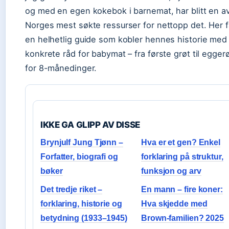
og med en egen kokebok i barnemat, har blitt en a
Norges mest søkte ressurser for nettopp det. Her f
en helhetlig guide som kobler hennes historie med
konkrete råd for babymat – fra første grøt til egger
for 8-månedinger.
IKKE GA GLIPP AV DISSE
Brynjulf Jung Tjønn –
Hva er et gen? Enkel
Forfatter, biografi og
forklaring på struktur,
bøker
funksjon og arv
Det tredje riket –
En mann – fire koner:
forklaring, historie og
Hva skjedde med
betydning (1933–1945)
Brown-familien? 2025