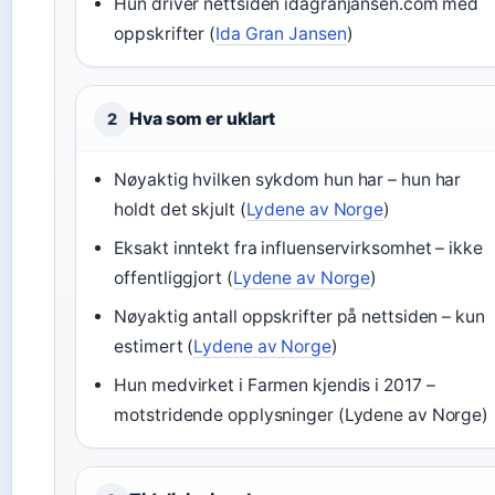
Hun driver nettsiden idagranjansen.com med
oppskrifter (
Ida Gran Jansen
)
Hva som er uklart
2
Nøyaktig hvilken sykdom hun har – hun har
holdt det skjult (
Lydene av Norge
)
Eksakt inntekt fra influenservirksomhet – ikke
offentliggjort (
Lydene av Norge
)
Nøyaktig antall oppskrifter på nettsiden – kun
estimert (
Lydene av Norge
)
Hun medvirket i Farmen kjendis i 2017 –
motstridende opplysninger (Lydene av Norge)