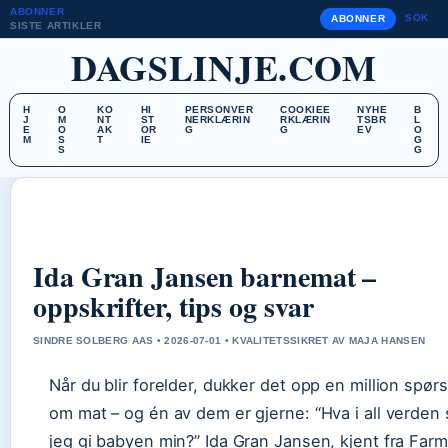
ABONNER
SOK
ABONNER
SISTE ARTIKLER
DAGSLINJE.COM
H
O
KO
HI
PERSONVER
COOKIEE
NYHE
B
J
M
NT
ST
NERKLÆRIN
RKLÆRIN
TSBR
L
E
O
AK
OR
G
G
EV
O
M
S
T
IE
G
S
G
Ida Gran Jansen barnemat –
oppskrifter, tips og svar
SINDRE SOLBERG AAS • 2026-07-01 • KVALITETSSIKRET AV MAJA HANSEN
Når du blir forelder, dukker det opp en million spør
om mat – og én av dem er gjerne: “Hva i all verden 
jeg gi babyen min?” Ida Gran Jansen, kjent fra Far