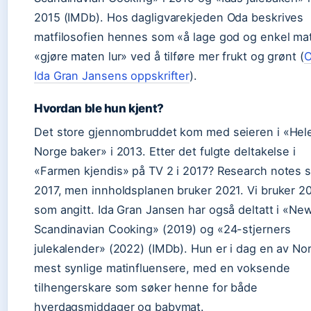
2015 (IMDb). Hos dagligvarekjeden Oda beskrives
matfilosofien hennes som «å lage god og enkel ma
«gjøre maten lur» ved å tilføre mer frukt og grønt (
O
Ida Gran Jansens oppskrifter
).
Hvordan ble hun kjent?
Det store gjennombruddet kom med seieren i «Hel
Norge baker» i 2013. Etter det fulgte deltakelse i
«Farmen kjendis» på TV 2 i 2017? Research notes s
2017, men innholdsplanen bruker 2021. Vi bruker 2
som angitt. Ida Gran Jansen har også deltatt i «Ne
Scandinavian Cooking» (2019) og «24-stjerners
julekalender» (2022) (IMDb). Hun er i dag en av No
mest synlige matinfluensere, med en voksende
tilhengerskare som søker henne for både
hverdagsmiddager og babymat.