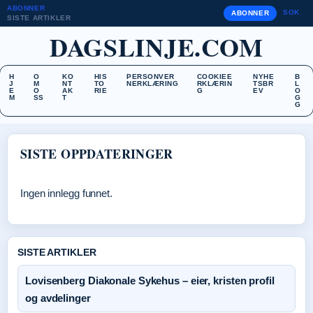
ABONNER
SOK
ABONNER
SISTE ARTIKLER
DAGSLINJE.COM
H
O
KO
HIS
PERSONVER
COOKIEE
NYHE
B
J
M
NT
TO
NERKLÆRING
RKLÆRIN
TSBR
L
E
O
AK
RIE
G
EV
O
M
SS
T
G
G
SISTE OPPDATERINGER
Ingen innlegg funnet.
SISTE ARTIKLER
Lovisenberg Diakonale Sykehus – eier, kristen profil
og avdelinger