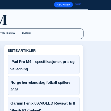
SOK
ABONNER
M
NYHETSBREV
BLOGG
SISTE ARTIKLER
iPad Pro M4 – spesifikasjoner, pris og
veiledning
Norge herrelandslag fotball spillere
2026
Garmin Fenix 8 AMOLED Review: Is It
Worth It? (Ireland)