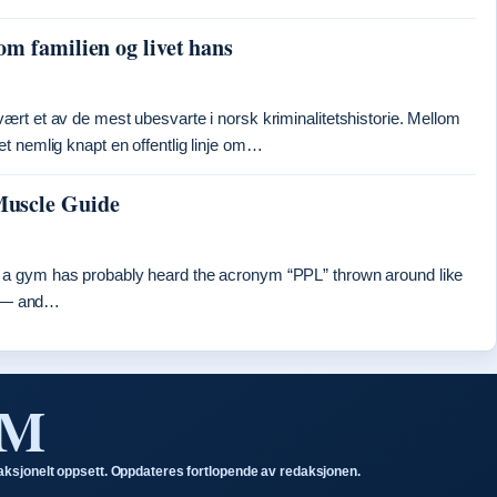
m familien og livet hans
rt et av de mest ubesvarte i norsk kriminalitetshistorie. Mellom
t nemlig knapt en offentlig linje om…
Muscle Guide
a gym has probably heard the acronym “PPL” thrown around like
gs — and…
OM
aksjonelt oppsett. Oppdateres fortlopende av redaksjonen.