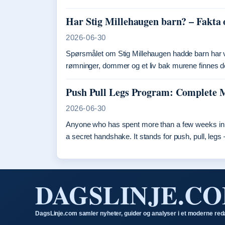
Har Stig Millehaugen barn? – Fakta o
2026-06-30
Spørsmålet om Stig Millehaugen hadde barn har væ
rømninger, dommer og et liv bak murene finnes de
Push Pull Legs Program: Complete 
2026-06-30
Anyone who has spent more than a few weeks in 
a secret handshake. It stands for push, pull, le
DAGSLINJE.C
DagsLinje.com samler nyheter, guider og analyser i et moderne red