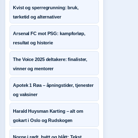
Kvist og sperregrunning: bruk,
tørketid og alternativer
Arsenal FC mot PSG: kampforløp,
resultat og historie
The Voice 2025 deltakere: finalister,
vinner og mentorer
Apotek 1 Røa – åpningstider, tjenester
og vaksiner
Harald Huysman Karting – alt om
gokart i Oslo og Rudskogen
Norge i rødt, hvitt og blått: Tekst,