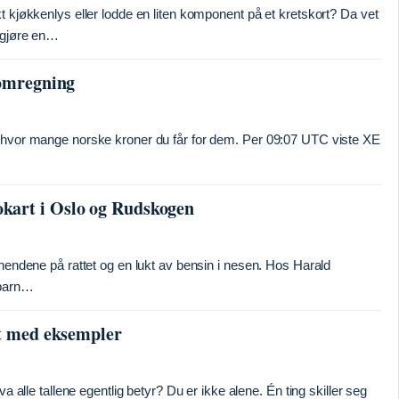
t kjøkkenlys eller lodde en liten komponent på et kretskort? Da vet
n gjøre en…
 omregning
å hvor mange norske kroner du får for dem. Per 09:07 UTC viste XE
kart i Oslo og Rudskogen
 hendene på rattet og en lukt av bensin i nesen. Hos Harald
 barn…
rt med eksempler
a alle tallene egentlig betyr? Du er ikke alene. Én ting skiller seg