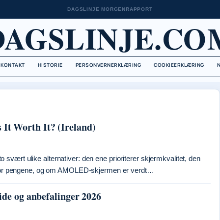
DAGSLINJE MORGENRAPPORT
DAGSLINJE.CO
KONTAKT
HISTORIE
PERSONVERNERKLÆRING
COOKIEERKLÆRING
t Worth It? (Ireland)
vært ulike alternativer: den ene prioriterer skjermkvalitet, den
år for pengene, og om AMOLED-skjermen er verdt…
ide og anbefalinger 2026