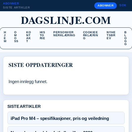
ABONNER
SOK
ABONNER
SISTE ARTIKLER
DAGSLINJE.COM
H
O
KO
HIS
PERSONVER
COOKIEE
NYHE
B
J
M
NT
TO
NERKLÆRING
RKLÆRIN
TSBR
L
E
O
AK
RIE
G
EV
O
M
SS
T
G
G
SISTE OPPDATERINGER
Ingen innlegg funnet.
SISTE ARTIKLER
iPad Pro M4 – spesifikasjoner, pris og veiledning