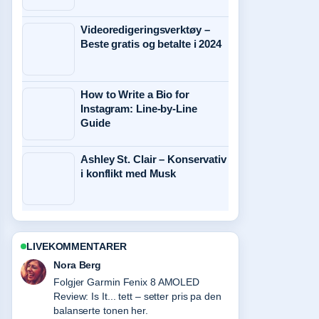
Videoredigeringsverktøy –
Beste gratis og betalte i 2024
How to Write a Bio for
Instagram: Line-by-Line
Guide
Ashley St. Clair – Konservativ
i konflikt med Musk
LIVEKOMMENTARER
Emil Johansen
Nyttig kontekst rundt iPad Pro M4 –
spesifikasjoner, pris og.... Hold gjerne
denne livestrengen oppdatert.