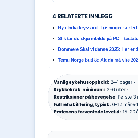
4 RELATERTE INNLEGG
By i India kryssord: Løsninger sortert
Slik tar du skjermbilde på PC – tastat
Dommere Skal vi danse 2025: Her er d
Temu Norge butikk: Alt du må vite 20
Vanlig sykehusopphold:
2–4 dager ·
Krykkebruk, minimum:
3–6 uker ·
Restriksjoner på bevegelse:
Første 3 
Full rehabilitering, typisk:
6–12 månede
Protesens forventede levetid:
15–20 