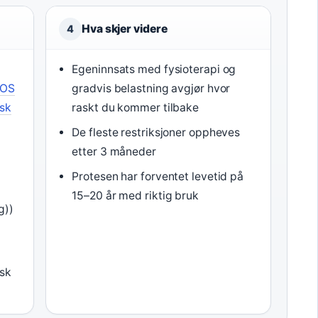
Hva skjer videre
4
Egeninnsats med fysioterapi og
OS
gradvis belastning avgjør hvor
isk
raskt du kommer tilbake
De fleste restriksjoner oppheves
etter 3 måneder
Protesen har forventet levetid på
15–20 år med riktig bruk
g))
isk