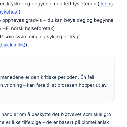
ten krykker og begynne med lett fysioterapi (
Johns
sykehus)
)
ne oppheves gradvis – du kan bøye deg og begynne
 HF, norsk helseforetak)
tt som svømming og sykling er trygt
isk klinikk)
)
 månedene er den kritiske perioden. Én feil
 vridning – kan føre til at protesen hopper ut av
e handler om å beskytte det bløtvevet som skal gro
e er ikke tilfeldige – de er basert på biomekanisk