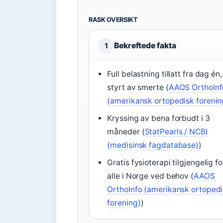
RASK OVERSIKT
Bekreftede fakta
1
Full belastning tillatt fra dag én,
styrt av smerte (
AAOS OrthoInf
(amerikansk ortopedisk forenin
Kryssing av bena forbudt i 3
måneder (
StatPearls / NCBI
(medisinsk fagdatabase)
)
Gratis fysioterapi tilgjengelig fo
alle i Norge ved behov (
AAOS
OrthoInfo (amerikansk ortoped
forening)
)