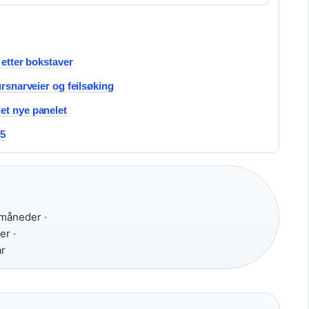
 etter bokstaver
ursnarveier og feilsøking
et nye panelet
25
måneder ·
r ·
år