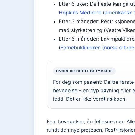
Etter 6 uker: De fleste kan gå u
Hopkins Medicine (amerikansk 
Etter 3 måneder: Restriksjone
med styrketrening (Vestre Viken
Etter 6 måneder: Lavimpaktidre
(
Fornebuklinikken (norsk ortoped
HVORFOR DETTE BETYR NOE
For deg som pasient: De tre første
bevegelse – en dyp bøyning eller en
ledd. Det er ikke verdt risikoen.
Fem bevegelser, én fellesnevner: All
rundt den nye protesen. Restriksjonen