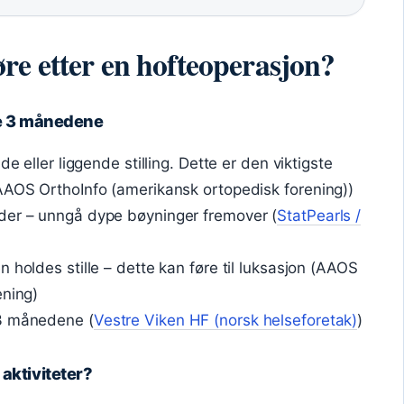
re etter en hofteoperasjon?
te 3 månedene
de eller liggende stilling. Dette er den viktigste
(AAOS OrthoInfo (amerikansk ortopedisk forening))
der – unngå dype bøyninger fremover (
StatPearls /
 holdes stille – dette kan føre til luksasjon (AAOS
ening)
 3 månedene (
Vestre Viken HF (norsk helseforetak)
)
aktiviteter?