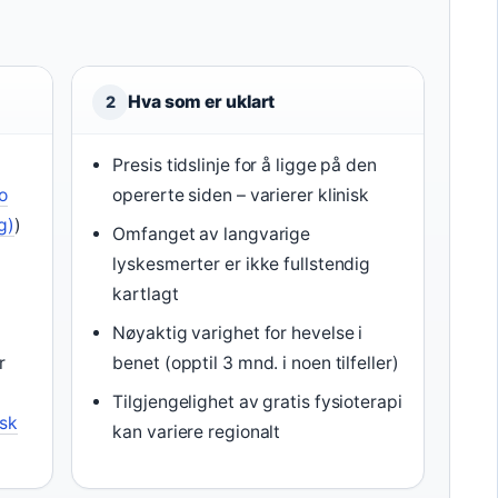
Hva som er uklart
2
Presis tidslinje for å ligge på den
o
opererte siden – varierer klinisk
g)
)
Omfanget av langvarige
lyskesmerter er ikke fullstendig
kartlagt
Nøyaktig varighet for hevelse i
r
benet (opptil 3 mnd. i noen tilfeller)
Tilgjengelighet av gratis fysioterapi
isk
kan variere regionalt