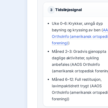
Tidslinjesignal
3
Uke 0–6: Krykker, unngå dyp
bøyning og kryssing av ben (
AA
OrthoInfo (amerikansk ortoped
forening)
)
Måned 2–3: Gradvis gjenoppta
daglige aktiviteter, sykling
anbefales (AAOS OrthoInfo
(amerikansk ortopedisk forenin
Måned 6–12: Full restitusjon,
lavimpaktidrett trygt (AAOS
OrthoInfo (amerikansk ortoped
forening))