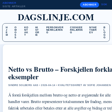
ABONNER
SOK
ABONNER
SISTE ARTIKLER
DAGSLINJE.COM
H
O
KO
HI
PERSONVER
COOKIEE
NYHE
B
J
M
NT
ST
NERKLÆRIN
RKLÆRIN
TSBR
L
E
O
AK
OR
G
G
EV
O
M
S
T
IE
G
S
G
Netto vs Brutto – Forskjellen forkl
eksempler
SINDRE SOLBERG AAS • 2026-04-14 • KVALITETSSIKRET AV SOFIE JOHANSEN
Å forstå forskjellen mellom brutto og netto er avgjørende for alle
handler varer. Brutto representerer totalsummen før fradrag, mens
faktisk utbetales eller betales etter at alle avgifter og bidrag er tre