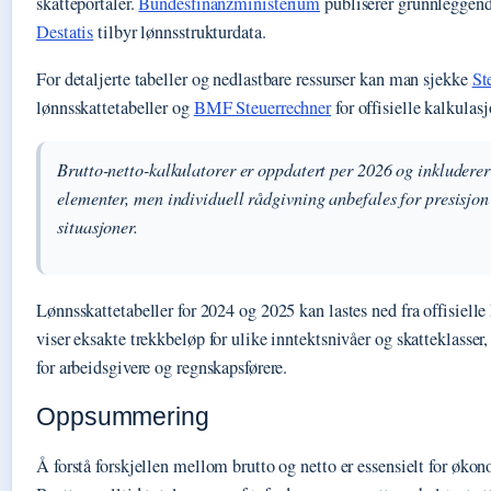
skatteportaler.
Bundesfinanzministerium
publiserer grunnleggend
Destatis
tilbyr lønnsstrukturdata.
For detaljerte tabeller og nedlastbare ressurser kan man sjekke
St
lønnsskattetabeller og
BMF Steuerrechner
for offisielle kalkulas
Brutto-netto-kalkulatorer er oppdatert per 2026 og inkluderer
elementer, men individuell rådgivning anbefales for presisjon
situasjoner.
Lønnsskattetabeller for 2024 og 2025 kan lastes ned fra offisielle 
viser eksakte trekkbeløp for ulike inntektsnivåer og skatteklasser, 
for arbeidsgivere og regnskapsførere.
Oppsummering
Å forstå forskjellen mellom brutto og netto er essensielt for øko