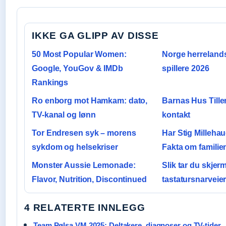
IKKE GA GLIPP AV DISSE
50 Most Popular Women:
Norge herrelands
Google, YouGov & IMDb
spillere 2026
Rankings
Ro enborg mot Hamkam: dato,
Barnas Hus Tille
TV-kanal og lønn
kontakt
Tor Endresen syk – morens
Har Stig Milleha
sykdom og helsekriser
Fakta om familien
Monster Aussie Lemonade:
Slik tar du skjer
Flavor, Nutrition, Discontinued
tastatursnarveier
4 RELATERTE INNLEGG
Team Pølsa VM 2025: Deltakere, diagnoser og TV-tider