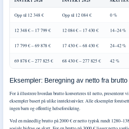
INNTEKT 2026
INNTEKT 2025
SKATTES
Opp til 12 348 €
Opp til 12 084 €
0 %
12 348 € – 17 799 €
12 084 € – 17 430 €
14–24 %
17 799 € – 69 878 €
17 430 € – 68 430 €
24–42 %
69 878 € – 277 825 €
68 430 € – 277 825 €
42 %
Eksempler: Beregning av netto fra brutto
For å illustrere hvordan brutto konverteres til netto, presenterer 
eksempler basert på ulike inntektsnivåer. Alle eksempler forutsett
ingen barn og offentlig helseforsikring.
Ved en månedlig brutto på 2000 € er netto typisk rundt 1280–1380
sosiale bidrag og skatt. For en brutto på 3000 € ligger netto va