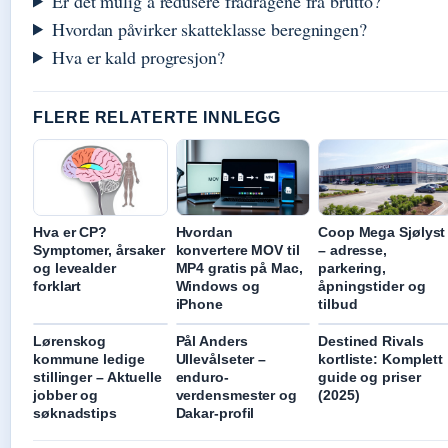
Er det mulig å redusere fradragene fra brutto?
Hvordan påvirker skatteklasse beregningen?
Hva er kald progresjon?
FLERE RELATERTE INNLEGG
Hva er CP?
Hvordan
Coop Mega Sjølyst
Symptomer, årsaker
konvertere MOV til
– adresse,
og levealder
MP4 gratis på Mac,
parkering,
forklart
Windows og
åpningstider og
iPhone
tilbud
Lørenskog
Pål Anders
Destined Rivals
kommune ledige
Ullevålseter –
kortliste: Komplett
stillinger – Aktuelle
enduro-
guide og priser
jobber og
verdensmester og
(2025)
søknadstips
Dakar-profil