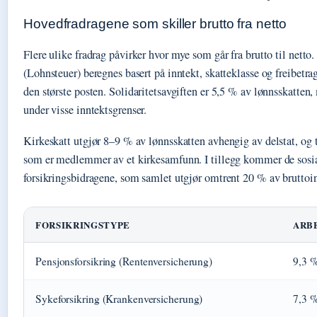
Hovedfradragene som skiller brutto fra netto
Flere ulike fradrag påvirker hvor mye som går fra brutto til netto
(Lohnsteuer) beregnes basert på inntekt, skatteklasse og freibetra
den største posten. Solidaritetsavgiften er 5,5 % av lønnsskatten, 
under visse inntektsgrenser.
Kirkeskatt utgjør 8–9 % av lønnsskatten avhengig av delstat, og 
som er medlemmer av et kirkesamfunn. I tillegg kommer de sosi
forsikringsbidragene, som samlet utgjør omtrent 20 % av bruttoi
FORSIKRINGSTYPE
ARB
Pensjonsforsikring (Rentenversicherung)
9,3 
Sykeforsikring (Krankenversicherung)
7,3 %