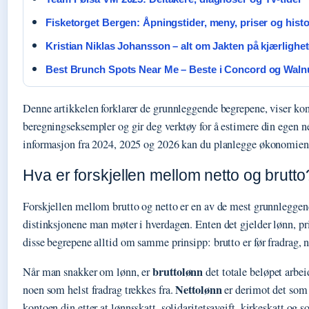
Fisketorget Bergen: Åpningstider, meny, priser og histo
Kristian Niklas Johansson – alt om Jakten på kjærlighe
Best Brunch Spots Near Me – Beste i Concord og Waln
Denne artikkelen forklarer de grunnleggende begrepene, viser ko
beregningseksempler og gir deg verktøy for å estimere din egen 
informasjon fra 2024, 2025 og 2026 kan du planlegge økonomien 
Hva er forskjellen mellom netto og brutto
Forskjellen mellom brutto og netto er en av de mest grunnlegg
distinksjonene man møter i hverdagen. Enten det gjelder lønn, pris
disse begrepene alltid om samme prinsipp: brutto er før fradrag, ne
bruttolønn
Når man snakker om lønn, er
det totale beløpet arbei
Nettolønn
noen som helst fradrag trekkes fra.
er derimot det som 
kontoen din etter at lønnsskatt, solidaritetsavgift, kirkeskatt og s