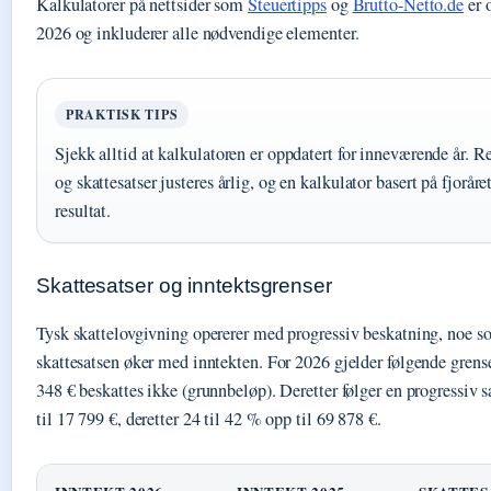
Kalkulatorer på nettsider som
Steuertipps
og
Brutto-Netto.de
er 
2026 og inkluderer alle nødvendige elementer.
PRAKTISK TIPS
Sjekk alltid at kalkulatoren er oppdatert for inneværende år. R
og skattesatser justeres årlig, og en kalkulator basert på fjoråret
resultat.
Skattesatser og inntektsgrenser
Tysk skattelovgivning opererer med progressiv beskatning, noe s
skattesatsen øker med inntekten. For 2026 gjelder følgende grense
348 € beskattes ikke (grunnbeløp). Deretter følger en progressiv s
til 17 799 €, deretter 24 til 42 % opp til 69 878 €.