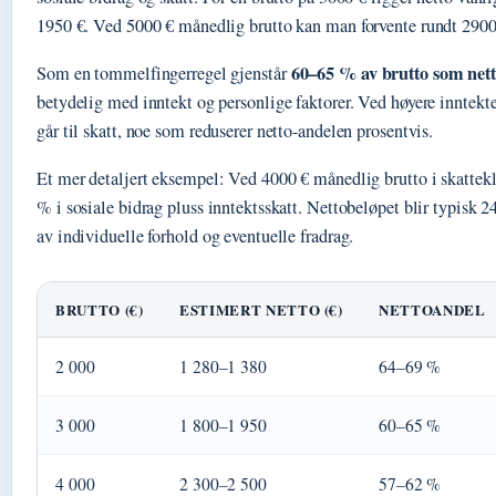
1950 €. Ved 5000 € månedlig brutto kan man forvente rundt 2900
60–65 % av brutto som net
Som en tommelfingerregel gjenstår
betydelig med inntekt og personlige faktorer. Ved høyere inntekt
går til skatt, noe som reduserer netto-andelen prosentvis.
Et mer detaljert eksempel: Ved 4000 € månedlig brutto i skattekl
% i sosiale bidrag pluss inntektsskatt. Nettobeløpet blir typisk
av individuelle forhold og eventuelle fradrag.
BRUTTO (€)
ESTIMERT NETTO (€)
NETTOANDEL
2 000
1 280–1 380
64–69 %
3 000
1 800–1 950
60–65 %
4 000
2 300–2 500
57–62 %