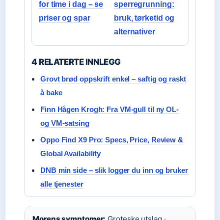
for time i dag – se
sperregrunning:
priser og spar
bruk, tørketid og
alternativer
4 RELATERTE INNLEGG
Grovt brød oppskrift enkel – saftig og raskt
å bake
Finn Hågen Krogh: Fra VM-gull til ny OL-
og VM-satsing
Oppo Find X9 Pro: Specs, Price, Review &
Global Availability
DNB min side – slik logger du inn og bruker
alle tjenester
Morens symptomer:
Groteske utslag ·