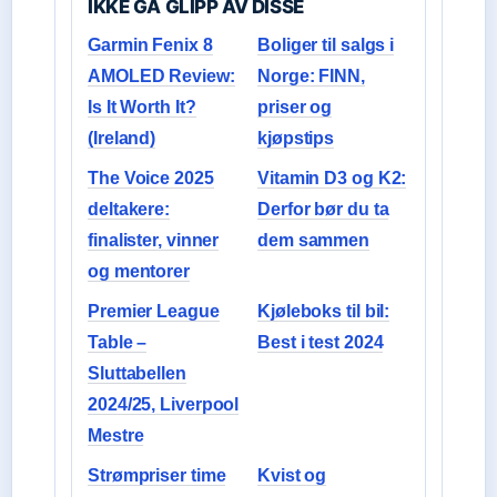
IKKE GA GLIPP AV DISSE
Garmin Fenix 8
Boliger til salgs i
AMOLED Review:
Norge: FINN,
Is It Worth It?
priser og
(Ireland)
kjøpstips
The Voice 2025
Vitamin D3 og K2:
deltakere:
Derfor bør du ta
finalister, vinner
dem sammen
og mentorer
Premier League
Kjøleboks til bil:
Table –
Best i test 2024
Sluttabellen
2024/25, Liverpool
Mestre
Strømpriser time
Kvist og