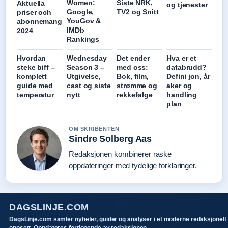
Women:
Siste NRK,
Aktuella
og tjenester
Google,
TV2 og Snitt
priser och
YouGov &
abonnemang
IMDb
2024
Rankings
Hvordan
Wednesday
Det ender
Hva er et
steke biff –
Season 3 –
med oss:
databrudd?
komplett
Utgivelse,
Bok, film,
Defini jon, år
guide med
cast og siste
strømme og
aker og
temperatur
nytt
rekkefølge
handling
plan
OM SKRIBENTEN
Sindre Solberg Aas
Redaksjonen kombinerer raske
oppdateringer med tydelige forklaringer.
DAGSLINJE.COM
DagsLinje.com samler nyheter, guider og analyser i et moderne redaksjonelt