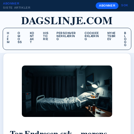
ABONNER
SOK
ABONNER
SISTE ARTIKLER
DAGSLINJE.COM
H
O
KO
HIS
PERSONVER
COOKIEE
NYHE
B
J
M
NT
TO
NERKLÆRIN
RKLÆRIN
TSBR
L
E
O
AK
RIE
G
G
EV
O
M
SS
T
G
G
Tor Endresen syk – morens