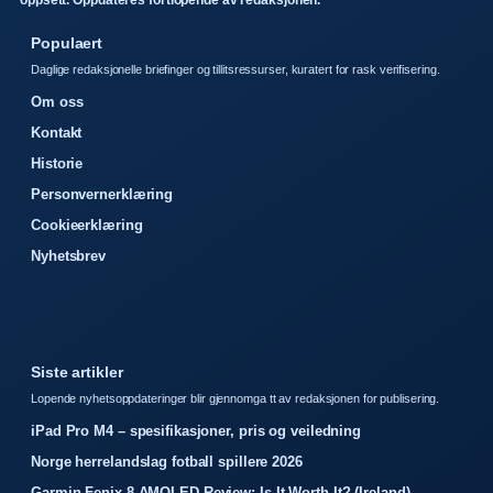
oppsett. Oppdateres fortlopende av redaksjonen.
Populaert
Daglige redaksjonelle briefinger og tillitsressurser, kuratert for rask verifisering.
Om oss
Kontakt
Historie
Personvernerklæring
Cookieerklæring
Nyhetsbrev
Siste artikler
Lopende nyhetsoppdateringer blir gjennomga tt av redaksjonen for publisering.
iPad Pro M4 – spesifikasjoner, pris og veiledning
Norge herrelandslag fotball spillere 2026
Garmin Fenix 8 AMOLED Review: Is It Worth It? (Ireland)