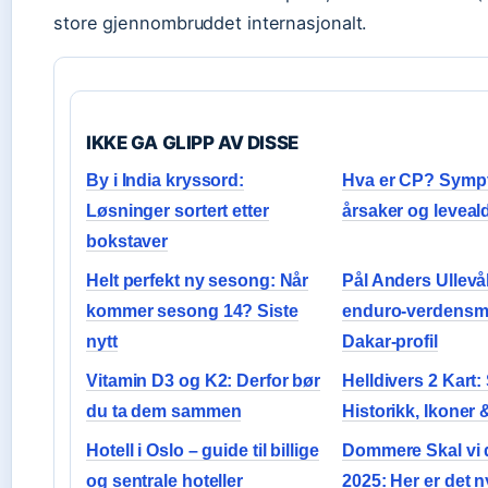
store gjennombruddet internasjonalt.
IKKE GA GLIPP AV DISSE
By i India kryssord:
Hva er CP? Symp
Løsninger sortert etter
årsaker og leveald
bokstaver
Helt perfekt ny sesong: Når
Pål Anders Ullevå
kommer sesong 14? Siste
enduro-verdensm
nytt
Dakar-profil
Vitamin D3 og K2: Derfor bør
Helldivers 2 Kart:
du ta dem sammen
Historikk, Ikoner 
Hotell i Oslo – guide til billige
Dommere Skal vi
og sentrale hoteller
2025: Her er det n