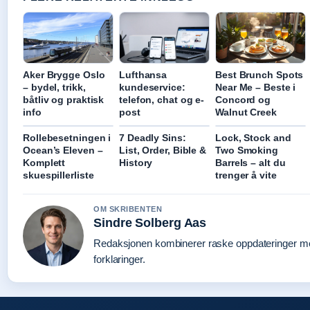
Aker Brygge Oslo
Lufthansa
Best Brunch Spots
– bydel, trikk,
kundeservice:
Near Me – Beste i
båtliv og praktisk
telefon, chat og e-
Concord og
info
post
Walnut Creek
Rollebesetningen i
7 Deadly Sins:
Lock, Stock and
Ocean’s Eleven –
List, Order, Bible &
Two Smoking
Komplett
History
Barrels – alt du
skuespillerliste
trenger å vite
OM SKRIBENTEN
Sindre Solberg Aas
Redaksjonen kombinerer raske oppdateringer me
forklaringer.