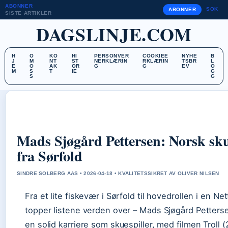
ABONNER
SOK
ABONNER
SISTE ARTIKLER
DAGSLINJE.COM
H
O
KO
HI
PERSONVER
COOKIEE
NYHE
B
J
M
NT
ST
NERKLÆRIN
RKLÆRIN
TSBR
L
E
O
AK
OR
G
G
EV
O
M
S
T
IE
G
S
G
Mads Sjøgård Pettersen: Norsk sku
fra Sørfold
SINDRE SOLBERG AAS • 2026-04-18 • KVALITETSSIKRET AV OLIVER NILSEN
Fra et lite fiskevær i Sørfold til hovedrollen i en Net
topper listene verden over – Mads Sjøgård Petters
en solid karriere som skuespiller, med filmen Troll