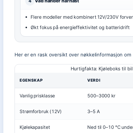
Vad händer härnäst
4
Flere modeller med kombinert 12V/230V forven
Økt fokus på energieffektivitet og batteridrift
Her er en rask oversikt over nøkkelinformasjon om kj
Hurtigfakta: Kjøleboks til bil
EGENSKAP
VERDI
Vanlig prisklasse
500–3000 kr
Strømforbruk (12V)
3–5 A
Kjølekapasitet
Ned til 0–10 °C und