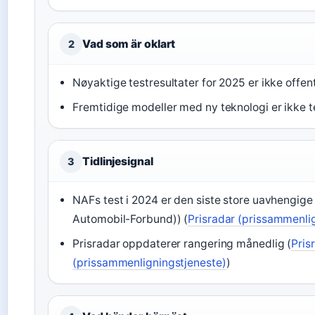
Vad som är oklart
2
Nøyaktige testresultater for 2025 er ikke offent
Fremtidige modeller med ny teknologi er ikke 
Tidlinjesignal
3
NAFs test i 2024 er den siste store uavhengig
Automobil-Forbund)) (
Prisradar (prissammenli
Prisradar oppdaterer rangering månedlig (
Pris
(prissammenligningstjeneste)
)