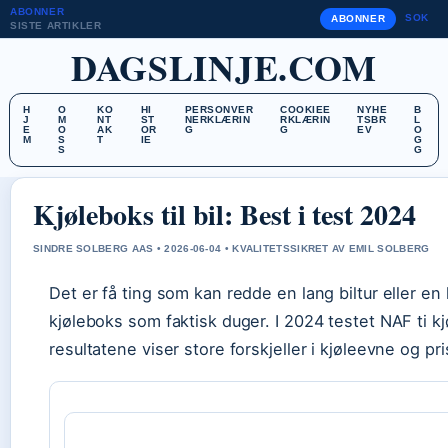
ABONNER
SOK
ABONNER
SISTE ARTIKLER
DAGSLINJE.COM
H
O
KO
HI
PERSONVER
COOKIEE
NYHE
B
J
M
NT
ST
NERKLÆRIN
RKLÆRIN
TSBR
L
E
O
AK
OR
G
G
EV
O
M
S
T
IE
G
S
G
Kjøleboks til bil: Best i test 2024
SINDRE SOLBERG AAS • 2026-06-04 • KVALITETSSIKRET AV EMIL SOLBERG
Det er få ting som kan redde en lang biltur eller 
kjøleboks som faktisk duger. I 2024 testet NAF ti kj
resultatene viser store forskjeller i kjøleevne og pri