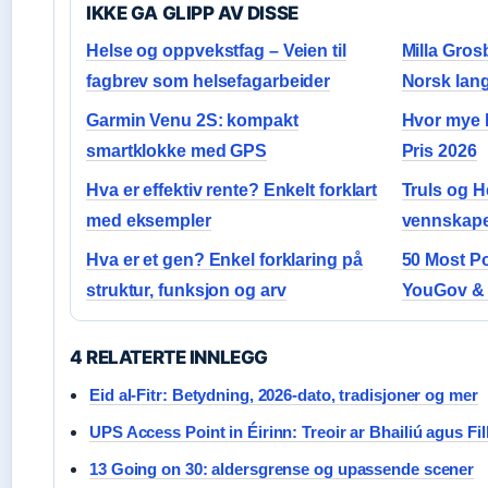
IKKE GA GLIPP AV DISSE
Helse og oppvekstfag – Veien til
Milla Gro
fagbrev som helsefagarbeider
Norsk lan
Garmin Venu 2S: kompakt
Hvor mye k
smartklokke med GPS
Pris 2026
Hva er effektiv rente? Enkelt forklart
Truls og H
med eksempler
vennskape
Hva er et gen? Enkel forklaring på
50 Most P
struktur, funksjon og arv
YouGov &
4 RELATERTE INNLEGG
Eid al-Fitr: Betydning, 2026-dato, tradisjoner og mer
UPS Access Point in Éirinn: Treoir ar Bhailiú agus Fi
13 Going on 30: aldersgrense og upassende scener