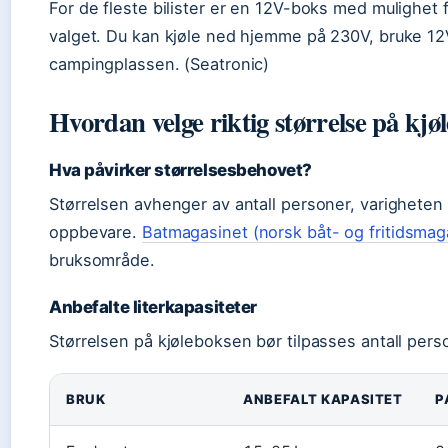
For de fleste bilister er en 12V-boks med mulighet 
valget. Du kan kjøle ned hjemme på 230V, bruke 12V 
campingplassen. (Seatronic)
Hvordan velge riktig størrelse på kjøl
Hva påvirker størrelsesbehovet?
Størrelsen avhenger av antall personer, varigheten
oppbevare.
Batmagasinet (norsk båt- og fritidsmag
bruksområde.
Anbefalte literkapasiteter
Størrelsen på kjøleboksen bør tilpasses antall pers
BRUK
ANBEFALT KAPASITET
P