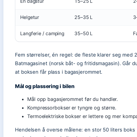
En dagstur
15–25 L
2
Helgetur
25–35 L
3
Langferie / camping
35–50 L
F
Fem størrelser, én regel: de fleste klarer seg med 20
Batmagasinet (norsk båt- og fritidsmagasin). Går du
at boksen får plass i bagasjerommet.
Mål og plassering i bilen
Mål opp bagasjerommet før du handler.
Kompressorbokser er tyngre og større.
Termoelektriske bokser er lettere og mer komp
Hendelsen å overse målene: en stor 50 liters boks k