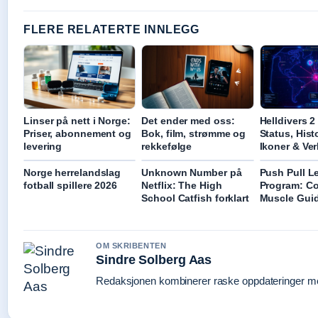
FLERE RELATERTE INNLEGG
Linser på nett i Norge:
Det ender med oss:
Helldivers 2
Priser, abonnement og
Bok, film, strømme og
Status, Hist
levering
rekkefølge
Ikoner & Ve
Norge herrelandslag
Unknown Number på
Push Pull L
fotball spillere 2026
Netflix: The High
Program: C
School Catfish forklart
Muscle Gui
OM SKRIBENTEN
Sindre Solberg Aas
Redaksjonen kombinerer raske oppdateringer med 