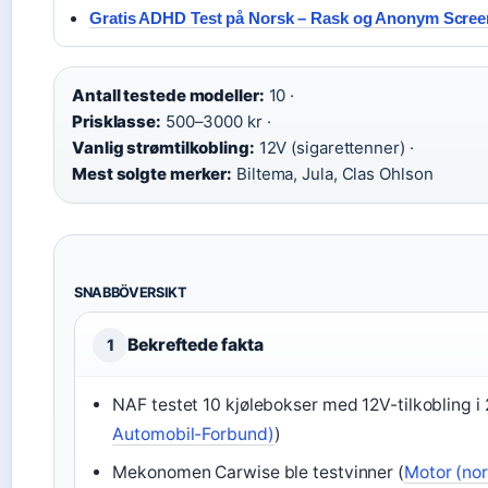
Gratis ADHD Test på Norsk – Rask og Anonym Scree
Antall testede modeller:
10 ·
Prisklasse:
500–3000 kr ·
Vanlig strømtilkobling:
12V (sigarettenner) ·
Mest solgte merker:
Biltema, Jula, Clas Ohlson
SNABBÖVERSIKT
Bekreftede fakta
1
NAF testet 10 kjølebokser med 12V-tilkobling i
Automobil-Forbund)
)
Mekonomen Carwise ble testvinner (
Motor (nor