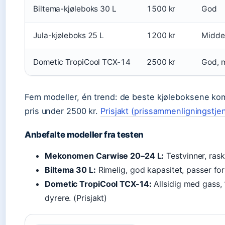
Biltema-kjøleboks 30 L
1500 kr
God
Jula-kjøleboks 25 L
1200 kr
Midde
Dometic TropiCool TCX-14
2500 kr
God, 
Fem modeller, én trend: de beste kjøleboksene ko
pris under 2500 kr.
Prisjakt (prissammenligningstje
Anbefalte modeller fra testen
Mekonomen Carwise 20–24 L:
Testvinner, rask 
Biltema 30 L:
Rimelig, god kapasitet, passer for 
Dometic TropiCool TCX-14:
Allsidig med gass,
dyrere. (Prisjakt)