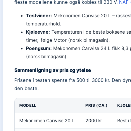
fleste modellene kunne også kobles til 230 V.
NAF 
Testvinner:
Mekonomen Carwise 20 L – raskest 
temperaturhold.
Kjøleevne:
Temperaturen i de beste boksene san
timer, ifølge Motor (norsk bilmagasin).
Poengsum:
Mekonomen Carwise 24 L fikk 8,3 
(norsk bilmagasin).
Sammenligning av pris og ytelse
Prisene i testen spente fra 500 til 3000 kr. Den dyr
den beste.
MODELL
PRIS (CA.)
KJØLE
Mekonomen Carwise 20 L
2000 kr
Best i 