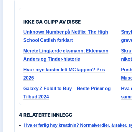
IKKE GA GLIPP AV DISSE
Unknown Number på Netflix: The High
Smyk
School Catfish forklart
grav
Merete Lingjærde eksmann: Ektemann
Skru
Anders og Tinder-historie
nikot
Hvor mye koster lett MC lappen? Pris
Push
2026
Musc
Galaxy Z Fold4 to Buy – Beste Priser og
Hva 
Tilbud 2024
samm
4 RELATERTE INNLEGG
Hva er farlig høy kreatinin? Normalverdier, årsaker,