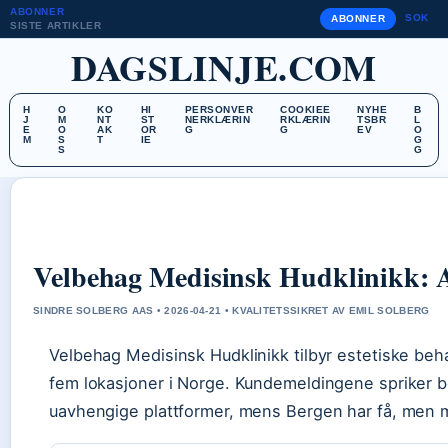
ABONNER
SOK
ABONNER
SISTE ARTIKLER
DAGSLINJE.COM
H
O
KO
HI
PERSONVER
COOKIEE
NYHE
B
J
M
NT
ST
NERKLÆRIN
RKLÆRIN
TSBR
L
E
O
AK
OR
G
G
EV
O
M
S
T
IE
G
S
G
Velbehag Medisinsk Hudklinikk: A
SINDRE SOLBERG AAS • 2026-04-21 • KVALITETSSIKRET AV EMIL SOLBERG
Velbehag Medisinsk Hudklinikk tilbyr estetiske behan
fem lokasjoner i Norge. Kundemeldingene spriker be
uavhengige plattformer, mens Bergen har få, men me