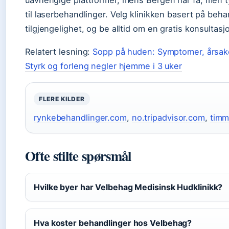
uavhengige plattformer, mens Bergen har få, men t
til laserbehandlinger. Velg klinikken basert på beh
tilgjengelighet, og be alltid om en gratis konsultasjo
Relatert lesning:
Sopp på huden: Symptomer, årsak
Styrk og forleng negler hjemme i 3 uker
FLERE KILDER
rynkebehandlinger.com
,
no.tripadvisor.com
,
timm
Ofte stilte spørsmål
Hvilke byer har Velbehag Medisinsk Hudklinikk?
Hva koster behandlinger hos Velbehag?