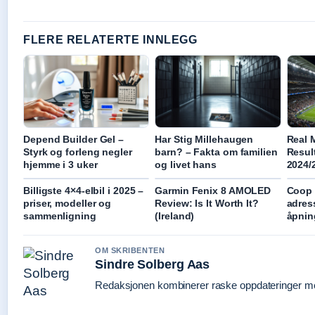
FLERE RELATERTE INNLEGG
Depend Builder Gel –
Har Stig Millehaugen
Real 
Styrk og forleng negler
barn? – Fakta om familien
Resul
hjemme i 3 uker
og livet hans
2024/
Billigste 4×4-elbil i 2025 –
Garmin Fenix 8 AMOLED
Coop 
priser, modeller og
Review: Is It Worth It?
adres
sammenligning
(Ireland)
åpnin
OM SKRIBENTEN
Sindre Solberg Aas
Redaksjonen kombinerer raske oppdateringer med 