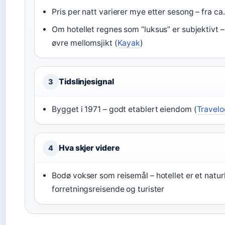
Pris per natt varierer mye etter sesong – fra ca.
Om hotellet regnes som “luksus” er subjektivt –
øvre mellomsjikt (
Kayak
)
Tidslinjesignal
3
Bygget i 1971 – godt etablert eiendom (
Travelo
Hva skjer videre
4
Bodø vokser som reisemål – hotellet er et naturl
forretningsreisende og turister