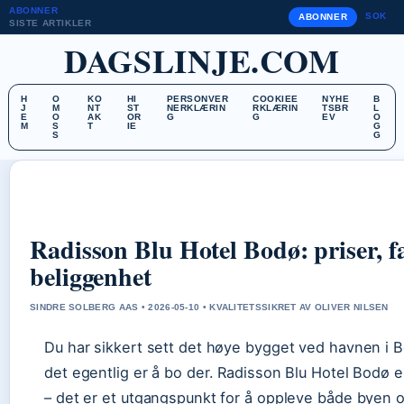
ABONNER
SOK
ABONNER
SISTE ARTIKLER
DAGSLINJE.COM
H
O
KO
HI
PERSONVER
COOKIEE
NYHE
B
J
M
NT
ST
NERKLÆRIN
RKLÆRIN
TSBR
L
E
O
AK
OR
G
G
EV
O
M
S
T
IE
G
S
G
Radisson Blu Hotel Bodø: priser, fa
beliggenhet
SINDRE SOLBERG AAS • 2026-05-10 • KVALITETSSIKRET AV OLIVER NILSEN
Du har sikkert sett det høye bygget ved havnen i 
det egentlig er å bo der. Radisson Blu Hotel Bodø 
– det er et utgangspunkt for å oppleve både byen 