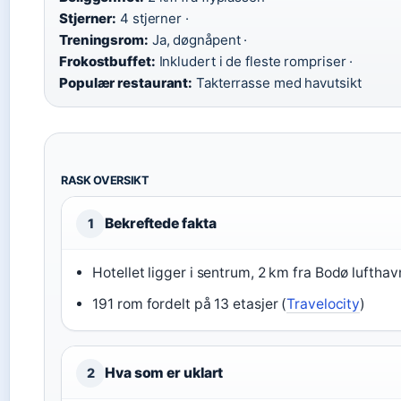
Stjerner:
4 stjerner ·
Treningsrom:
Ja, døgnåpent ·
Frokostbuffet:
Inkludert i de fleste rompriser ·
Populær restaurant:
Takterrasse med havutsikt
RASK OVERSIKT
Bekreftede fakta
1
Hotellet ligger i sentrum, 2 km fra Bodø lufthav
191 rom fordelt på 13 etasjer (
Travelocity
)
Hva som er uklart
2