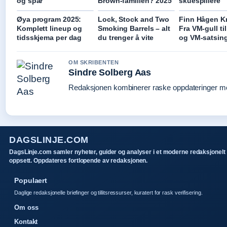
og spar
Brown-familien? 2025
skuespillere
Øya program 2025:
Lock, Stock and Two
Finn Hågen K
Komplett lineup og
Smoking Barrels – alt
Fra VM-gull ti
tidsskjema per dag
du trenger å vite
og VM-satsin
OM SKRIBENTEN
Sindre Solberg Aas
Redaksjonen kombinerer raske oppdateringer med 
DAGSLINJE.COM
DagsLinje.com samler nyheter, guider og analyser i et moderne redaksjonelt
oppsett. Oppdateres fortlopende av redaksjonen.
Populaert
Daglige redaksjonelle briefinger og tillitsressurser, kuratert for rask verifisering.
Om oss
Kontakt