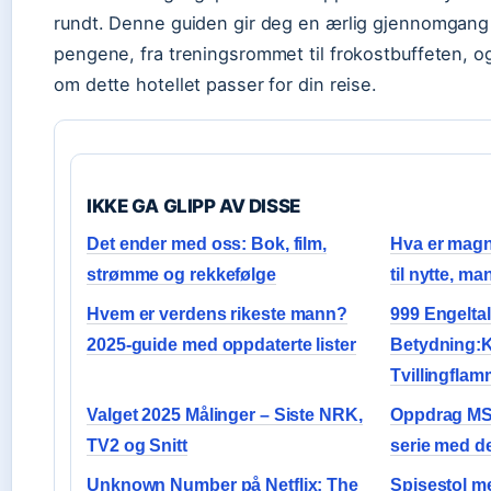
rundt. Denne guiden gir deg en ærlig gjennomgang 
pengene, fra treningsrommet til frokostbuffeten, o
om dette hotellet passer for din reise.
IKKE GA GLIPP AV DISSE
Det ender med oss: Bok, film,
Hva er magn
strømme og rekkefølge
til nytte, m
Hvem er verdens rikeste mann?
999 Engeltal
2025-guide med oppdaterte lister
Betydning:K
Tvillingfla
Valget 2025 Målinger – Siste NRK,
Oppdrag MS 
TV2 og Snitt
serie med d
Unknown Number på Netflix: The
Spisestol me