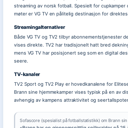
streaming av norsk fotball. Spesielt for cupkamper 
møter er VG TV en pålitelig destinasjon for direkte
Streamingalternativer
Både VG TV og TV2 tilbyr abonnementstjenester 
vises direkte. TV2 har tradisjonelt hatt bred dekning
mens VG TV har posisjonert seg som en digital des
seere.
TV-kanaler
TV2 Sport og TV2 Play er hovedkanalene for Elitese
Brann sine hjemmekamper vises typisk på en av di
avhengig av kampens attraktivitet og seertallspoten
Sofascore (spesialist på fotballstatistikk) om Brann sin
«Brann har en gjennomsnittlig spilleralder på 25 å