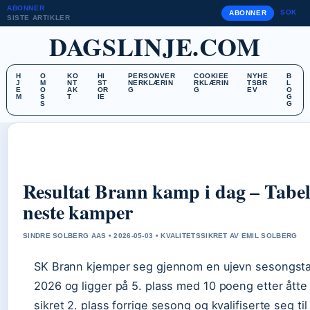
ABONNER
SOK
ABONNER
SISTE ARTIKLER
DAGSLINJE.COM
H
O
KO
HI
PERSONVER
COOKIEE
NYHE
B
J
M
NT
ST
NERKLÆRIN
RKLÆRIN
TSBR
L
E
O
AK
OR
G
G
EV
O
M
S
T
IE
G
S
G
Resultat Brann kamp i dag – Tabell
neste kamper
SINDRE SOLBERG AAS • 2026-05-03 • KVALITETSSIKRET AV EMIL SOLBERG
SK Brann kjemper seg gjennom en ujevn sesongstart
2026 og ligger på 5. plass med 10 poeng etter åtte
sikret 2. plass forrige sesong og kvalifiserte seg t