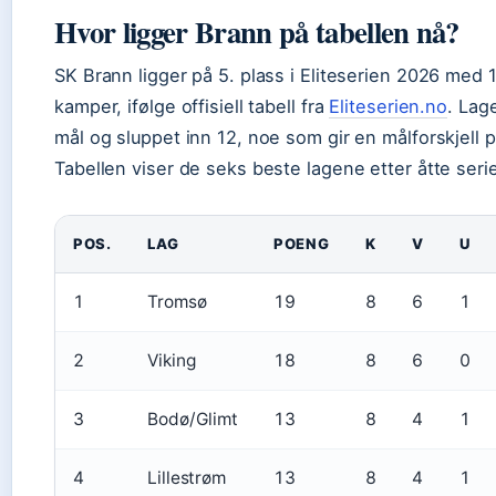
Hvor ligger Brann på tabellen nå?
SK Brann ligger på 5. plass i Eliteserien 2026 med 
kamper, ifølge offisiell tabell fra
Eliteserien.no
. Lag
mål og sluppet inn 12, noe som gir en målforskjell p
Tabellen viser de seks beste lagene etter åtte seri
POS.
LAG
POENG
K
V
U
1
Tromsø
19
8
6
1
2
Viking
18
8
6
0
3
Bodø/Glimt
13
8
4
1
4
Lillestrøm
13
8
4
1