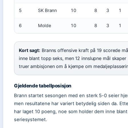
5
SK Brann
10
8
3
1
6
Molde
10
8
3
1
Kort sagt:
Branns offensive kraft på 19 scorede mål
inne blant topp seks, men 12 innslupne mål skaper
truer ambisjonen om å kjempe om medaljeplasserin
Gjeldende tabellposisjon
Brann startet sesongen med en sterk 5-0 seier h
men resultatene har variert betydelig siden da. Ett
har laget 10 poeng, noe som holder dem inne blant 
seriesystemet.