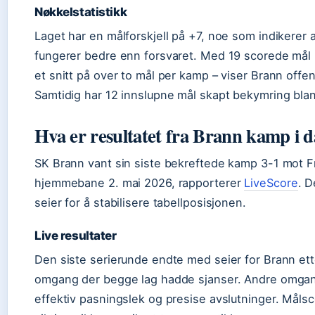
Nøkkelstatistikk
Laget har en målforskjell på +7, noe som indikerer 
fungerer bedre enn forsvaret. Med 19 scorede mål 
et snitt på over to mål per kamp – viser Brann offen
Samtidig har 12 innslupne mål skapt bekymring bla
Hva er resultatet fra Brann kamp i 
SK Brann vant sin siste bekreftede kamp 3-1 mot F
hjemmebane 2. mai 2026, rapporterer
LiveScore
. D
seier for å stabilisere tabellposisjonen.
Live resultater
Den siste serierunde endte med seier for Brann ett
omgang der begge lag hadde sjanser. Andre omgang
effektiv pasningslek og presise avslutninger. Måls