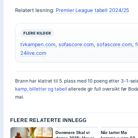
Relatert lesning:
Premier League tabell 2024/25
FLERE KILDER
tvkampen.com
,
sofascore.com
,
sofascore.com
,
f
24live.com
Brann har klatret til 5. plass med 10 poeng etter 3-1-se
kamp, billetter og tabell
allerede gir full oversikt før Bo
mai.
FLERE RELATERTE INNLEGG
Dommere Skal vi
Når tarter Ma