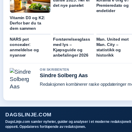
danse 2025: Her er
korama e ong 6?
det nye panelet
Premieredato og
endetider
Vitamin D3 og K2:
Derfor bør du ta
dem sammen
NARS pot
Forstørrelsesglass
Man. United mot
concealer:
med lys –
Man. City –
anmeldelse og
Kjøpsguide og
statistikk og
nyanser
anbefalinger 2026
historikk
OM SKRIBENTEN
Sindre Solberg Aas
Redaksjonen kombinerer raske oppdateringer med 
DAGSLINJE.COM
DagsLinje.com samler nyheter, guider og analyser i et moderne redaksjonelt
oppsett. Oppdateres fortlopende av redaksjonen.