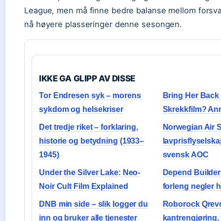
League, men må finne bedre balanse mellom forsva
nå høyere plasseringer denne sesongen.
IKKE GA GLIPP AV DISSE
Tor Endresen syk – morens
Bring Her Back 
sykdom og helsekriser
Skrekkfilm? An
Det tredje riket – forklaring,
Norwegian Air 
historie og betydning (1933–
lavprisflyselsk
1945)
svensk AOC
Under the Silver Lake: Neo-
Depend Builder 
Noir Cult Film Explained
forleng negler 
DNB min side – slik logger du
Roborock Qrev
inn og bruker alle tjenester
kantrengjøring,