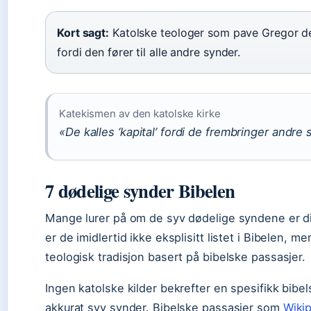
Kort sagt:
Katolske teologer som pave Gregor den
fordi den fører til alle andre synder.
Katekismen av den katolske kirke
«De kalles ‘kapital’ fordi de frembringer andre 
7 dødelige synder Bibelen
Mange lurer på om de syv dødelige syndene er dir
er de imidlertid ikke eksplisitt listet i Bibelen, men
teologisk tradisjon basert på bibelske passasjer.
Ingen katolske kilder bekrefter en spesifikk bibe
akkurat syv synder. Bibelske passasjer som
Wiki