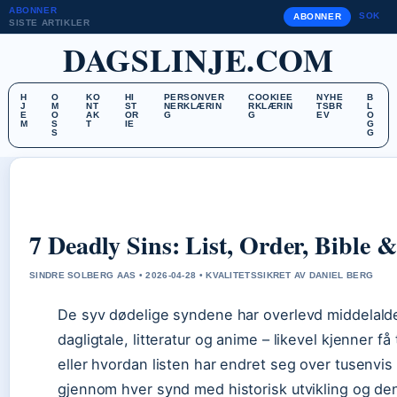
ABONNER
SOK
ABONNER
SISTE ARTIKLER
DAGSLINJE.COM
H
O
KO
HI
PERSONVER
COOKIEE
NYHE
B
J
M
NT
ST
NERKLÆRIN
RKLÆRIN
TSBR
L
E
O
AK
OR
G
G
EV
O
M
S
T
IE
G
S
G
7 Deadly Sins: List, Order, Bible 
SINDRE SOLBERG AAS • 2026-04-28 • KVALITETSSIKRET AV DANIEL BERG
De syv dødelige syndene har overlevd middelalde
dagligtale, litteratur og anime – likevel kjenner f
eller hvordan listen har endret seg over tusenvis
gjennom hver synd med historisk utvikling og den