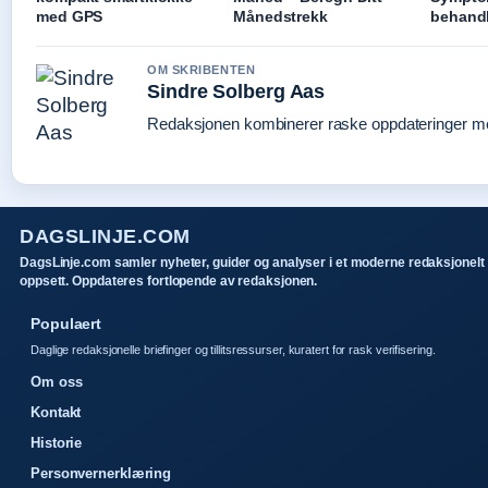
med GPS
Månedstrekk
behand
OM SKRIBENTEN
Sindre Solberg Aas
Redaksjonen kombinerer raske oppdateringer med 
DAGSLINJE.COM
DagsLinje.com samler nyheter, guider og analyser i et moderne redaksjonelt
oppsett. Oppdateres fortlopende av redaksjonen.
Populaert
Daglige redaksjonelle briefinger og tillitsressurser, kuratert for rask verifisering.
Om oss
Kontakt
Historie
Personvernerklæring