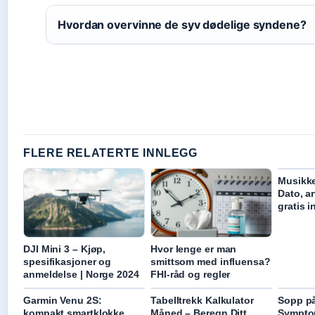
Hvordan overvinne de syv dødelige syndene?
FLERE RELATERTE INNLEGG
Musikke
Dato, ar
gratis 
DJI Mini 3 – Kjøp,
Hvor lenge er man
spesifikasjoner og
smittsom med influensa?
anmeldelse | Norge 2024
FHI-råd og regler
Garmin Venu 2S:
Tabelltrekk Kalkulator
Sopp p
kompakt smartklokke
Måned – Beregn Ditt
Symptom