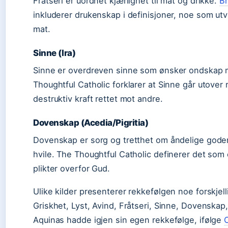
Fråtseri er uordnet kjærlighet til mat og drikke.
Br
inkluderer drukenskap i definisjoner, noe som u
mat.
Sinne (Ira)
Sinne er overdreven sinne som ønsker ondskap 
Thoughtful Catholic forklarer at Sinne går utover r
destruktiv kraft rettet mot andre.
Dovenskap (Acedia/Pigritia)
Dovenskap er sorg og tretthet om åndelige goder
hvile. The Thoughtful Catholic definerer det som 
plikter overfor Gud.
Ulike kilder presenterer rekkefølgen noe forskjellig
Griskhet, Lyst, Avind, Fråtseri, Sinne, Dovenskap,
Aquinas hadde igjen sin egen rekkefølge, ifølge