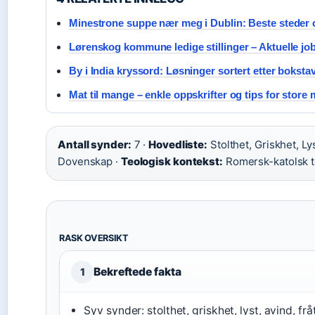
Minestrone suppe nær meg i Dublin: Beste steder 
Lørenskog kommune ledige stillinger – Aktuelle jo
By i India kryssord: Løsninger sortert etter boksta
Mat til mange – enkle oppskrifter og tips for store
Antall synder:
7 ·
Hovedliste:
Stolthet, Griskhet, Lys
Dovenskap ·
Teologisk kontekst:
Romersk-katolsk t
RASK OVERSIKT
Bekreftede fakta
1
Syv synder: stolthet, griskhet, lyst, avind, fr