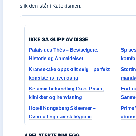
slik den står i Katekismen.
IKKE GA GLIPP AV DISSE
Palais des Thés – Bestselgere,
Spises
Historie og Anmeldelser
komfor
Kransekake oppskrift seig – perfekt
Storti
konsistens hver gang
mandat
Ketamin behandling Oslo: Priser,
Forbru
klinikker og henvisning
Samme
Hotell Kongsberg Skisenter –
Prime 
Overnatting nær skiløypene
abonn
4 RELATERTE INNLEGG