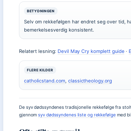
BETYDNINGEN
Selv om rekkefølgen har endret seg over tid, ha
bemerkelsesverdig konsistent.
Relatert lesning:
Devil May Cry komplett guide
·
E
FLERE KILDER
catholicstand.com
,
classictheology.org
De syv dødssyndenes tradisjonelle rekkefølge fra sto
gjennom
syv dødssyndenes liste og rekkefølge
med bib