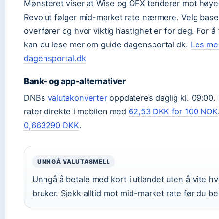
Mønsteret viser at Wise og OFX tenderer mot høye
Revolut følger mid-market rate nærmere. Velg base
overfører og hvor viktig hastighet er for deg. For å 
kan du lese mer om guide dagensportal.dk.
Les me
dagensportal.dk
Bank- og app-alternativer
DNBs
valutakonverter
oppdateres daglig kl. 09:00. 
rater direkte i mobilen med
62,53 DKK for 100 NOK
0,663290 DKK
.
UNNGÅ VALUTASMELL
Unngå å betale med kort i utlandet uten å vite hv
bruker. Sjekk alltid mot mid-market rate før du b