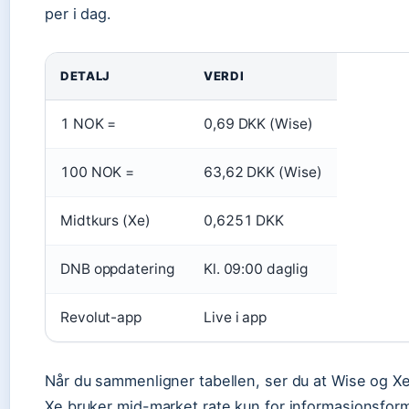
per i dag.
DETALJ
VERDI
1 NOK =
0,69 DKK (Wise)
100 NOK =
63,62 DKK (Wise)
Midtkurs (Xe)
0,6251 DKK
DNB oppdatering
Kl. 09:00 daglig
Revolut-app
Live i app
Når du sammenligner tabellen, ser du at Wise og Xe
Xe bruker mid-market rate kun for informasjonsfor