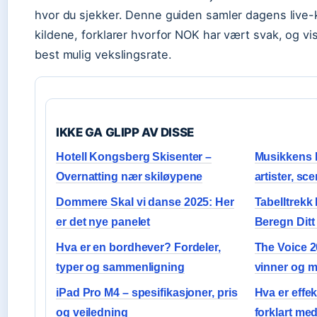
hvor du sjekker. Denne guiden samler dagens live-k
kildene, forklarer hvorfor NOK har vært svak, og vi
best mulig vekslingsrate.
IKKE GA GLIPP AV DISSE
Hotell Kongsberg Skisenter –
Musikkens 
Overnatting nær skiløypene
artister, sc
Dommere Skal vi danse 2025: Her
Tabelltrekk
er det nye panelet
Beregn Dit
Hva er en bordhever? Fordeler,
The Voice 20
typer og sammenligning
vinner og m
iPad Pro M4 – spesifikasjoner, pris
Hva er effek
og veiledning
forklart me