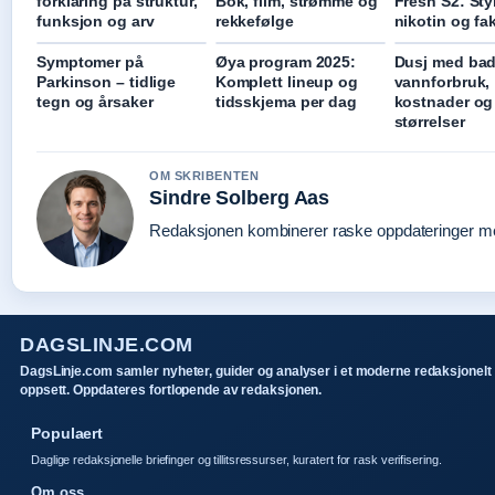
forklaring på struktur,
Bok, film, strømme og
Fresh S2: Sty
funksjon og arv
rekkefølge
nikotin og fa
Symptomer på
Øya program 2025:
Dusj med bad
Parkinson – tidlige
Komplett lineup og
vannforbruk,
tegn og årsaker
tidsskjema per dag
kostnader og
størrelser
OM SKRIBENTEN
Sindre Solberg Aas
Redaksjonen kombinerer raske oppdateringer med 
DAGSLINJE.COM
DagsLinje.com samler nyheter, guider og analyser i et moderne redaksjonelt
oppsett. Oppdateres fortlopende av redaksjonen.
Populaert
Daglige redaksjonelle briefinger og tillitsressurser, kuratert for rask verifisering.
Om oss