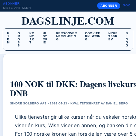
ABONNER
SOK
ABONNER
SISTE ARTIKLER
DAGSLINJE.COM
H
O
KO
HI
PERSONVER
COOKIEE
NYHE
B
J
M
NT
ST
NERKLÆRIN
RKLÆRIN
TSBR
L
E
O
AK
OR
G
G
EV
O
M
S
T
IE
G
S
G
100 NOK til DKK: Dagens livekurs
DNB
SINDRE SOLBERG AAS • 2026-04-23 • KVALITETSSIKRET AV DANIEL BERG
Ulike tjenester gir ulike kurser når du veksler norsk
viser én kurs, Wise viser en annen, og banken din 
For 100 norske kroner kan forskjellen være over 5