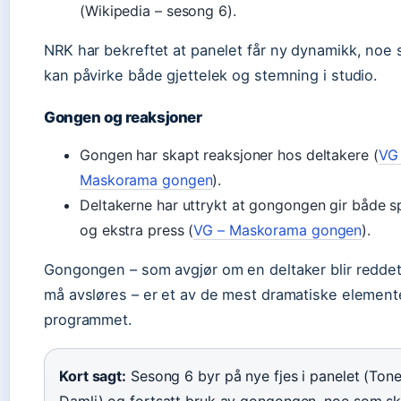
(Wikipedia – sesong 6).
NRK har bekreftet at panelet får ny dynamikk, noe
kan påvirke både gjettelek og stemning i studio.
Gongen og reaksjoner
Gongen har skapt reaksjoner hos deltakere (
VG
Maskorama gongen
).
Deltakerne har uttrykt at gongongen gir både 
og ekstra press (
VG – Maskorama gongen
).
Gongongen – som avgjør om en deltaker blir reddet 
må avsløres – er et av de mest dramatiske element
programmet.
Kort sagt:
Sesong 6 byr på nye fjes i panelet (Ton