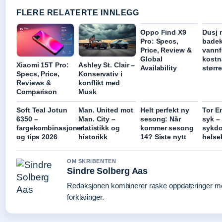
FLERE RELATERTE INNLEGG
Oppo Find X9
Dusj 
Pro: Specs,
badek
Price, Review &
vannf
Global
kostn
Xiaomi 15T Pro:
Ashley St. Clair –
Availability
større
Specs, Price,
Konservativ i
Reviews &
konflikt med
Comparison
Musk
Soft Teal Jotun
Man. United mot
Helt perfekt ny
Tor E
6350 –
Man. City –
sesong: Når
syk –
fargekombinasjoner
statistikk og
kommer sesong
sykd
og tips 2026
historikk
14? Siste nytt
helse
OM SKRIBENTEN
Sindre Solberg Aas
Redaksjonen kombinerer raske oppdateringer me
forklaringer.