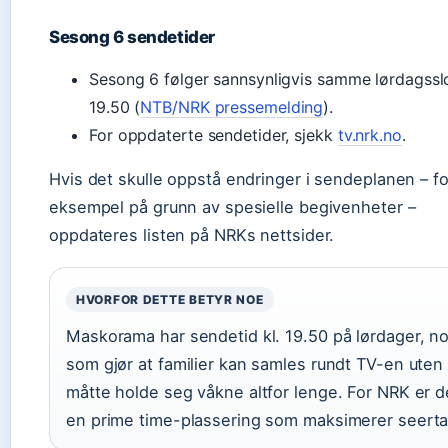
Sesong 6 sendetider
Sesong 6 følger sannsynligvis samme lørdagsslo
19.50 (
NTB/NRK pressemelding
).
For oppdaterte sendetider, sjekk
tv.nrk.no
.
Hvis det skulle oppstå endringer i sendeplanen – fo
eksempel på grunn av spesielle begivenheter –
oppdateres listen på NRKs nettsider.
HVORFOR DETTE BETYR NOE
Maskorama har sendetid kl. 19.50 på lørdager, n
som gjør at familier kan samles rundt TV-en uten
måtte holde seg våkne altfor lenge. For NRK er d
en prime time-plassering som maksimerer seertal