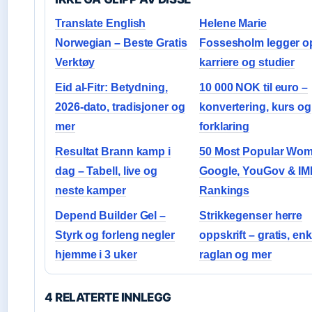
Translate English
Helene Marie
Norwegian – Beste Gratis
Fossesholm legger o
Verktøy
karriere og studier
Eid al-Fitr: Betydning,
10 000 NOK til euro –
2026-dato, tradisjoner og
konvertering, kurs og
mer
forklaring
Resultat Brann kamp i
50 Most Popular Wo
dag – Tabell, live og
Google, YouGov & I
neste kamper
Rankings
Depend Builder Gel –
Strikkegenser herre
Styrk og forleng negler
oppskrift – gratis, enk
hjemme i 3 uker
raglan og mer
4 RELATERTE INNLEGG