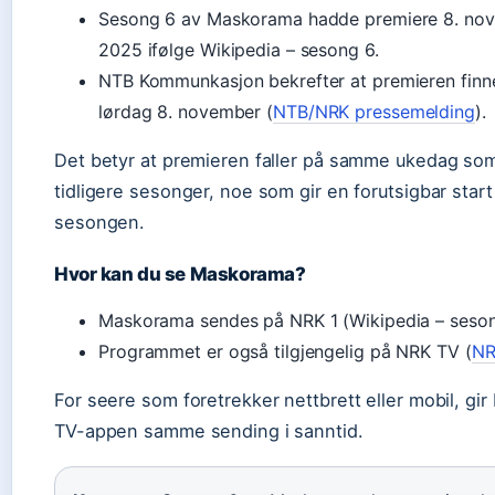
Sesong 6 av Maskorama hadde premiere 8. no
2025 ifølge Wikipedia – sesong 6.
NTB Kommunkasjon bekrefter at premieren finn
lørdag 8. november (
NTB/NRK pressemelding
).
Det betyr at premieren faller på samme ukedag so
tidligere sesonger, noe som gir en forutsigbar start
sesongen.
Hvor kan du se Maskorama?
Maskorama sendes på NRK 1 (Wikipedia – seson
Programmet er også tilgjengelig på NRK TV (
NR
For seere som foretrekker nettbrett eller mobil, gir
TV-appen samme sending i sanntid.