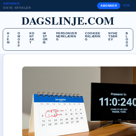
ABONNER
SOK
ABONNER
SISTE ARTIKLER
DAGSLINJE.COM
H
O
KO
HI
PERSONVER
COOKIEE
NYHE
B
J
M
NT
ST
NERKLÆRIN
RKLÆRIN
TSBR
L
E
O
AK
OR
G
G
EV
O
M
S
T
IE
G
S
G