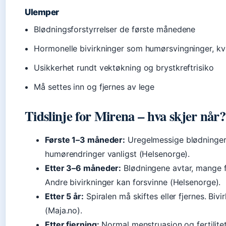
Ulemper
Blødningsforstyrrelser de første månedene
Hormonelle bivirkninger som humørsvingninger, kvi
Usikkerhet rundt vektøkning og brystkreftrisiko
Må settes inn og fjernes av lege
Tidslinje for Mirena – hva skjer når?
Første 1–3 måneder:
Uregelmessige blødninger
humørendringer vanligst (Helsenorge).
Etter 3–6 måneder:
Blødningene avtar, mange f
Andre bivirkninger kan forsvinne (Helsenorge).
Etter 5 år:
Spiralen må skiftes eller fjernes. Biv
(Maja.no).
Etter fjerning:
Normal menstruasjon og fertilite