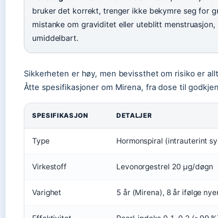
bruker det korrekt, trenger ikke bekymre seg for g
mistanke om graviditet eller uteblitt menstruasjon,
umiddelbart.
Sikkerheten er høy, men bevissthet om risiko er allti
Åtte spesifikasjoner om Mirena, fra dose til godkjen
SPESIFIKASJON
DETALJER
Type
Hormonspiral (intrauterint s
Virkestoff
Levonorgestrel 20 μg/døgn
Varighet
5 år (Mirena), 8 år ifølge nye