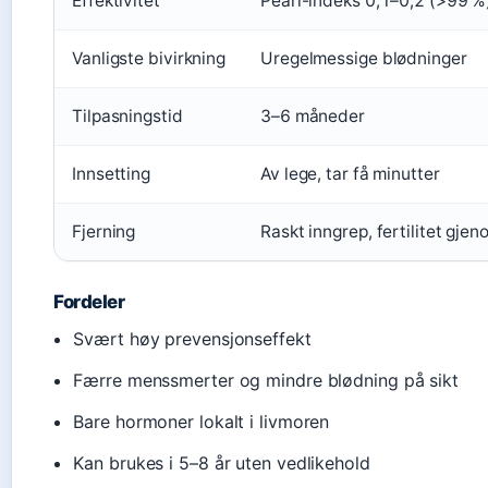
Effektivitet
Pearl-indeks 0,1–0,2 (>99 %
Vanligste bivirkning
Uregelmessige blødninger
Tilpasningstid
3–6 måneder
Innsetting
Av lege, tar få minutter
Fjerning
Raskt inngrep, fertilitet gje
Fordeler
Svært høy prevensjonseffekt
Færre menssmerter og mindre blødning på sikt
Bare hormoner lokalt i livmoren
Kan brukes i 5–8 år uten vedlikehold