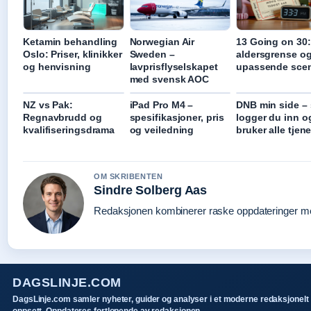
Ketamin behandling
Norwegian Air
13 Going on 30:
Oslo: Priser, klinikker
Sweden –
aldersgrense o
og henvisning
lavprisflyselskapet
upassende sce
med svensk AOC
NZ vs Pak:
iPad Pro M4 –
DNB min side – 
Regnavbrudd og
spesifikasjoner, pris
logger du inn o
kvalifiseringsdrama
og veiledning
bruker alle tjen
OM SKRIBENTEN
Sindre Solberg Aas
Redaksjonen kombinerer raske oppdateringer med 
DAGSLINJE.COM
DagsLinje.com samler nyheter, guider og analyser i et moderne redaksjonelt