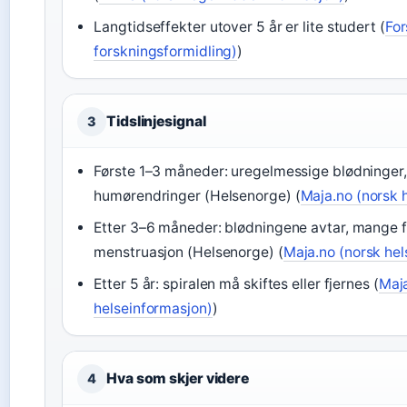
Langtidseffekter utover 5 år er lite studert (
For
forskningsformidling)
)
Tidslinjesignal
3
Første 1–3 måneder: uregelmessige blødninger
humørendringer (Helsenorge) (
Maja.no (norsk 
Etter 3–6 måneder: blødningene avtar, mange f
menstruasjon (Helsenorge) (
Maja.no (norsk hel
Etter 5 år: spiralen må skiftes eller fjernes (
Maja
helseinformasjon)
)
Hva som skjer videre
4