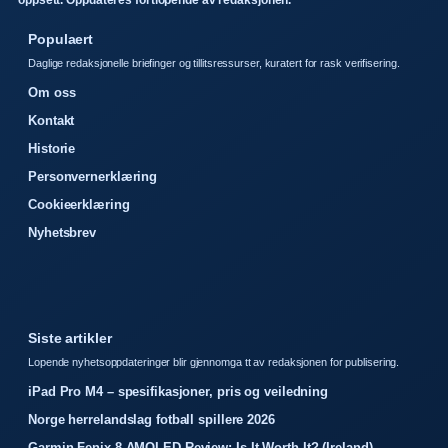
oppsett. Oppdateres fortlopende av redaksjonen.
Populaert
Daglige redaksjonelle briefinger og tillitsressurser, kuratert for rask verifisering.
Om oss
Kontakt
Historie
Personvernerklæring
Cookieerklæring
Nyhetsbrev
Siste artikler
Lopende nyhetsoppdateringer blir gjennomga tt av redaksjonen for publisering.
iPad Pro M4 – spesifikasjoner, pris og veiledning
Norge herrelandslag fotball spillere 2026
Garmin Fenix 8 AMOLED Review: Is It Worth It? (Ireland)