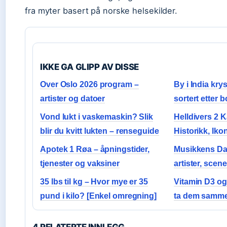
fra myter basert på norske helsekilder.
IKKE GA GLIPP AV DISSE
Over Oslo 2026 program –
By i India kr
artister og datoer
sortert etter 
Vond lukt i vaskemaskin? Slik
Helldivers 2 K
blir du kvitt lukten – renseguide
Historikk, Iko
Apotek 1 Røa – åpningstider,
Musikkens Da
tjenester og vaksiner
artister, scen
35 lbs til kg – Hvor mye er 35
Vitamin D3 og
pund i kilo? [Enkel omregning]
ta dem samm