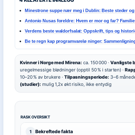
4 RELATERTE INNLEGG
Minestrone suppe nær meg i Dublin: Beste steder og 
Antonio Nusas foreldre: Hvem er mor og far? Famili
Verdens beste waldorfsalat: Oppskrift, tips og histori
Be te regn kap programvarelø ninger: Sammenlignin
Kvinner i Norge med Mirena:
ca. 150 000 ·
Vanligste b
uregelmessige blødninger (opptil 50 % i starten) ·
Rapp
10–20 % av brukere ·
Tilpasningsperiode:
3–6 månede
(studier):
mulig 1,2x økt risiko, ikke entydig
RASK OVERSIKT
Bekreftede fakta
1