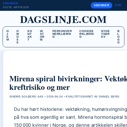
ABONNER
SOK
ABONNER
SISTE ARTIKLER
DAGSLINJE.COM
H
O
KO
HI
PERSONVER
COOKIEE
NYHE
B
J
M
NT
ST
NERKLÆRIN
RKLÆRIN
TSBR
L
E
O
AK
OR
G
G
EV
O
M
S
T
IE
G
S
G
Mirena spiral bivirkninger: Vektø
kreftrisiko og mer
SINDRE SOLBERG AAS • 2026-06-24 • KVALITETSSIKRET AV DANIEL BERG
Du har hørt historiene: vektøkning, humørsvingninge
på hva som egentlig er sant. Mirena hormonspiral b
150 000 kvinner i Norge, og denne artikkelen skill