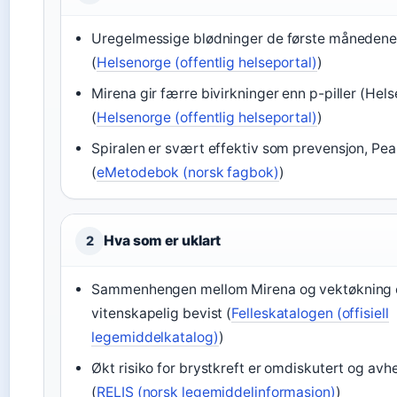
Uregelmessige blødninger de første månedene
(
Helsenorge (offentlig helseportal)
)
Mirena gir færre bivirkninger enn p-piller (Hel
(
Helsenorge (offentlig helseportal)
)
Spiralen er svært effektiv som prevensjon, Pea
(
eMetodebok (norsk fagbok)
)
Hva som er uklart
2
Sammenhengen mellom Mirena og vektøkning e
vitenskapelig bevist (
Felleskatalogen (offisiell
legemiddelkatalog)
)
Økt risiko for brystkreft er omdiskutert og avh
(
RELIS (norsk legemiddelinformasjon)
)