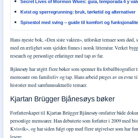
Secret Lives of Mormon Wives: guía, temporada 4 y val
Kvist og sperregrunning: bruk, tørketid og alternativer
Spisestol med sving – guide til komfort og funksjonalite
Hans nyeste bok, «Den siste vakten», utforsker temaer som død, s
med en ærlighet som sjelden finnes i norsk litteratur. Verket bygg
research og personlige erfaringer med tap av far.
Bjånesøy har utgitt flere bøker som spenner fra fotballbiografier t
memoarer om familieliv og tap. Hans arbeid preges av en evne ti
historier med samfunnsaktuelle temaer.
Kjartan Brügger Bjånesøys bøker
Forfatterskapet til Kjartan Brügger Bjånesøy omfatter både doku
personlige memoarer. Han debuterte som forfatter i 2009 med b
Kvisvik», og har siden fulgt opp med flere utgivelser som har fun
lesere.