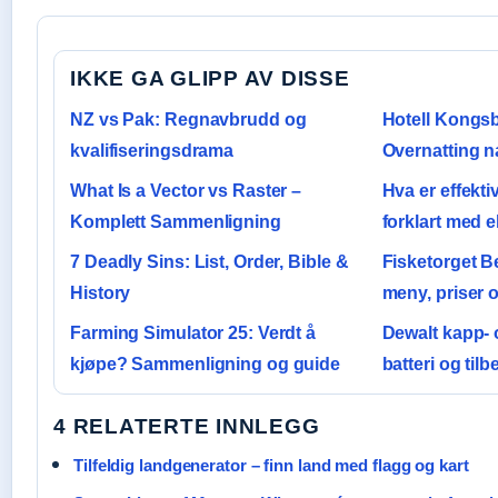
IKKE GA GLIPP AV DISSE
NZ vs Pak: Regnavbrudd og
Hotell Kongsb
kvalifiseringsdrama
Overnatting n
What Is a Vector vs Raster –
Hva er effekti
Komplett Sammenligning
forklart med 
7 Deadly Sins: List, Order, Bible &
Fisketorget B
History
meny, priser o
Farming Simulator 25: Verdt å
Dewalt kapp- 
kjøpe? Sammenligning og guide
batteri og tilb
4 RELATERTE INNLEGG
Tilfeldig landgenerator – finn land med flagg og kart