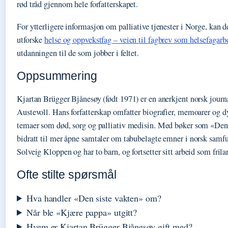
rød tråd gjennom hele forfatterskapet.
For ytterligere informasjon om palliative tjenester i Norge, kan d
utforske
helse og oppvekstfag – veien til fagbrev som helsefagarb
utdanningen til de som jobber i feltet.
Oppsummering
Kjartan Brügger Bjånesøy (født 1971) er en anerkjent norsk journal
Austevoll. Hans forfatterskap omfatter biografier, memoarer og d
temaer som død, sorg og palliativ medisin. Med bøker som «Den 
bidratt til mer åpne samtaler om tabubelagte emner i norsk samf
Solveig Kloppen og har to barn, og fortsetter sitt arbeid som fril
Ofte stilte spørsmål
Hva handler «Den siste vakten» om?
Når ble «Kjære pappa» utgitt?
Hvem er Kjartan Brügger Bjånesøy gift med?