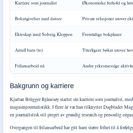
Karriere som journalist
Økonomiske forhold og lø
Bokutgivelser med datoer
Private relasjoner utover ek
Ekteskap med Solveig Kloppen
Fremtidige bokplaner
Antall barn (to)
Ytterligere bøker utover ho
Frilansarbeid nå
Andre yrkesmessige aktivite
Bakgrunn og karriere
Kjartan Brügger Bjånesøy startet sin karriere som journalist, med
magasinjournalistikk. I flere år var han tilknyttet Dagbladet Mag
en journalistisk stil preget av grundig research og personlig enga
Overgangen til frilansarbeid har gitt ham større frihet til å forføl