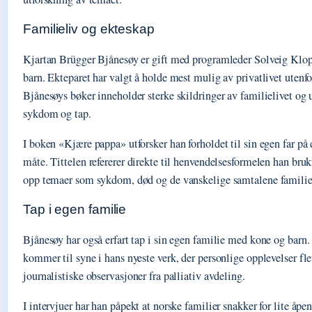
Familieliv og ekteskap
Kjartan Brügger Bjånesøy er gift med programleder Solveig Klo
barn. Ekteparet har valgt å holde mest mulig av privatlivet utenf
Bjånesøys bøker inneholder sterke skildringer av familielivet og u
sykdom og tap.
I boken «Kjære pappa» utforsker han forholdet til sin egen far på 
måte. Tittelen refererer direkte til henvendelsesformelen han brukt
opp temaer som sykdom, død og de vanskelige samtalene familie
Tap i egen familie
Bjånesøy har også erfart tap i sin egen familie med kone og barn.
kommer til syne i hans nyeste verk, der personlige opplevelser 
journalistiske observasjoner fra palliativ avdeling.
I intervjuer har han påpekt at norske familier snakker for lite åpe