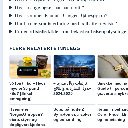
Hvor mange bøker har han utgitt?
Hvor kommer Kjartan Brügger Bjånesøy fra?
Har han personlig erfaring med palliativ medisin?
Er det offisielle kilder som bekrefter helseopplysninge
FLERE RELATERTE INNLEGG
35 lbs til kg – Hvor
ترتيبات ريال مدريد –
Smykke med na
mye er 35 pund i
جدول المباريات والنتائج
Guide til person
kilo? [Enkel
2024/2025
graverte smykk
omregning]
Hvem eier
Sopp på huden:
Ketamin behand
NorgesGruppen? –
Symptomer, årsaker
Oslo: Priser, kli
eiere, styre og
og behandling
og henvisning
dagligvarekjedene