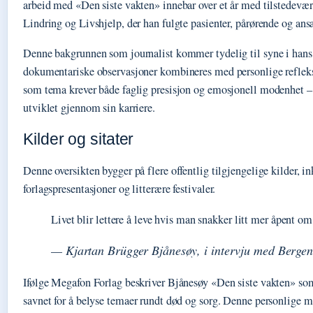
arbeid med «Den siste vakten» innebar over et år med tilstedevæ
Lindring og Livshjelp, der han fulgte pasienter, pårørende og ansa
Denne bakgrunnen som journalist kommer tydelig til syne i hans 
dokumentariske observasjoner kombineres med personlige refleks
som tema krever både faglig presisjon og emosjonell modenhet –
utviklet gjennom sin karriere.
Kilder og sitater
Denne oversikten bygger på flere offentlig tilgjengelige kilder, i
forlagspresentasjoner og litterære festivaler.
Livet blir lettere å leve hvis man snakker litt mer åpent o
— Kjartan Brügger Bjånesøy, i intervju med Berge
Ifølge Megafon Forlag beskriver Bjånesøy «Den siste vakten» so
savnet for å belyse temaer rundt død og sorg. Denne personlige 