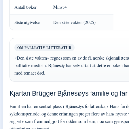
Antall bøker
Minst 4
Siste utgivelse
Den siste vakten (2025)
OM PALLIATIV LITTERATUR
«Den siste vakten» regnes som en av de få norske skjønnlitter
palliativ medisin. Bjånesøy har selv uttalt at dette er boken ha
med temaet død.
Kjartan Brügger Bjånesøys familie og far
Familien har en sentral plass i Bjånesøys forfatterskap. Hans far d
sykdomsperiode, og denne erfaringen preger flere av hans nyeste 
seg selv som fremmedgjort for døden som barn, noe som gjenspeil
utforskning av temaet.