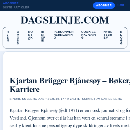
ABONNER
SOK
ABONNER
SISTE ARTIKLER
DAGSLINJE.COM
H
O
KO
HI
PERSONVER
COOKIEE
NYHE
B
J
M
NT
ST
NERKLÆRIN
RKLÆRIN
TSBR
L
E
O
AK
OR
G
G
EV
O
M
S
T
IE
G
S
G
Kjartan Brügger Bjånesøy – Bøker,
Karriere
SINDRE SOLBERG AAS • 2026-04-17 • KVALITETSSIKRET AV DANIEL BERG
Kjartan Brügger Bjånesøy (født 1971) er en norsk journalist og for
Vestland. Gjennom over et tiår har han vært en sentral stemme i n
særlig kjent for sine personlige og dype skildringer av livets mest