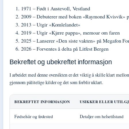
1971
– Født i Austevoll, Vestland
2009
– Debuterer med boken «Raymond Kvisvik» p
2013
– Utgir «Komlelandet»
2019
– Utgir «Kjære pappa», memoar om faren
2025
– Lanserer «Den siste vakten» på Megafon Fo
2026
– Forventes å delta på Litfest Bergen
Bekreftet og ubekreftet informasjon
I arbeidet med denne oversikten er det viktig å skille klart mello
gjennom pålitelige kilder og det som forblir uklart.
BEKREFTET INFORMASJON
USIKKER ELLER UTILG
Fødselsår og fødested
Detaljer om helsetilstand