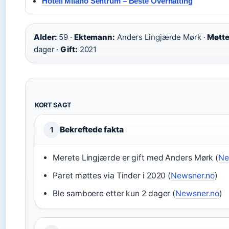
Hotell Milano Sentrum – Beste Overnatting
Alder:
59 ·
Ektemann:
Anders Lingjærde Mørk ·
Møtte
dager ·
Gift:
2021
KORT SAGT
Bekreftede fakta
1
Merete Lingjærde er gift med Anders Mørk (
Ne
Paret møttes via Tinder i 2020 (
Newsner.no
)
Ble samboere etter kun 2 dager (
Newsner.no
)