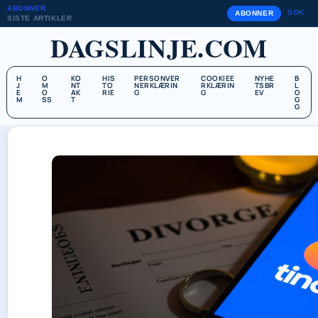
ABONNER
SOK
ABONNER
SISTE ARTIKLER
DAGSLINJE.COM
H
O
KO
HIS
PERSONVER
COOKIEE
NYHE
B
J
M
NT
TO
NERKLÆRIN
RKLÆRIN
TSBR
L
E
O
AK
RIE
G
G
EV
O
M
SS
T
G
G