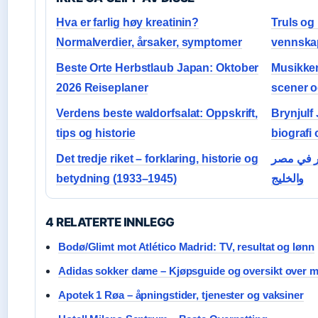
Hva er farlig høy kreatinin?
Truls og
Normalverdier, årsaker, symptomer
vennska
Beste Orte Herbstlaub Japan: Oktober
Musikken
2026 Reiseplaner
scener o
Verdens beste waldorfsalat: Oppskrift,
Brynjulf 
tips og historie
biografi
Det tredje riket – forklaring, historie og
ار في مصر
betydning (1933–1945)
والخليج
4 RELATERTE INNLEGG
Bodø/Glimt mot Atlético Madrid: TV, resultat og lønn
Adidas sokker dame – Kjøpsguide og oversikt over m
Apotek 1 Røa – åpningstider, tjenester og vaksiner