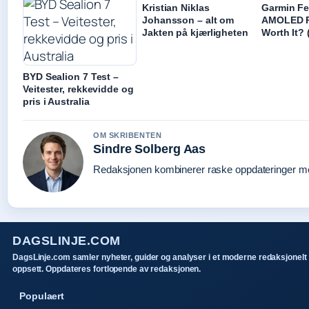
Kristian Niklas
Garmin Fe
Johansson – alt om
AMOLED Re
Jakten på kjærligheten
Worth It? 
BYD Sealion 7 Test –
Veitester, rekkevidde og
pris i Australia
OM SKRIBENTEN
Sindre Solberg Aas
Redaksjonen kombinerer raske oppdateringer med 
DAGSLINJE.COM
DagsLinje.com samler nyheter, guider og analyser i et moderne redaksjonelt
oppsett. Oppdateres fortlopende av redaksjonen.
Populaert