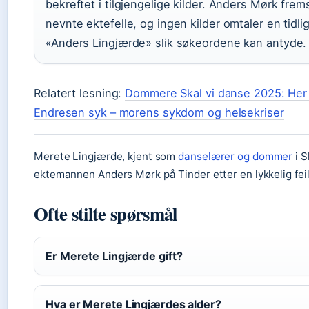
bekreftet i tilgjengelige kilder. Anders Mørk fr
nevnte ektefelle, og ingen kilder omtaler en tidli
«Anders Lingjærde» slik søkeordene kan antyde.
Relatert lesning:
Dommere Skal vi danse 2025: Her 
Endresen syk – morens sykdom og helsekriser
Merete Lingjærde, kjent som
danselærer og dommer
i S
ektemannen Anders Mørk på Tinder etter en lykkelig feil
Ofte stilte spørsmål
Er Merete Lingjærde gift?
Hva er Merete Lingjærdes alder?