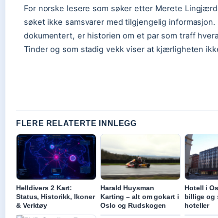
For norske lesere som søker etter Merete Lingjær
søket ikke samsvarer med tilgjengelig informasjon.
dokumentert, er historien om et par som traff hvera
Tinder og som stadig vekk viser at kjærligheten ikke
FLERE RELATERTE INNLEGG
Helldivers 2 Kart:
Harald Huysman
Hotell i Os
Status, Historikk, Ikoner
Karting – alt om gokart i
billige og
& Verktøy
Oslo og Rudskogen
hoteller