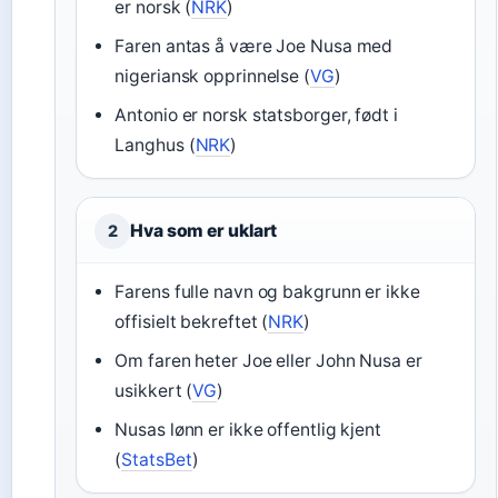
er norsk (
NRK
)
Faren antas å være Joe Nusa med
nigeriansk opprinnelse (
VG
)
Antonio er norsk statsborger, født i
Langhus (
NRK
)
Hva som er uklart
2
Farens fulle navn og bakgrunn er ikke
offisielt bekreftet (
NRK
)
Om faren heter Joe eller John Nusa er
usikkert (
VG
)
Nusas lønn er ikke offentlig kjent
(
StatsBet
)