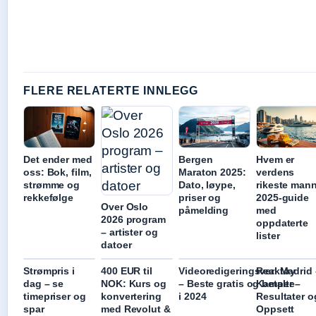
FLERE RELATERTE INNLEGG
Det ender med
Bergen
Hvem er
oss: Bok, film,
Maraton 2025:
verdens
strømme og
Dato, løype,
rikeste man
rekkefølge
priser og
2025-guide
Over Oslo
påmelding
med
2026 program
oppdaterte
– artister og
lister
datoer
Strømpris i
400 EUR til
Videoredigeringsverktøy
Real Madrid 
dag – se
NOK: Kurs og
– Beste gratis og betalte
Kamper –
timepriser og
konvertering
i 2024
Resultater o
spar
med Revolut &
Oppsett