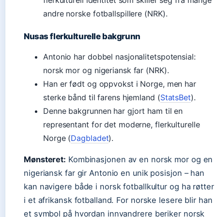
flerkulturell identitet som skiller seg fra mange
andre norske fotballspillere (NRK).
Nusas flerkulturelle bakgrunn
Antonio har dobbel nasjonalitetspotensial:
norsk mor og nigeriansk far (NRK).
Han er født og oppvokst i Norge, men har
sterke bånd til farens hjemland (
StatsBet
).
Denne bakgrunnen har gjort ham til en
representant for det moderne, flerkulturelle
Norge (
Dagbladet
).
Mønsteret:
Kombinasjonen av en norsk mor og en
nigeriansk far gir Antonio en unik posisjon – han
kan navigere både i norsk fotballkultur og ha røtter
i et afrikansk fotballand. For norske lesere blir han
et symbol på hvordan innvandrere beriker norsk