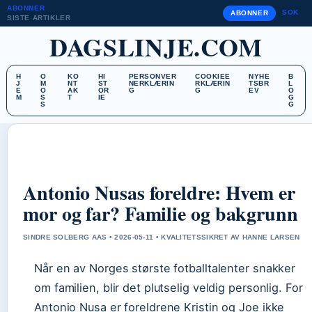
ABONNER
SOK
ABONNER
SISTE ARTIKLER
DAGSLINJE.COM
H
O
KO
HI
PERSONVER
COOKIEE
NYHE
B
J
M
NT
ST
NERKLÆRIN
RKLÆRIN
TSBR
L
E
O
AK
OR
G
G
EV
O
M
S
T
IE
G
S
G
Antonio Nusas foreldre: Hvem er
mor og far? Familie og bakgrunn
SINDRE SOLBERG AAS • 2026-05-11 • KVALITETSSIKRET AV HANNE LARSEN
Når en av Norges største fotballtalenter snakker
om familien, blir det plutselig veldig personlig. For
Antonio Nusa er foreldrene Kristin og Joe ikke