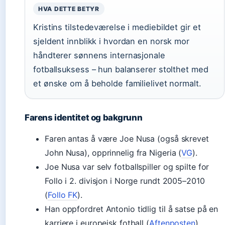
HVA DETTE BETYR
Kristins tilstedeværelse i mediebildet gir et
sjeldent innblikk i hvordan en norsk mor
håndterer sønnens internasjonale
fotballsuksess – hun balanserer stolthet med
et ønske om å beholde familielivet normalt.
Farens identitet og bakgrunn
Faren antas å være Joe Nusa (også skrevet
John Nusa), opprinnelig fra Nigeria (
VG
).
Joe Nusa var selv fotballspiller og spilte for
Follo i 2. divisjon i Norge rundt 2005–2010
(
Follo FK
).
Han oppfordret Antonio tidlig til å satse på en
karriere i europeisk fotball (
Aftenposten
).