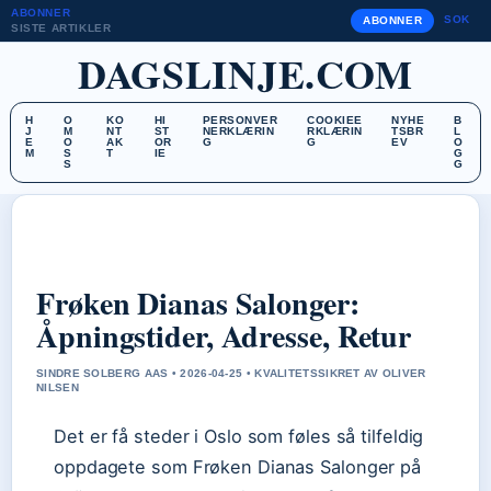
ABONNER
SOK
ABONNER
SISTE ARTIKLER
DAGSLINJE.COM
H
O
KO
HI
PERSONVER
COOKIEE
NYHE
B
J
M
NT
ST
NERKLÆRIN
RKLÆRIN
TSBR
L
E
O
AK
OR
G
G
EV
O
M
S
T
IE
G
S
G
Frøken Dianas Salonger:
Åpningstider, Adresse, Retur
SINDRE SOLBERG AAS • 2026-04-25 • KVALITETSSIKRET AV OLIVER
NILSEN
Det er få steder i Oslo som føles så tilfeldig
oppdagete som Frøken Dianas Salonger på