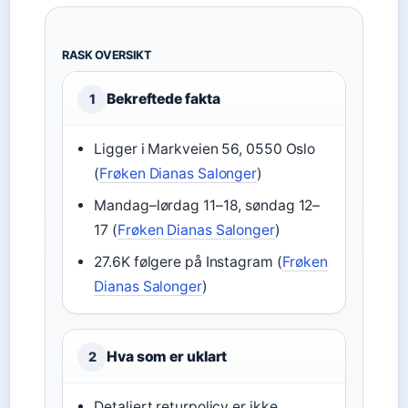
RASK OVERSIKT
Bekreftede fakta
1
Ligger i Markveien 56, 0550 Oslo
(
Frøken Dianas Salonger
)
Mandag–lørdag 11–18, søndag 12–
17 (
Frøken Dianas Salonger
)
27.6K følgere på Instagram (
Frøken
Dianas Salonger
)
Hva som er uklart
2
Detaljert returpolicy er ikke