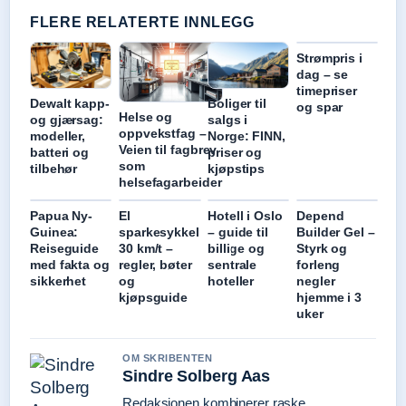
FLERE RELATERTE INNLEGG
Strømpris i
dag – se
timepriser
Dewalt kapp-
Boliger til
og spar
Helse og
og gjærsag:
salgs i
oppvekstfag –
modeller,
Norge: FINN,
Veien til fagbrev
batteri og
priser og
som
tilbehør
kjøpstips
helsefagarbeider
Papua Ny-
El
Hotell i Oslo
Depend
Guinea:
sparkesykkel
– guide til
Builder Gel –
Reiseguide
30 km/t –
billige og
Styrk og
med fakta og
regler, bøter
sentrale
forleng
sikkerhet
og
hoteller
negler
kjøpsguide
hjemme i 3
uker
OM SKRIBENTEN
Sindre Solberg Aas
Redaksjonen kombinerer raske