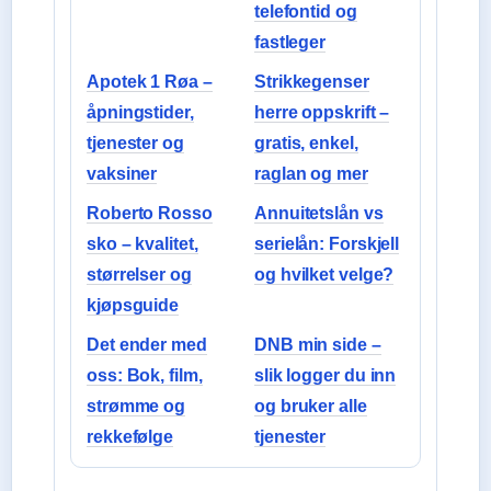
telefontid og
fastleger
Apotek 1 Røa –
Strikkegenser
åpningstider,
herre oppskrift –
tjenester og
gratis, enkel,
vaksiner
raglan og mer
Roberto Rosso
Annuitetslån vs
sko – kvalitet,
serielån: Forskjell
størrelser og
og hvilket velge?
kjøpsguide
Det ender med
DNB min side –
oss: Bok, film,
slik logger du inn
strømme og
og bruker alle
rekkefølge
tjenester