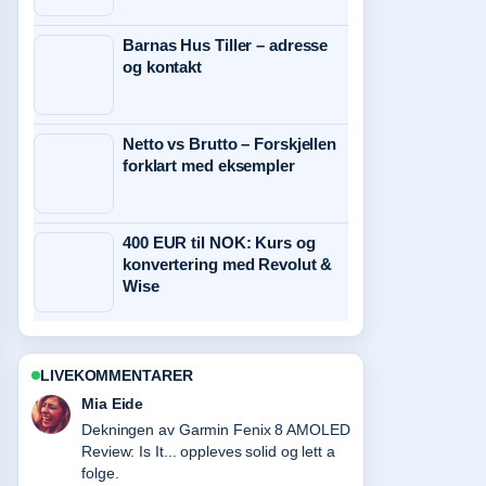
Barnas Hus Tiller – adresse
og kontakt
Netto vs Brutto – Forskjellen
forklart med eksempler
400 EUR til NOK: Kurs og
konvertering med Revolut &
Wise
LIVEKOMMENTARER
Henrik Solberg
Sterkt verifiseringsarbeid rundt iPad Pro
M4 – spesifikasjoner, pris og.... Flere
medier burde skrive slik.