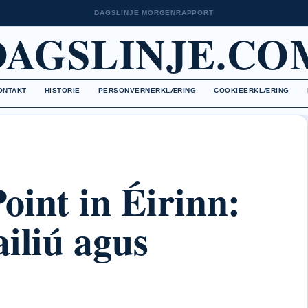
DAGSLINJE MORGENRAPPORT
DAGSLINJE.CO
ONTAKT
HISTORIE
PERSONVERNERKLÆRING
COOKIEERKLÆRING
oint in Éirinn:
iliú agus