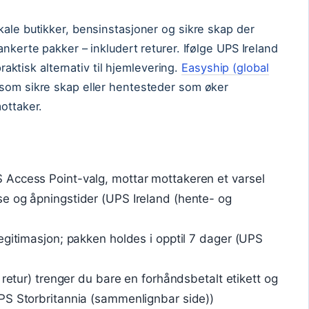
kale butikker, bensinstasjoner og sikre skap der
ankerte pakker – inkludert returer. Ifølge UPS Ireland
praktisk alternativ til hjemlevering.
Easyship (global
som sikre skap eller hentesteder som øker
ottaker.
Access Point-valg, mottar mottakeren et varsel
e og åpningstider (UPS Ireland (hente- og
egitimasjon; pakken holdes i opptil 7 dager (UPS
 retur) trenger du bare en forhåndsbetalt etikett og
PS Storbritannia (sammenlignbar side))