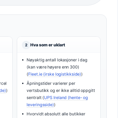
Hva som er uklart
2
Nøyaktig antall lokasjoner i dag
(kan være høyere enn 300)
(
Fleet.ie (irske logistikkside)
)
cel
Åpningstider varierer per
ide)
)
vertsbutikk og er ikke alltid oppgitt
sentralt (
UPS Ireland (hente- og
g
leveringsside)
)
Hvorvidt absolutt alle butikker