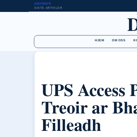
ABONNER
SISTE ARTIKLER
HJEM
OM OSS
K
UPS Access P
Treoir ar Bha
Filleadh