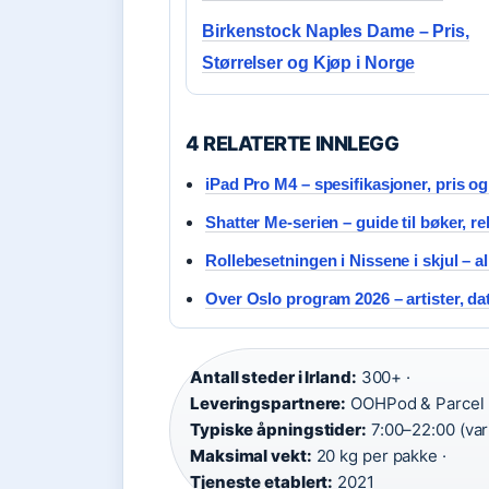
Birkenstock Naples Dame – Pris,
Størrelser og Kjøp i Norge
4 RELATERTE INNLEGG
iPad Pro M4 – spesifikasjoner, pris og
Shatter Me-serien – guide til bøker, r
Rollebesetningen i Nissene i skjul – al
Over Oslo program 2026 – artister, dat
Antall steder i Irland:
300+ ·
Leveringspartnere:
OOHPod & Parcel D
Typiske åpningstider:
7:00–22:00 (vari
Maksimal vekt:
20 kg per pakke ·
Tjeneste etablert:
2021