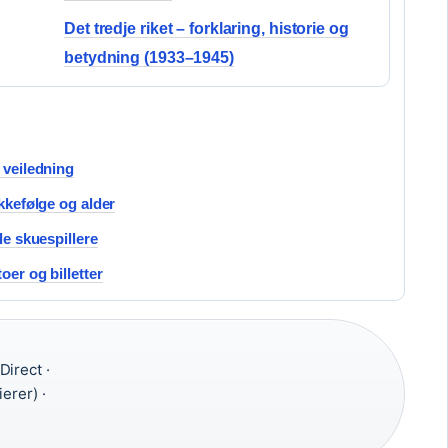
Det tredje riket – forklaring, historie og
betydning (1933–1945)
 veiledning
ekkefølge og alder
le skuespillere
oer og billetter
irect ·
erer) ·