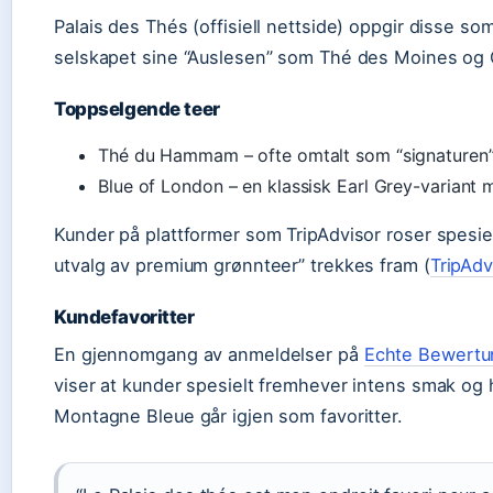
Palais des Thés (offisiell nettside) oppgir disse so
selskapet sine “Auslesen” som Thé des Moines og 
Toppselgende teer
Thé du Hammam – ofte omtalt som “signaturen” 
Blue of London – en klassisk Earl Grey-variant 
Kunder på plattformer som TripAdvisor roser spesielt
utvalg av premium grønnteer” trekkes fram (
TripAdv
Kundefavoritter
En gjennomgang av anmeldelser på
Echte Bewertun
viser at kunder spesielt fremhever intens smak o
Montagne Bleue går igjen som favoritter.