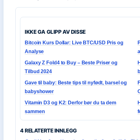
IKKE GA GLIPP AV DISSE
Bitcoin Kurs Dollar: Live BTC/USD Pris og
P
Analyse
Galaxy Z Fold4 to Buy – Beste Priser og
H
Tilbud 2024
b
Gave til baby: Beste tips til nyfødt, barsel og
F
babyshower
C
Vitamin D3 og K2: Derfor bør du ta dem
H
sammen
f
4 RELATERTE INNLEGG