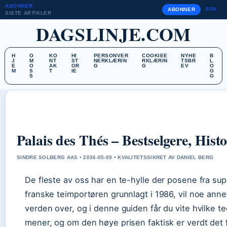
ABONNER
SOK
ABONNER
SISTE ARTIKLER
DAGSLINJE.COM
H
O
KO
HI
PERSONVER
COOKIEE
NYHE
B
J
M
NT
ST
NERKLÆRIN
RKLÆRIN
TSBR
L
E
O
AK
OR
G
G
EV
O
M
S
T
IE
G
S
G
Palais des Thés – Bestselgere, Hist
SINDRE SOLBERG AAS • 2026-05-09 • KVALITETSSIKRET AV DANIEL BERG
De fleste av oss har en te-hylle der posene fra su
franske teimportøren grunnlagt i 1986, vil noe anne
verden over, og i denne guiden får du vite hvilke 
mener, og om den høye prisen faktisk er verdt det 