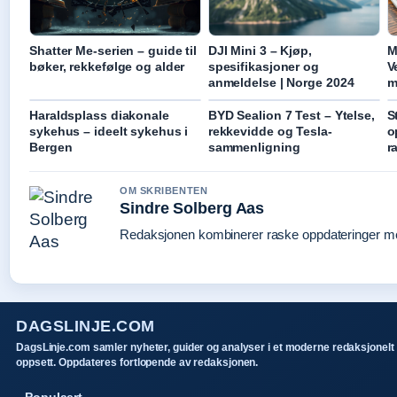
Shatter Me-serien – guide til
DJI Mini 3 – Kjøp,
M
bøker, rekkefølge og alder
spesifikasjoner og
V
anmeldelse | Norge 2024
m
Haraldsplass diakonale
BYD Sealion 7 Test – Ytelse,
S
sykehus – ideelt sykehus i
rekkevidde og Tesla-
o
Bergen
sammenligning
r
OM SKRIBENTEN
Sindre Solberg Aas
Redaksjonen kombinerer raske oppdateringer med 
DAGSLINJE.COM
DagsLinje.com samler nyheter, guider og analyser i et moderne redaksjonelt
oppsett. Oppdateres fortlopende av redaksjonen.
Populaert