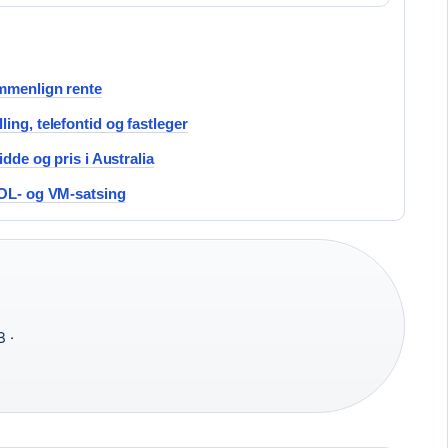
ammenlign rente
ing, telefontid og fastleger
idde og pris i Australia
 OL- og VM-satsing
B ·