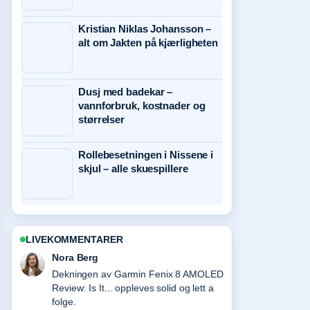
Kristian Niklas Johansson –
alt om Jakten på kjærligheten
Dusj med badekar –
vannforbruk, kostnader og
størrelser
Rollebesetningen i Nissene i
skjul – alle skuespillere
LIVEKOMMENTARER
Emil Johansen
Sterkt verifiseringsarbeid rundt iPad Pro
M4 – spesifikasjoner, pris og.... Flere
medier burde skrive slik.