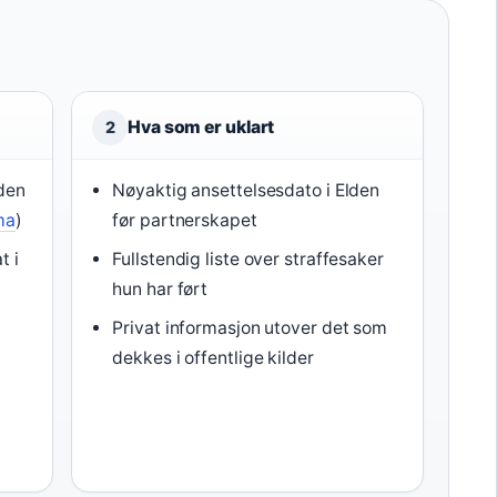
Hva som er uklart
2
iden
Nøyaktig ansettelsesdato i Elden
ma
)
før partnerskapet
t i
Fullstendig liste over straffesaker
hun har ført
Privat informasjon utover det som
dekkes i offentlige kilder