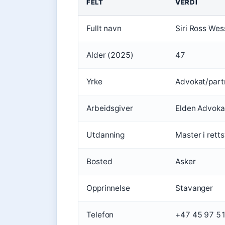
FELT
VERDI
Fullt navn
Siri Ross Wes
Alder (2025)
47
Yrke
Advokat/part
Arbeidsgiver
Elden Advoka
Utdanning
Master i rett
Bosted
Asker
Opprinnelse
Stavanger
Telefon
+47 45 97 5