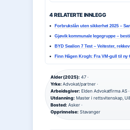
4 RELATERTE INNLEGG
Forbrukslån uten sikkerhet 2025 – S
Gjøvik kommunale legegruppe – bestill
BYD Sealion 7 Test – Veitester, rekkev
Finn Hågen Krogh: Fra VM-gull til ny
Alder (2025):
47 ·
Yrke:
Advokat/partner ·
Arbeidsgiver:
Elden Advokatfirma AS ·
Utdanning:
Master i rettsvitenskap, Ui
Bosted:
Asker ·
Opprinnelse:
Stavanger