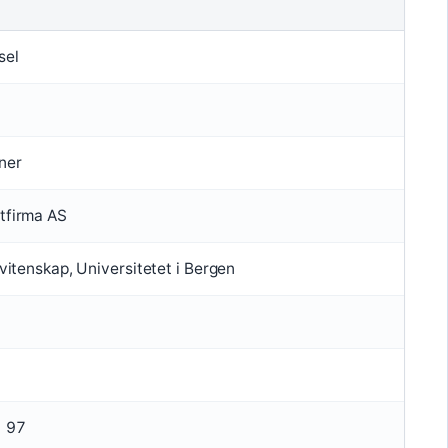
sel
ner
tfirma AS
svitenskap, Universitetet i Bergen
1 97