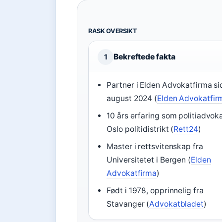
RASK OVERSIKT
Bekreftede fakta
1
Partner i Elden Advokatfirma s
august 2024 (
Elden Advokatfir
10 års erfaring som politiadvoka
Oslo politidistrikt (
Rett24
)
Master i rettsvitenskap fra
Universitetet i Bergen (
Elden
Advokatfirma
)
Født i 1978, opprinnelig fra
Stavanger (
Advokatbladet
)