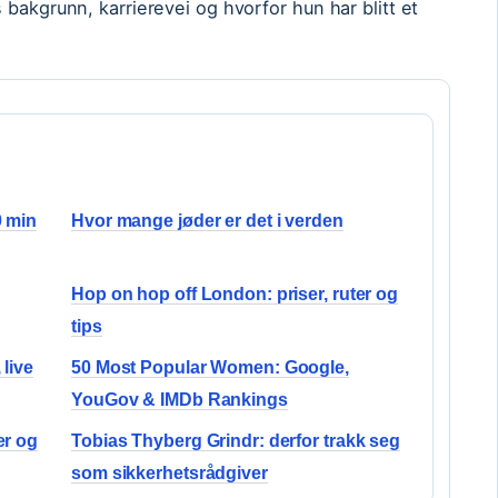
bakgrunn, karrierevei og hvorfor hun har blitt et
0 min
Hvor mange jøder er det i verden
Hop on hop off London: priser, ruter og
tips
 live
50 Most Popular Women: Google,
YouGov & IMDb Rankings
er og
Tobias Thyberg Grindr: derfor trakk seg
som sikkerhetsrådgiver