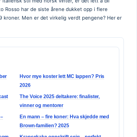
taliensk stil med norsk vinter, er det lett å bli
to Rosso har de siste årene dukket opp i flere
9 kroner. Men er det virkelig verdt pengene? Her er
ber
Hvor mye koster lett MC lappen? Pris
2026
cast
The Voice 2025 deltakere: finalister,
vinner og mentorer
 –
En mann – fire koner: Hva skjedde med
Brown-familien? 2025
 som
Kransekake oppskrift seig – perfekt