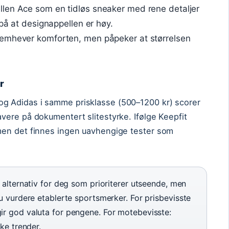
len Ace som en tidløs sneaker med rene detaljer
 på at designappellen er høy.
emhever komforten, men påpeker at størrelsen
r
 Adidas i samme prisklasse (500–1200 kr) scorer
vere på dokumentert slitestyrke. Ifølge Keepfit
men det finnes ingen uavhengige tester som
 alternativ for deg som prioriterer utseende, men
du vurdere etablerte sportsmerker. For prisbevisste
ir god valuta for pengene. For motebevisste:
ske trender.