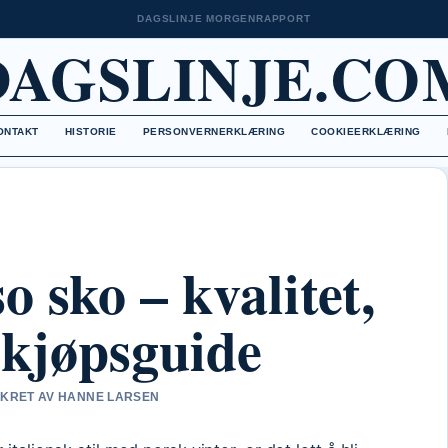
DAGSLINJE MORGENRAPPORT
DAGSLINJE.CO
ONTAKT
HISTORIE
PERSONVERNERKLÆRING
COOKIEERKLÆRING
 sko – kvalitet,
 kjøpsguide
SIKRET AV HANNE LARSEN