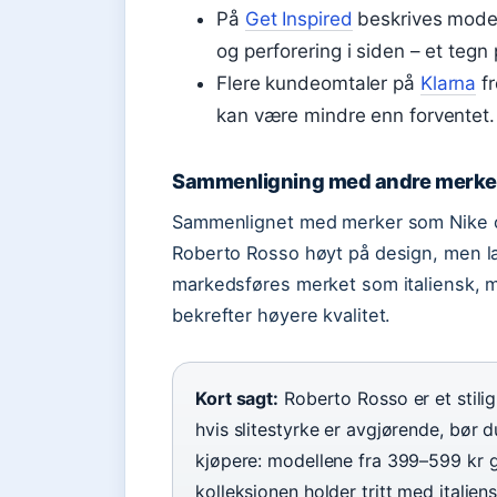
På
Get Inspired
beskrives model
og perforering i siden – et tegn
Flere kundeomtaler på
Klarna
fr
kan være mindre enn forventet.
Sammenligning med andre merke
Sammenlignet med merker som Nike og
Roberto Rosso høyt på design, men la
markedsføres merket som italiensk, 
bekrefter høyere kvalitet.
Kort sagt:
Roberto Rosso er et stilig
hvis slitestyrke er avgjørende, bør 
kjøpere: modellene fra 399–599 kr g
kolleksjonen holder tritt med italien