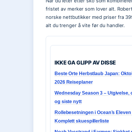
Når du leter etter sko som kombinerer i
fristet av merker som lover alt. Rober
norske nettbutikker med priser fra 39
alt du trenger å vite før du handler.
IKKE GA GLIPP AV DISSE
Beste Orte Herbstlaub Japan: Okto
2026 Reiseplaner
Wednesday Season 3 – Utgivelse, 
og siste nytt
Rollebesetningen i Ocean’s Eleven
Komplett skuespillerliste
Noah Vasstrand i Farmen: Sjokket