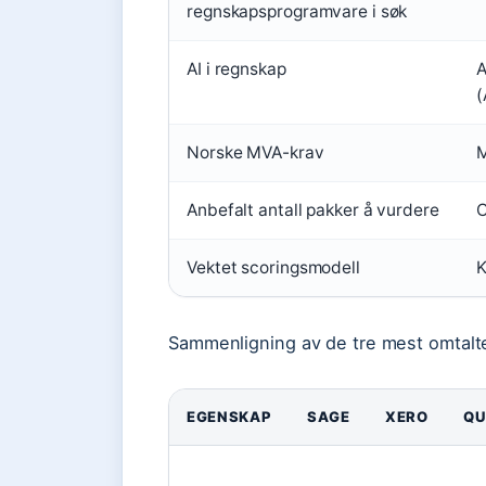
regnskapsprogramvare i søk
AI i regnskap
A
(
Norske MVA-krav
M
Anbefalt antall pakker å vurdere
C
Vektet scoringsmodell
K
Sammenligning av de tre mest omtal
EGENSKAP
SAGE
XERO
QU