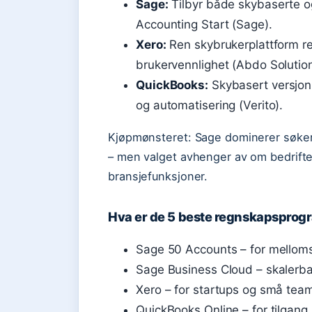
Sage:
Tilbyr både skybaserte og
Accounting Start (Sage).
Xero:
Ren skybrukerplattform ret
brukervennlighet (Abdo Solution
QuickBooks:
Skybasert versjon
og automatisering (Verito).
Kjøpmønsteret: Sage dominerer søker
– men valget avhenger av om bedriften 
bransjefunksjoner.
Hva er de 5 beste regnskapspro
Sage 50 Accounts – for melloms
Sage Business Cloud – skalerba
Xero – for startups og små tea
QuickBooks Online – for tilgang 