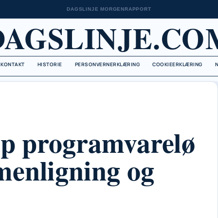
DAGSLINJE MORGENRAPPORT
DAGSLINJE.CO
KONTAKT
HISTORIE
PERSONVERNERKLÆRING
COOKIEERKLÆRING
ap programvarelø
menligning og