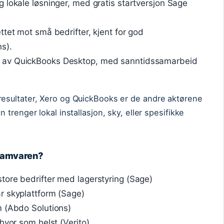
 lokale løsninger, med gratis startversjon Sage
tet mot små bedrifter, kjent for god
s).
 av QuickBooks Desktop, med sanntidssamarbeid
esultater, Xero og QuickBooks er de andre aktørene
trenger lokal installasjon, sky, eller spesifikke
gramvaren?
tore bedrifter med lagerstyring (Sage)
r skyplattform (Sage)
m (Abdo Solutions)
hvor som helst (Verito)