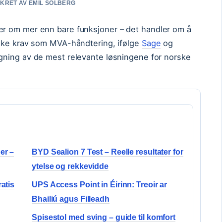
SIKRET AV EMIL SOLBERG
r om mer enn bare funksjoner – det handler om å
rske krav som MVA-håndtering, ifølge
Sage
og
gning av de mest relevante løsningene for norske
er –
BYD Sealion 7 Test – Reelle resultater for
ytelse og rekkevidde
atis
UPS Access Point in Éirinn: Treoir ar
Bhailiú agus Filleadh
Spisestol med sving – guide til komfort