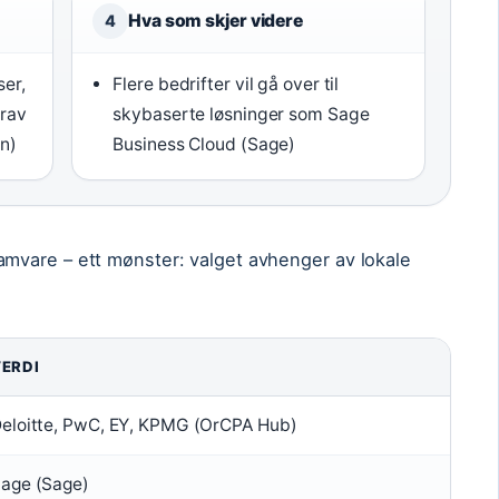
Hva som skjer videre
4
ser,
Flere bedrifter vil gå over til
krav
skybaserte løsninger som Sage
n)
Business Cloud (Sage)
mvare – ett mønster: valget avhenger av lokale
ERDI
eloitte, PwC, EY, KPMG (OrCPA Hub)
age (Sage)