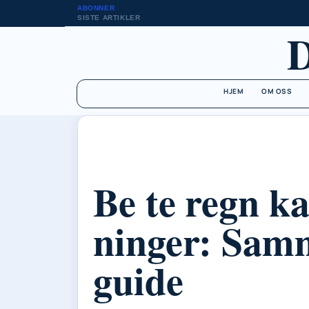
ABONNER
SISTE ARTIKLER
HJEM
OM OSS
Be te regn k
ninger: Sam
guide