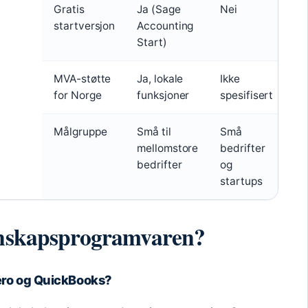
Gratis
Ja (Sage
Nei
Ne
startversjon
Accounting
Start)
MVA-støtte
Ja, lokale
Ikke
Ik
for Norge
funksjoner
spesifisert
sp
Målgruppe
Små til
Små
S
mellomstore
bedrifter
be
bedrifter
og
startups
egnskapsprogramvaren?
Xero og QuickBooks?