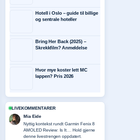
i
Hotell i Oslo – guide til billige
og sentrale hoteller
ke
Bring Her Back (2025) –
esifisert
Skrekkfilm? Anmeldelse
må
drifter
Hvor mye koster lett MC
lappen? Pris 2026
LIVEKOMMENTARER
Mia Eide
Nyttig kontekst rundt Garmin Fenix 8
AMOLED Review: Is It.... Hold gjerne
denne livestrengen oppdatert.