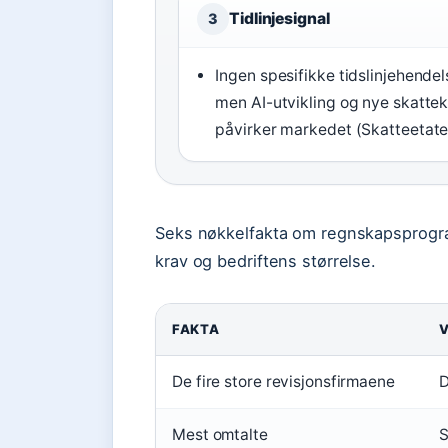
Tidlinjesignal
3
Ingen spesifikke tidslinjehendel
men AI-utvikling og nye skatte
påvirker markedet (Skatteetate
Seks nøkkelfakta om regnskapsprogra
krav og bedriftens størrelse.
FAKTA
V
De fire store revisjonsfirmaene
D
Mest omtalte
S