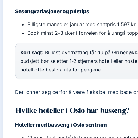
Sesongvariasjoner og pristips
Billigste måned er januar med snittpris 1 597 kr
Book minst 2-3 uker i forveien for å unngå topp
Kort sagt:
Billigst overnatting får du på Grünerløkk
budsjett bør se etter 1-2 stjerners hotell eller host
hotell ofte best valuta for pengene.
Det lønner seg derfor å være fleksibel med både o
Hvilke hoteller i Oslo har basseng?
Hoteller med basseng i Oslo sentrum
Clarion Post har både basseng og spa i sentrum