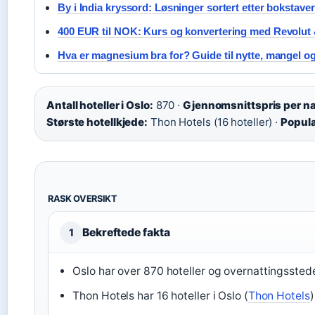
By i India kryssord: Løsninger sortert etter bokstaver
400 EUR til NOK: Kurs og konvertering med Revolut
Hva er magnesium bra for? Guide til nytte, mangel o
Antall hoteller i Oslo:
870 ·
Gjennomsnittspris per na
Største hotellkjede:
Thon Hotels (16 hoteller) ·
Popul
RASK OVERSIKT
Bekreftede fakta
1
Oslo har over 870 hoteller og overnattingsstede
Thon Hotels har 16 hoteller i Oslo (
Thon Hotels
)