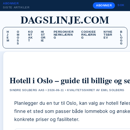
ABONNER
SOK
ABONNER
SISTE ARTIKLER
DAGSLINJE.COM
H
O
KO
HI
PERSONVER
COOKIEE
NYHE
B
J
M
NT
ST
NERKLÆRIN
RKLÆRIN
TSBR
L
E
O
AK
OR
G
G
EV
O
M
S
T
IE
G
S
G
Hotell i Oslo – guide til billige og s
SINDRE SOLBERG AAS • 2026-06-11 • KVALITETSSIKRET AV EMIL SOLBERG
Planlegger du en tur til Oslo, kan valg av hotell føle
finne et sted som passer både lommebok og ønsker
konkrete priser og fasiliteter.