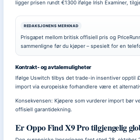
ligger prisen rundt €1300 ifølge Irish Examiner, tilg
REDAKSJONENS MERKNAD
Prisgapet mellom britisk offisiell pris og PriceRun
sammenligne før du kjøper – spesielt for en telefon
Kontrakt- og avtalemuligheter
Ifølge Uswitch tilbys det trade-in insentiver opptil
import via europeiske forhandlere være et alternati
Konsekvensen: Kjøpere som vurderer import bør ve
offisiell garantidekning.
Er Oppo Find X9 Pro tilgjengelig glo
Den europeiske lanseringen fant sted 28. oktober 2