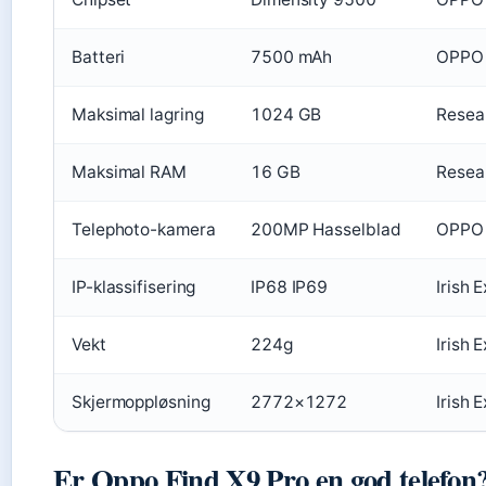
Batteri
7500 mAh
OPPO 
Maksimal lagring
1024 GB
Resea
Maksimal RAM
16 GB
Resea
Telephoto-kamera
200MP Hasselblad
OPPO 
IP-klassifisering
IP68 IP69
Irish 
Vekt
224g
Irish 
Skjermoppløsning
2772×1272
Irish 
Er Oppo Find X9 Pro en god telefon