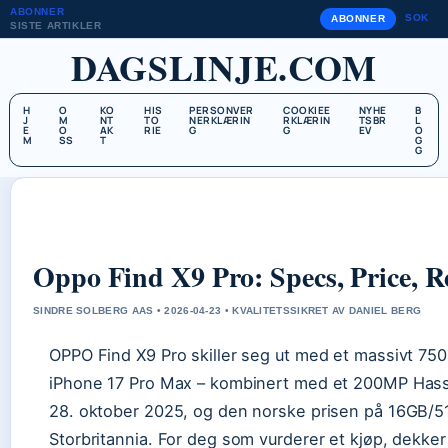
ABONNER
SOK
ABONNER
SISTE ARTIKLER
DAGSLINJE.COM
H
O
KO
HIS
PERSONVER
COOKIEE
NYHE
B
J
M
NT
TO
NERKLÆRIN
RKLÆRIN
TSBR
L
E
O
AK
RIE
G
G
EV
O
M
SS
T
G
G
Oppo Find X9 Pro: Specs, Price, R
SINDRE SOLBERG AAS • 2026-04-23 • KVALITETSSIKRET AV DANIEL BERG
OPPO Find X9 Pro skiller seg ut med et massivt 75
iPhone 17 Pro Max – kombinert med et 200MP Hasse
28. oktober 2025, og den norske prisen på 16GB/51
Storbritannia. For deg som vurderer et kjøp, dekker