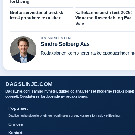
forklaring
Brette servietter til bestikk –
Kaffekanne best i test 2026:
lær 4 populære teknikker
Vinnerne Rosendahl og Eva
Solo
OM SKRIBENTEN
Sindre Solberg Aas
Redaksjonen kombinerer raske oppdateringer med 
DAGSLINJE.COM
DagsLinje.com samler nyheter, guider og analyser i et moderne redaksjonelt
oppsett. Oppdateres fortlopende av redaksjonen.
Populaert
Daglige redaksjonelle briefinger og tillitsressurser, kuratert for rask verifisering.
Om oss
Kontakt