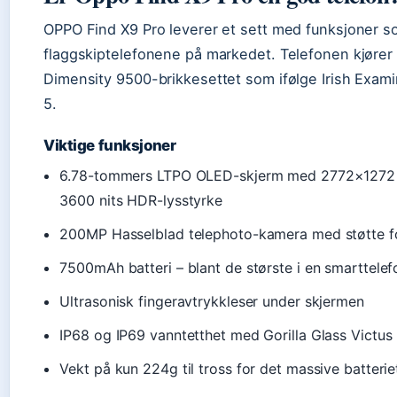
OPPO Find X9 Pro leverer et sett med funksjoner s
flaggskiptelefonene på markedet. Telefonen kjører
Dimensity 9500-brikkesettet som ifølge Irish Exami
5.
Viktige funksjoner
6.78-tommers LTPO OLED-skjerm med 2772×1272 o
3600 nits HDR-lysstyrke
200MP Hasselblad telephoto-kamera med støtte fo
7500mAh batteri – blant de største i en smarttelef
Ultrasonisk fingeravtrykkleser under skjermen
IP68 og IP69 vanntetthet med Gorilla Glass Victus
Vekt på kun 224g til tross for det massive batterie