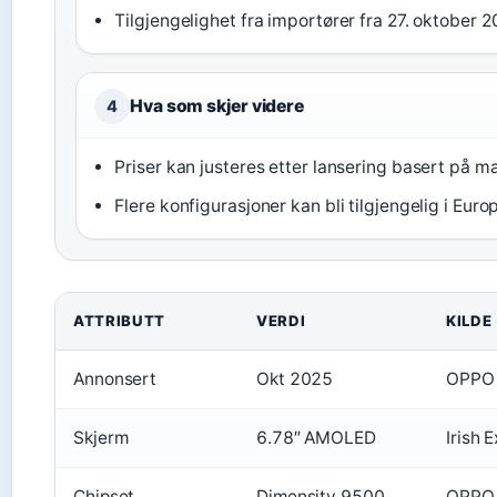
Tilgjengelighet fra importører fra 27. oktober
Hva som skjer videre
4
Priser kan justeres etter lansering basert på
Flere konfigurasjoner kan bli tilgjengelig i Eu
ATTRIBUTT
VERDI
KILDE
Annonsert
Okt 2025
OPPO 
Skjerm
6.78″ AMOLED
Irish 
Chipset
Dimensity 9500
OPPO 