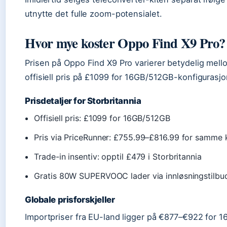
utnytte det fulle zoom-potensialet.
Hvor mye koster Oppo Find X9 Pro?
Prisen på Oppo Find X9 Pro varierer betydelig mello
offisiell pris på £1099 for 16GB/512GB-konfigurasj
Prisdetaljer for Storbritannia
Offisiell pris: £1099 for 16GB/512GB
Pris via PriceRunner: £755.99–£816.99 for samme 
Trade-in insentiv: opptil £479 i Storbritannia
Gratis 80W SUPERVOOC lader via innløsningstilbu
Globale prisforskjeller
Importpriser fra EU-land ligger på €877–€922 for 16G