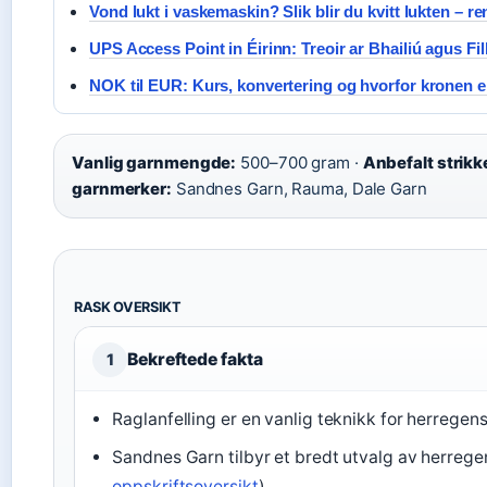
Vond lukt i vaskemaskin? Slik blir du kvitt lukten – r
UPS Access Point in Éirinn: Treoir ar Bhailiú agus Fi
NOK til EUR: Kurs, konvertering og hvorfor kronen e
Vanlig garnmengde:
500–700 gram ·
Anbefalt strikk
garnmerker:
Sandnes Garn, Rauma, Dale Garn
RASK OVERSIKT
Bekreftede fakta
1
Raglanfelling er en vanlig teknikk for herregens
Sandnes Garn tilbyr et bredt utvalg av herregen
oppskriftsoversikt
)