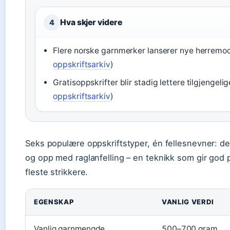
Hva skjer videre
4
Flere norske garnmerker lanserer nye herremod
oppskriftsarkiv
)
Gratisoppskrifter blir stadig lettere tilgjengel
oppskriftsarkiv
)
Seks populære oppskriftstyper, én fellesnevner: de
og opp med raglanfelling – en teknikk som gir god
fleste strikkere.
EGENSKAP
VANLIG VERDI
Vanlig garnmengde
500–700 gram