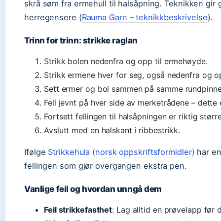
skrå søm fra ermehull til halsåpning. Teknikken gir
herregensere (
Rauma Garn – teknikkbeskrivelse
).
Trinn for trinn: strikke raglan
Strikk bolen nedenfra og opp til ermehøyde.
Strikk ermene hver for seg, også nedenfra og o
Sett ermer og bol sammen på samme rundpinne
Fell jevnt på hver side av merketrådene – dette e
Fortsett fellingen til halsåpningen er riktig større
Avslutt med en halskant i ribbestrikk.
Ifølge
Strikkehula (norsk oppskriftsformidler)
har en
fellingen som gjør overgangen ekstra pen.
Vanlige feil og hvordan unngå dem
Feil strikkefasthet
: Lag alltid en prøvelapp før d