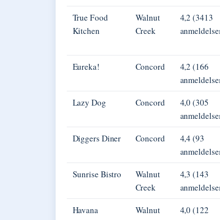
True Food
Walnut
4,2 (3413
Kitchen
Creek
anmeldelse
Eureka!
Concord
4,2 (166
anmeldelse
Lazy Dog
Concord
4,0 (305
anmeldelse
Diggers Diner
Concord
4,4 (93
anmeldelse
Sunrise Bistro
Walnut
4,3 (143
Creek
anmeldelse
Havana
Walnut
4,0 (122