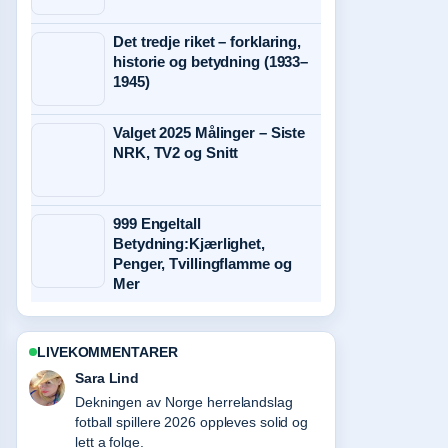
Det tredje riket – forklaring,
historie og betydning (1933–
1945)
Valget 2025 Målinger – Siste
NRK, TV2 og Snitt
999 Engeltall
Betydning:Kjærlighet,
Penger, Tvillingflamme og
Mer
LIVEKOMMENTARER
Ingrid Nilsen
Sterkt verifiseringsarbeid rundt Garmin
Fenix 8 AMOLED Review: Is It.... Flere
medier burde skrive slik.