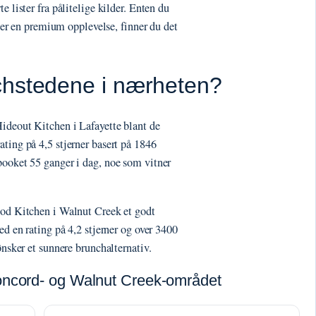
e lister fra pålitelige kilder. Enten du
eller en premium opplevelse, finner du det
chstedene i nærheten?
ideout Kitchen i Lafayette blant de
ting på 4,5 stjerner basert på 1846
booket 55 ganger i dag, noe som vitner
ood Kitchen i Walnut Creek et godt
ed en rating på 4,2 stjerner og over 3400
ønsker et sunnere brunchalternativ.
Concord- og Walnut Creek-området