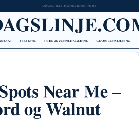
DAGSLINJE MORGENRAPPORT
DAGSLINJE.CO
ONTAKT
HISTORIE
PERSONVERNERKLÆRING
COOKIEERKLÆRING
Spots Near Me –
ord og Walnut