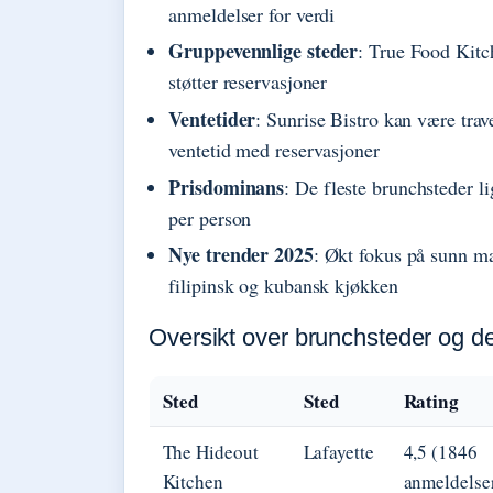
anmeldelser for verdi
Gruppevennlige steder
: True Food Kitc
støtter reservasjoner
Ventetider
: Sunrise Bistro kan være tra
ventetid med reservasjoner
Prisdominans
: De fleste brunchsteder l
per person
Nye trender 2025
: Økt fokus på sunn ma
filipinsk og kubansk kjøkken
Oversikt over brunchsteder og d
Sted
Sted
Rating
The Hideout
Lafayette
4,5 (1846
Kitchen
anmeldelse