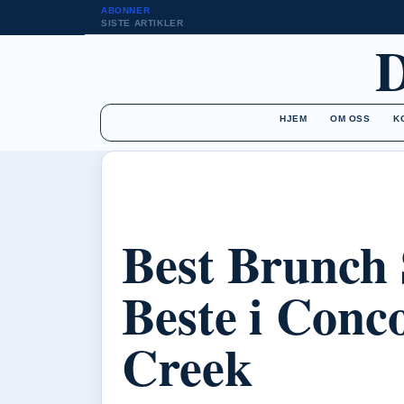
ABONNER
SISTE ARTIKLER
HJEM
OM OSS
K
Best Brunch 
Beste i Conc
Creek