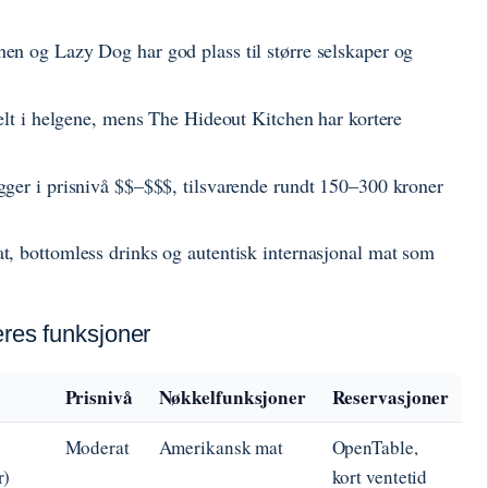
hen og Lazy Dog har god plass til større selskaper og
velt i helgene, mens The Hideout Kitchen har kortere
igger i prisnivå $$–$$$, tilsvarende rundt 150–300 kroner
t, bottomless drinks og autentisk internasjonal mat som
eres funksjoner
Prisnivå
Nøkkelfunksjoner
Reservasjoner
Moderat
Amerikansk mat
OpenTable,
r)
kort ventetid