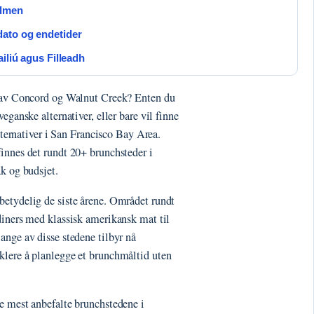
filmen
dato og endetider
iliú agus Filleadh
n av Concord og Walnut Creek? Enten du
eganske alternativer, eller bare vil finne
alternativer i San Francisco Bay Area.
innes det rundt 20+ brunchsteder i
k og budsjet.
betydelig de siste årene. Området rundt
diners med klassisk amerikansk mat til
ange av disse stedene tilbyr nå
nklere å planlegge et brunchmåltid uten
e mest anbefalte brunchstedene i