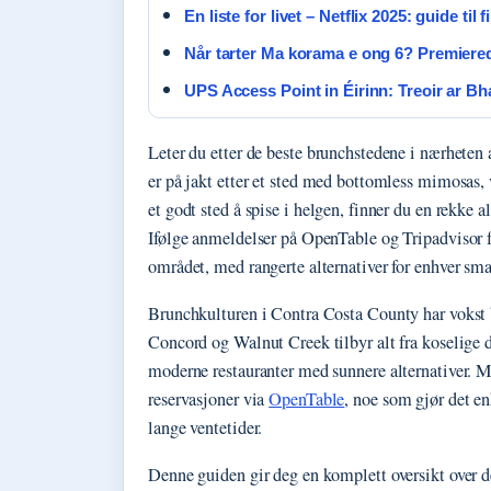
En liste for livet – Netflix 2025: guide til 
Når tarter Ma korama e ong 6? Premiere
UPS Access Point in Éirinn: Treoir ar Bha
Leter du etter de beste brunchstedene i nærhete
er på jakt etter et sted med bottomless mimosas, v
et godt sted å spise i helgen, finner du en rekke 
Ifølge anmeldelser på OpenTable og Tripadvisor f
området, med rangerte alternativer for enhver sma
Brunchkulturen i Contra Costa County har vokst 
Concord og Walnut Creek tilbyr alt fra koselige 
moderne restauranter med sunnere alternativer. M
reservasjoner via
OpenTable
, noe som gjør det e
lange ventetider.
Denne guiden gir deg en komplett oversikt over d