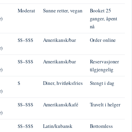
Moderat
Sunne retter, vegan
Booket 25
r)
ganger, åpent
nå
$$–$$$
Amerikansk/bar
Order online
r)
$$–$$$
Amerikansk/bar
Reservasjoner
r)
tilgjengelig
$
Diner, hvitløksfries
Stengt i dag
r)
$$–$$$
Amerikansk/kafé
Travelt i helger
r)
$$–$$$
Latin/kubansk
Bottomless