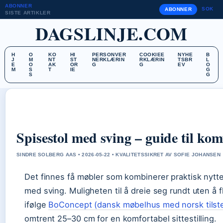
ABONNER
SOK
ABONNER
SISTE ARTIKLER
DAGSLINJE.COM
H
O
KO
HI
PERSONVER
COOKIEE
NYHE
B
J
M
NT
ST
NERKLÆRIN
RKLÆRIN
TSBR
L
E
O
AK
OR
G
G
EV
O
M
S
T
IE
G
S
G
Spisestol med sving – guide til kom
SINDRE SOLBERG AAS • 2026-05-22 • KVALITETSSIKRET AV SOFIE JOHANSEN
Det finnes få møbler som kombinerer praktisk nytte
med sving. Muligheten til å dreie seg rundt uten å f
ifølge
BoConcept (dansk møbelhus med norsk tilst
omtrent 25–30 cm for en komfortabel sittestilling.