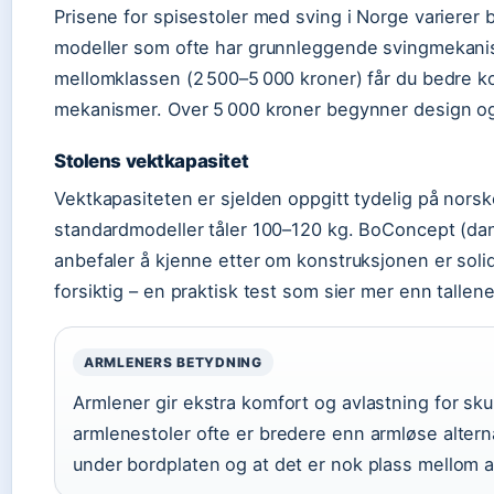
Prisene for spisestoler med sving i Norge varierer 
modeller som ofte har grunnleggende svingmekanism
mellomklassen (2 500–5 000 kroner) får du bedre ko
mekanismer. Over 5 000 kroner begynner design og m
Stolens vektkapasitet
Vektkapasiteten er sjelden oppgitt tydelig på norsk
standardmodeller tåler 100–120 kg. BoConcept (da
anbefaler å kjenne etter om konstruksjonen er sol
forsiktig – en praktisk test som sier mer enn tallen
ARMLENERS BETYDNING
Armlener gir ekstra komfort og avlastning for s
armlenestoler ofte er bredere enn armløse alterna
under bordplaten og at det er nok plass mellom