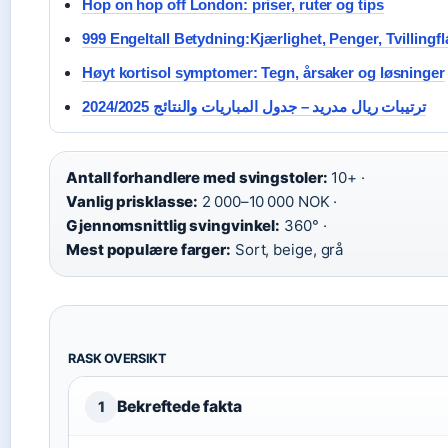
Hop on hop off London: priser, ruter og tips
999 Engeltall Betydning:Kjærlighet, Penger, Tvilling
Høyt kortisol symptomer: Tegn, årsaker og løsninger
ترتيبات ريال مدريد – جدول المباريات والنتائج 2024/2025
Antall forhandlere med svingstoler:
10+ ·
Vanlig prisklasse:
2 000–10 000 NOK ·
Gjennomsnittlig svingvinkel:
360° ·
Mest populære farger:
Sort, beige, grå
RASK OVERSIKT
Bekreftede fakta
1