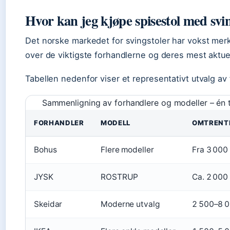
Hvor kan jeg kjøpe spisestol med svi
Det norske markedet for svingstoler har vokst merk
over de viktigste forhandlerne og deres mest aktue
Tabellen nedenfor viser et representativt utvalg av
Sammenligning av forhandlere og modeller – én ti
FORHANDLER
MODELL
OMTRENTL
Bohus
Flere modeller
Fra 3 000 
JYSK
ROSTRUP
Ca. 2 000 
Skeidar
Moderne utvalg
2 500–8 0