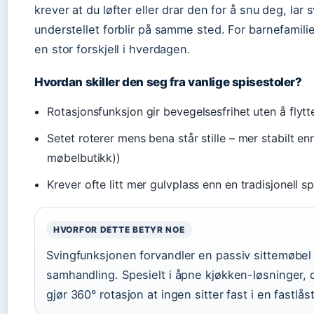
krever at du løfter eller drar den for å snu deg, la
understellet forblir på samme sted. For barnefamil
en stor forskjell i hverdagen.
Hvordan skiller den seg fra vanlige spisestoler?
Rotasjonsfunksjon gir bevegelsesfrihet uten å flytte
Setet roterer mens bena står stille – mer stabilt e
møbelbutikk))
Krever ofte litt mer gulvplass enn en tradisjonell
HVORFOR DETTE BETYR NOE
Svingfunksjonen forvandler en passiv sittemøbel ti
samhandling. Spesielt i åpne kjøkken-løsninger, d
gjør 360° rotasjon at ingen sitter fast i en fastlås