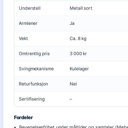
Understell
Metall sort
Armlener
Ja
Vekt
Ca. 8 kg
Omtrentlig pris
3 000 kr
Svingmekanisme
Kulelager
Returfunksjon
Nei
Sertifisering
–
Fordeler
Bevegelsesfrihet under måltider og samtaler (Møbe