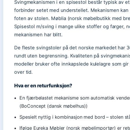
Svingmekanismen i en spisestol består typisk av et 
forbinder setet med understellet. Mekanismen kan pl
foten av stolen. Møblia (norsk møbelbutikk med bre
Spisestol m/sving i mange ulike stoffer og farger, 
mekanismen har blitt.
De fleste svingstoler på det norske markedet har 36
rundt uten begrensning. Kvaliteten på svingmekani
modeller bruker ofte innkapslede kulelagre som gir
over tid.
Hva er en returfunksjon?
En fjærbelastet mekanisme som automatisk vender s
(BoConcept (dansk møbelhus))
Spesielt nyttig i kombinasjon med bord – stolen st
Ifølge Eureka Møbler (norsk møbelimportør) er re