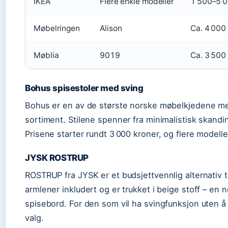
IKEA
Flere enkle modeller
1 500–5 0
Møbelringen
Alison
Ca. 4 000 
Møblia
9019
Ca. 3 500 
Bohus spisestoler med sving
Bohus er en av de største norske møbelkjedene med 
sortiment. Stilene spenner fra minimalistisk skandi
Prisene starter rundt 3 000 kroner, og flere model
JYSK ROSTRUP
ROSTRUP fra JYSK er et budsjettvennlig alternativ t
armlener inkludert og er trukket i beige stoff – en 
spisebord. For den som vil ha svingfunksjon uten 
valg.